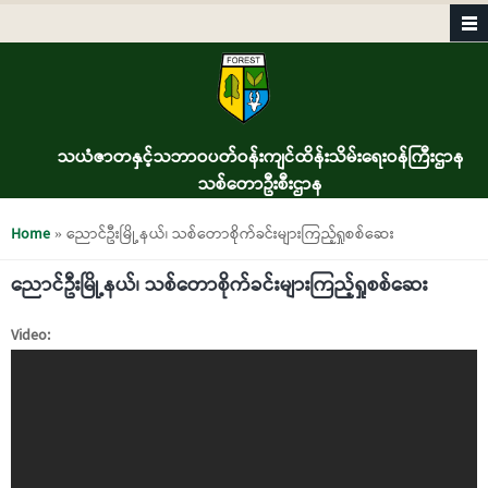
Skip to main content
သယံဇာတနှင့်သဘာဝပတ်ဝန်းကျင်ထိန်းသိမ်းရေးဝန်ကြီးဌာန
သစ်တောဦးစီးဌာန
You are here
Home
» ညောင်ဦးမြို့နယ်၊ သစ်တောစိုက်ခင်းများကြည့်ရှုစစ်ဆေး
ညောင်ဦးမြို့နယ်၊ သစ်တောစိုက်ခင်းများကြည့်ရှုစစ်ဆေး
Video: