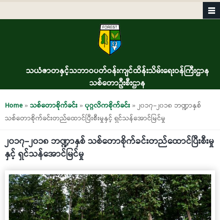
Skip to main content
သယံဇာတနှင့်သဘာဝပတ်ဝန်းကျင်ထိန်းသိမ်းရေးဝန်ကြီးဌာန
သစ်တောဦးစီးဌာန
You are here
Home
»
သစ်တောစိုက်ခင်း
»
ပုဂ္ဂလိကစိုက်ခင်း
» ၂၀၁၇−၂၀၁၈ ဘဏ္ဍာနှစ်
သစ်တောစိုက်ခင်းတည်ထောင်ပြီးစီးမှုနှင့် ရှင်သန်အောင်မြင်မှု
၂၀၁၇−၂၀၁၈ ဘဏ္ဍာနှစ် သစ်တောစိုက်ခင်းတည်ထောင်ပြီးစီးမှု
နှင့် ရှင်သန်အောင်မြင်မှု