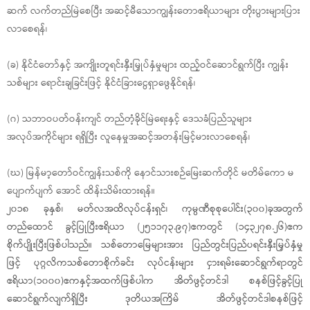
ဆက် လက်တည်မြဲစေပြီး အဆင့်မီသောကျွန်းတောဧရိယာများ တိုးပွားများပြား
လာစေရန်၊
(ခ) နိုင်ငံတော်နှင့် အကျိုးတူရင်းနှီးမြှုပ်နှံမှုများ ထည့်ဝင်ဆောင်ရွက်ပြီး ကျွန်း
သစ်များ ရောင်းချခြင်းဖြင့် နိုင်ငံခြားငွေရှာဖွေနိုင်ရန်၊
(ဂ) သဘာဝပတ်ဝန်းကျင် တည်တံ့ခိုင်မြဲရေးနှင့် ဒေသခံပြည်သူများ
အလုပ်အကိုင်များ ရရှိပြီး လူနေမှုအဆင့်အတန်းမြင့်မားလာစေရန်၊
(ဃ) မြန်မာ့တော်ဝင်ကျွန်းသစ်ကို နောင်သားစဉ်မြေးဆက်တိုင် မတိမ်ကော မ
ပျောက်ပျက် အောင် ထိန်းသိမ်းထားရန်။
၂၀၁၈ ခုနှစ်၊ မတ်လအထိလုပ်ငန်းရှင်၊ ကုမ္ပဏီစုစုပေါင်း(၃၀၀)ခုအတွက်
တည်ထောင် ခွင့်ပြုပြီးဧရိယာ (၂၅၁၁၇၃.၉၇)ဧကတွင် (၁၄၃၂၇၈.၂၆)ဧက
စိုက်ပျိုးပြီးဖြစ်ပါသည်။ သစ်တောမြေများအား ပြည်တွင်းပြည်ပရင်းနှီးမြှပ်နှံမှု
ဖြင့် ပုဂ္ဂလိကသစ်တောစိုက်ခင်း လုပ်ငန်းများ ငှားရမ်းဆောင်ရွက်ရာတွင်
ဧရိယာ(၁၀၀၀)ဧကနှင့်အထက်ဖြစ်ပါက အိတ်ဖွင့်တင်ဒါ စနစ်ဖြင့်ခွင့်ပြု
ဆောင်ရွက်လျက်ရှိပြီး ဒုတိယအကြိမ် အိတ်ဖွင့်တင်ဒါစနစ်ဖြင့်