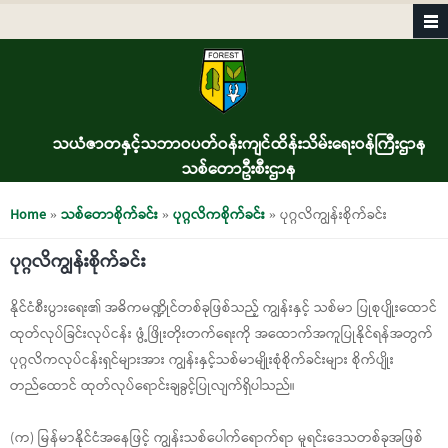
Skip to main content
သယံဇာတနှင့်သဘာဝပတ်ဝန်းကျင်ထိန်းသိမ်းရေးဝန်ကြီးဌာန
သစ်တောဦးစီးဌာန
You are here
Home
»
သစ်တောစိုက်ခင်း
»
ပုဂ္ဂလိကစိုက်ခင်း
» ပုဂ္ဂလိကျွန်းစိုက်ခင်း
ပုဂ္ဂလိကျွန်းစိုက်ခင်း
နိုင်ငံစီးပွားရေး၏ အဓိကမဏ္ဍိုင်တစ်ခုဖြစ်သည့် ကျွန်းနှင့် သစ်မာ ပြုစုပျိုးထောင်
ထုတ်လုပ်ခြင်းလုပ်ငန်း ဖွံ့ဖြိုးတိုးတက်ရေးကို အထောက်အကူပြုနိုင်ရန်အတွက်
ပုဂ္ဂလိကလုပ်ငန်းရှင်များအား ကျွန်းနှင့်သစ်မာမျိုးစုံစိုက်ခင်းများ စိုက်ပျိုး
တည်ထောင် ထုတ်လုပ်ရောင်းချခွင့်ပြုလျက်ရှိပါသည်။
(က) မြန်မာနိုင်ငံအနေဖြင့် ကျွန်းသစ်ပေါက်ရောက်ရာ မူရင်းဒေသတစ်ခုအဖြစ်