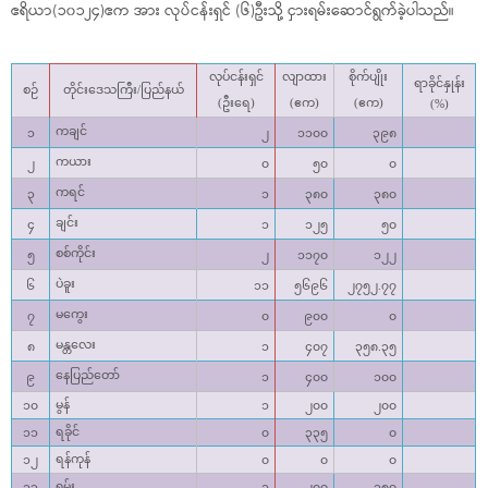
ဧရိယာ(၁၀၁၂၄)ဧက အား လုပ်ငန်းရှင် (၆)ဦးသို့ ငှားရမ်းဆောင်ရွက်ခဲ့ပါသည်။
လုပ်ငန်းရှင်
လျာထား
စိုက်ပျိုး
ရာခိုင်နှုန်း
စဉ်
တိုင်းဒေသကြီး/ပြည်နယ်
(ဦးရေ)
(ဧက)
(ဧက)
(%)
ကချင်
၁
၂
၁၁၀၀
၃၉၈
ကယား
၂
၀
၅၀
၀
ကရင်
၃
၁
၃၈၀
၃၈၀
ချင်း
၄
၁
၁၂၅
၅၀
စစ်ကိုင်း
၅
၂
၁၁၇၀
၁၂၂
ပဲခူး
၆
၁၁
၅၆၉၆
၂၇၅၂.၇၇
မကွေး
၇
၀
၉၀၀
၀
မန္တလေး
၈
၁
၄၀၇
၃၅၈.၃၅
နေပြည်တော်
၉
၁
၄၀၀
၁၀၀
မွန်
၁၀
၁
၂၀၀
၂၀၀
ရခိုင်
၁၁
၀
၃၃၅
၀
ရန်ကုန်
၁၂
၀
၀
၀
ရှမ်း
၁၃
၁
၂၀၀
၁၅၀