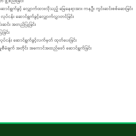
ီ ဖွဲ့စည်းခြင်း
ာဆောင်ရွက်ခွင့် လျှောက်ထားလိုသည့် မြေနေရာအား ကနဦး ကွင်းဆင်းစစ်ဆေးခြင်း
လုပ်ငန်း ဆောင်ရွက်ခွင့်လျှောက်လွှာတင်ခြင်း
်းဆင်း အတည်ပြုခြင်း
ြခြင်း
ုပ်ငန်း ဆောင်ရွက်ခွင့်လက်မှတ် ထုတ်ပေးခြင်း
ိုင်မှုစီမံချက် အတိုင်း အကောင်အထည်ဖော် ဆောင်ရွက်ခြင်း