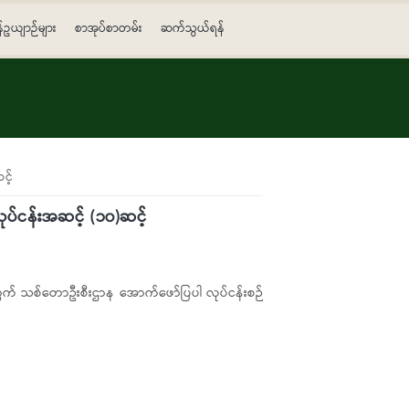
န်ဥယျာဉ်များ
စာအုပ်စာတမ်း
ဆက်သွယ်ရန်
င့်
ုပ်ငန်းအဆင့် (၁၀)ဆင့်
တွက် သစ်တောဦးစီးဌာန အောက်ဖော်ပြပါ လုပ်ငန်းစဉ်