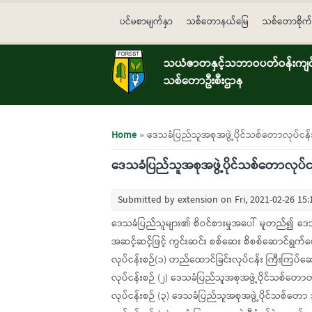
Skip to main content
ပင်မစာမျက်နှာ
သစ်တောနယ်မြေ
သစ်တောစိုက်
သယံဇာတနှင့်သဘာဝပတ်ဝန်းကျင်ထ
သစ်တောဦးစီးဌာန
You are here
Home
» ဒေသခံပြည်သူအစုအဖွဲ့ပိုင်သစ်တောလုပ်ငန်း
ဒေသခံပြည်သူအစုအဖွဲ့ပိုင်သစ်တောလုပ်ငန
Submitted by
extension
on Fri, 2021-02-26 15:
ဒေသခံပြည်သူများ၏ စိဝင်စားမှုအပေါ် မူတည်၍ ဒေသခ
အဆင့်ဆင့်ဖြင့် ကွင်းဆင်း စစ်ဆေး စိစစ်ဆောင်ရွက်
လုပ်ငန်းစဉ်(၁) တည်ထောင်ခြင်းလုပ်ငန်း ကြီးကြပ်ဆေ
လုပ်ငန်းစဉ် (၂) ဒေသခံပြည်သူအစုအဖွဲ့ပိုင်သစ်တေ
လုပ်ငန်းစဉ် (၃) ဒေသခံပြည်သူအစုအဖွဲ့ပိုင်သစ်တော အသု