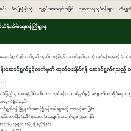
ခင်း
ဇီဝမျိုးစုံမျိုးကွဲ
လူစွမ်းအားအရင်းအမြစ်
သုတေသနလုပ်ငန်းများ
တိရစ္ဆာ
ိန်းသိမ်းရေးဝန်ကြီးဌာန
ဆောင်ရွက်ခွင့်လက်မှတ် ထုတ်ပေးနိုင်ရန် ဆောင်ရွက်ရသည့် လုပ်ငန်းအဆင့် (၁၀)ဆ
်းဆောင်ရွက်ခွင့်လက်မှတ် ထုတ်ပေးနိုင်ရန် ဆောင်ရွက်ရသည့် လ
11
ံပြည်သူအစုအဖွဲ့ပိုင်သစ်တော လုပ်ငန်း ဆောင်ရွက်ခွင့် လျှောက်ထားနိုင်ရေးအ
ပေးလျက်ရှိပါသည်-
ာင်ရွက်ရန် မြို့နယ်အဆင့်၌ဝန်ထမ်းများကို တာဝန်ပေးခြင်း
ာတည်ထောင်ခြင်းဆိုင်ရာသတင်း အချက်အလက်များ မျှဝေခြင်း
ံးပြုသူများ အဖွဲ့ ဖွဲ့စည်းခြင်း