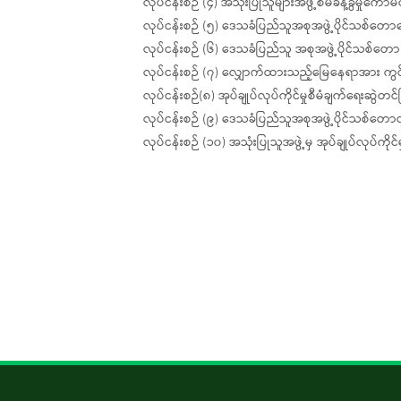
လုပ်ငန်းစဉ် (၄) အသုံးပြုသူများအဖွဲ့စီမံခန့်ခွဲမှုကော်မတ
လုပ်ငန်းစဉ် (၅) ဒေသခံပြည်သူအစုအဖွဲ့ပိုင်သစ်တေ
လုပ်ငန်းစဉ် (၆) ဒေသခံပြည်သူ အစုအဖွဲ့ပိုင်သစ်တော 
လုပ်ငန်းစဉ် (၇) လျှောက်ထားသည့်မြေနေရာအား ကွင
လုပ်ငန်းစဉ်(၈) အုပ်ချုပ်လုပ်ကိုင်မှုစီမံချက်ရေးဆွဲတင်ပ
လုပ်ငန်းစဉ် (၉) ဒေသခံပြည်သူအစုအဖွဲ့ပိုင်သစ်တောလ
လုပ်ငန်းစဉ် (၁၀) အသုံးပြုသူအဖွဲ့မှ အုပ်ချုပ်လုပ်က