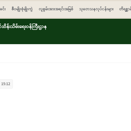
ခင်း
ဇီဝမျိုးစုံမျိုးကွဲ
လူစွမ်းအားအရင်းအမြစ်
သုတေသနလုပ်ငန်းများ
တိရစ္ဆာ
ိန်းသိမ်းရေးဝန်ကြီးဌာန
 15:12