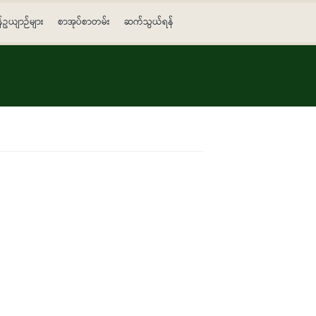
န်ဥယျာဉ်များ
စာအုပ်စာတမ်း
ဆက်သွယ်ရန်