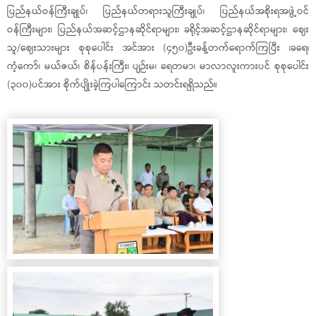
ပြည်နယ်ဝန်ကြီးချုပ်၊ ပြည်နယ်တရားသူကြီးချုပ်၊ ပြည်နယ်အစိုးရအဖွဲ့ဝင်
ဝန်ကြီးများ၊ ပြည်နယ်အဆင့်ဌာနဆိုင်ရာများ၊ ခရိုင့်အဆင့်ဌာနဆိုင်ရာများ၊ ဈေး
သူ/ဈေးသားများ စုစုပေါင်း အင်အား (၄၅၀)ဦးခန့်တက်ရောက်ကြပြီး ၊ခရေ၊
ကံ့ကော်၊ မယ်ဇယ်၊ စိန်ပန်းကြီး၊ ပျဉ်းမ၊ ရေတမာ၊ မာလာလူးကားပင် စုစုပေါင်း
(၃၀၀)ပင်အား စိုက်ပျိုးခဲ့ကြပါကြောင်း သတင်းရရှိသည်။