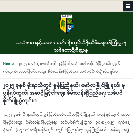
Skip to main content
သယံဇာတနှင့်သဘာဝပတ်ဝန်းကျင်ထိန်းသိမ်းရေးဝန်ကြီးဌာန
သစ်တောဦးစီးဌာန
You are here
Home
» ၂၀၂၅ ခုနှစ် မိုးရာသီတွင် မွန်ပြည်နယ်၊ မော်လမြိုင်မြို့နယ်၊ မုပွန်
ရပ်ကွက်၊ အဆင့်မြင့်ငါးဈေး စိမ်းလန်းစိုပြည်ရေး သစ်ပင်စိုက်ပျိုးပွဲကျင်းပ
၂၀၂၅ ခုနှစ် မိုးရာသီတွင် မွန်ပြည်နယ်၊ မော်လမြိုင်မြို့နယ်၊ မု
ပွန်ရပ်ကွက်၊ အဆင့်မြင့်ငါးဈေး စိမ်းလန်းစိုပြည်ရေး သစ်ပင်
စိုက်ပျိုးပွဲကျင်းပ
၂၀၂၅ ခုနှစ် မိုးရာသီတွင် မွန်ပြည်နယ်၊မော်လမြိုင်မြို့နယ် ၊မုပွန်ရပ်ကွက် ၊အဆ
င့်မြင့်ငါးဈေး စိမ်းလန်းစိုပြည်ရေး သစ်ပင်စိုက်ပျိုးပွဲကို ၃၀-၈-၂၀၂၅ ရက်နေ့
နံနက် (၀၇:၃၀)နာရီအချိန်တွင် ကျင်းပပြုလုပ်ရာ မွန်ပြည်နယ် အစိုးရ အဖွဲ့