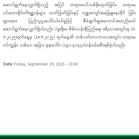
ဆောင်ရွက်နေလျှက်ရှိသည့် အပြင် တရားမဝင်သစ်ခိုးထုတ်ခြင်း၊ တရားမ
ဝင်တောရိုင်းတိရစ္ဆာန်များ သတ်ဖြတ်ခြင်းနှင့် ကျူးကျော်အခြေချနေထိုင် ခြင်း
များအား ပြည်သူပူးပေါင်းပါဝင်မှုဖြင့် စီမံချက်ချအကောင်အထည်ဖော်
ဆောင်ရွက်နေလျှက်ရှိပါသည်။ ပဲခူးရိုးမ စိမ်းလန်းစိုပြည်ရေး ဧရိယာအတွင်းမှ (8-
9-၂၀၂၅)ရက်နေ့မှ (14-9-၂၀၂၅) ရက်နေ့ထိ တစ်ပတ်တာကာလအတွင်း တရားမ
ဝင်ကျွန်း၊ သစ်မာ၊ အခြား စုစုပေါင်း (၁၉၁.၄၀၄၄)တန်ဖမ်းဆီးရမိခဲ့ပါသည်။
Date:
Friday, September 19, 2025 - 10:30