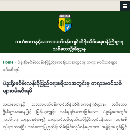
Skip to main content
သယံဇာတနှင့်သဘာဝပတ်ဝန်းကျင်ထိန်းသိမ်းရေးဝန်ကြီးဌာန
သစ်တောဦးစီးဌာန
You are here
Home
» ပဲခူးရိုးမစိမ်းလန်းစိုပြည်ရေးဧရိယာအတွင်းမှ တရားမဝင်သစ်များ
ဖမ်းဆီးရမိ
ပဲခူးရိုးမစိမ်းလန်းစိုပြည်ရေးဧရိယာအတွင်းမှ တရားမဝင်သစ်
များဖမ်းဆီးရမိ
သယံဇာတနှင့် သဘာဝပတ်ဝန်းကျင်ထိန်းသိမ်းရေးဝန်ကြီးဌာန၊ သစ်တော
ဦးစီးဌာနအနေဖြင့် မြန်မာ့ကျွန်း သစ်မူရင်းဒေသဖြစ်သော ပဲခူးရိုးမအတွင်း
၂၀၁၆-၁၇ ဘဏ္ဍာနှစ်မှစ၍ တရားဝင်သစ်ထုတ်လုပ်ခြင်းလုပ်ငန်းအား (၁၀)နှစ်
ရပ်နားထားပြီး သစ်တောပြုစုထိန်းသိမ်းခြင်းလုပ်ငန်းများအား အရှိန်အဟုန်မြှင့်