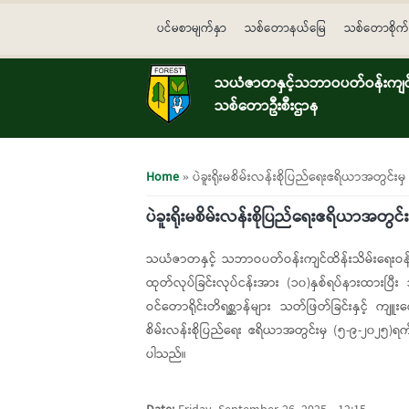
Skip to main content
ပင်မစာမျက်နှာ
သစ်တောနယ်မြေ
သစ်တောစိုက်
သယံဇာတနှင့်သဘာဝပတ်ဝန်းကျင်ထ
သစ်တောဦးစီးဌာန
You are here
Home
» ပဲခူးရိုးမစိမ်းလန်းစိုပြည်ရေးဧရိယာအတွင်း
ပဲခူးရိုးမစိမ်းလန်းစိုပြည်ရေးဧရိယာအတွင
သယံဇာတနှင့် သဘာဝပတ်ဝန်းကျင်ထိန်းသိမ်းရေးဝန်က
ထုတ်လုပ်ခြင်းလုပ်ငန်းအား (၁၀)နှစ်ရပ်နားထားပြီး
ဝင်တောရိုင်းတိရစ္ဆာန်များ သတ်ဖြတ်ခြင်းနှင့် ကျူ
စိမ်းလန်းစိုပြည်ရေး ဧရိယာအတွင်းမှ (၅-၉-၂၀၂၅)
ပါသည်။