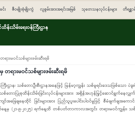
ခင်း
ဇီဝမျိုးစုံမျိုးကွဲ
လူစွမ်းအားအရင်းအမြစ်
သုတေသနလုပ်ငန်းများ
တိရစ္ဆာ
ိန်းသိမ်းရေးဝန်ကြီးဌာန
မှ တရားမဝင်သစ်များဖမ်းဆီးရမိ
်းမှ တရားမဝင်သစ်များဖမ်းဆီးရမိ
ြီးဌာန၊ သစ်တောဦးစီးဌာနအနေဖြင့် မြန်မာ့ကျွန်း သစ်မူရင်းဒေသဖြစ်သော ပဲခူ
 သစ်တောပြုစုထိန်းသိမ်းခြင်းလုပ်ငန်းများအား အရှိန်အဟုန်မြှင့်ဆောင်ရွက်နေလျှ
းကျော်အခြေချနေထိုင် ခြင်းများအား ပြည်သူပူးပေါင်းပါဝင်မှုဖြင့် စီမံချက်ချအကေ
ရက်နေ့မှ (၂၁-၉-၂၀၂၅) ရက်နေ့ထိ တစ်ပတ်တာကာလအတွင်း တရားမဝင်ကျွန်း၊ သစ်မာ