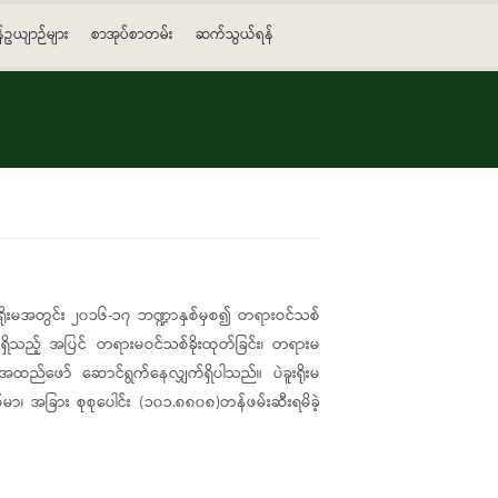
န်ဥယျာဉ်များ
စာအုပ်စာတမ်း
ဆက်သွယ်ရန်
းရိုးမအတွင်း ၂၀၁၆-၁၇ ဘဏ္ဍာနှစ်မှစ၍ တရားဝင်သစ်
က်ရှိသည့် အပြင် တရားမဝင်သစ်ခိုးထုတ်ခြင်း၊ တရားမ
ာင်အထည်ဖော် ဆောင်ရွက်နေလျှက်ရှိပါသည်။ ပဲခူးရိုးမ
၊ အခြား စုစုပေါင်း (၁၀၁.၈၈၀၈)တန်ဖမ်းဆီးရမိခဲ့