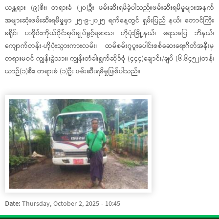
ယန္တရား (၉)စီး၊ တရားခံ (၂၀)ဦး ဖမ်းဆီးရမိခဲ့ပါသည်။ဖမ်းဆီးရမိမှုများအနက်
အများဆုံးဖမ်းဆီးရမိမှုမှာ ၂၅-၉-၂၀၂၅ ရက်နေ့တွင် ရှမ်းပြည် နယ်၊ တောင်ကြီး
ခရိုင်၊ ပအိုဝ်းကိုယ်ပိုင်အုပ်ချုပ်ခွင့်ရဒေသ၊ ဟိုပုံးမြို့နယ်၊ ရေသပြေ ဘိနယ်၊
ကျောက်တန်း-ဟိုပုံးသွားကားလမ်း၊ ထမ်စမ်းဂူပူးပေါင်းစစ်ဆေးရေးဂိတ်အနီးမှ
တရားမဝင် ကျွန်းခွဲသား၊ ကျွန်းတံခါးရွက်ဆိုဒ်စုံ (၄၄၄)ချောင်း/ချပ် (၆.၆၄၅၂)တန်၊
ယာဉ်(၁)စီး၊ တရားခံ (၁)ဦး ဖမ်းဆီးရမိမှုဖြစ်ပါသည်။
Date:
Thursday, October 2, 2025 - 10:45