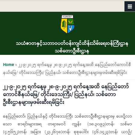
Skip to main content
သယံဇာတနှင့်သဘာဝပတ်ဝန်းကျင်ထိန်းသိမ်းရေးဝန်ကြီးဌာန
သစ်တောဦးစီးဌာန
You are here
Home
» ၂၂-၉-၂၀၂၅ ရက်နေ့မှ ၂၈-၉-၂၀၂၅ ရက်နေ့အထိ နေပြည်တော်ကောင်စီ
နယ်မြေ/ တိုင်းဒေသကြီး/ ပြည်နယ်၊ သစ်တောဦးစီးဌာနများမှဖမ်းဆီးရမိခြင်း
၂၂-၉-၂၀၂၅ ရက်နေ့မှ ၂၈-၉-၂၀၂၅ ရက်နေ့အထိ နေပြည်တော်
ကောင်စီနယ်မြေ/ တိုင်းဒေသကြီး/ ပြည်နယ်၊ သစ်တော
ဦးစီးဌာနများမှဖမ်းဆီးရမိခြင်း
နေပြည်တော်၊ ပြည်နယ်နှင့် တိုင်းဒေသကြီး သစ်တောဦးစီးဌာနများမှ ပေးပို့လာ
သော စာရင်းများအရ တရားမဝင် ကျွန်း (၁၈.၃၀၉၃)တန်၊ သစ်မာ
(၄.၅၆၅၂)တန်၊ အခြား (၂၃.၂၆၇၈)တန်၊ စုစုပေါင်း (၄၆.၁၄၂၃)တန်၊ ယာဉ်/