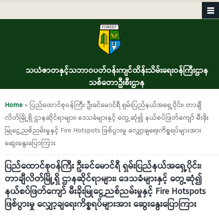
Skip to main content
သယံဇာတနှင့်သဘာဝပတ်ဝန်းကျင်ထိန်းသိမ်းရေးဝန်ကြီးဌာန
သစ်တောဦးစီးဌာန
You are here
Home
» ပြည်ထောင်စုဝန်ကြီး ဦးခင်မောင်ရီ ရှမ်းပြည်နယ်အရှေ့ပိုင်း၊ တာချီ
လိတ်မြို့ရှိ ဌာနဆိုင်ရာများ၊ ဒေသခံများနှင့် တွေ့ဆုံ၍ နယ်စပ်ဖြတ်ကျော် မီးခိုး
မြုငွေ့ညစ်ညမ်းမှုနှင့် Fire Hotspots ဖြစ်ပွားမှု လျှော့ချရေးကိစ္စရပ်များအား
ဆွေးနွေးပြောကြား
ပြည်ထောင်စုဝန်ကြီး ဦးခင်မောင်ရီ ရှမ်းပြည်နယ်အရှေ့ပိုင်း၊
တာချီလိတ်မြို့ရှိ ဌာနဆိုင်ရာများ၊ ဒေသခံများနှင့် တွေ့ဆုံ၍
နယ်စပ်ဖြတ်ကျော် မီးခိုးမြုငွေ့ညစ်ညမ်းမှုနှင့် Fire Hotspots
ဖြစ်ပွားမှု လျှော့ချရေးကိစ္စရပ်များအား ဆွေးနွေးပြောကြား