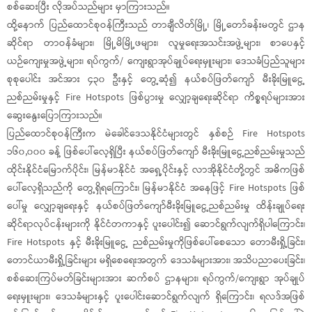
စစ်ဆေးပြီး လိုအပ်သည်များ မှာကြားသည်။
ထို့နောက် ပြည်ထောင်စုဝန်ကြီးသည် တာချီလိတ်မြို့၊ မြို့တော်ခန်းမတွင် ဌာန
ဆိုင်ရာ တာဝန်ခံများ၊ မြို့မိမြို့ဖများ၊ လူမှုရေးအသင်းအဖွဲ့များ၊ စာပေနှင့်
ယဉ်ကျေးမှုအဖွဲ့များ၊ ရပ်ကွက်/ ကျေးရွာအုပ်ချုပ်ရေးမှူးများ၊ ဒေသခံပြည်သူများ
စုစုပေါင်း အင်အား ၄၃၀ ဦးနှင့် တွေ့ဆုံ၍ နယ်စပ်ဖြတ်ကျော် မီးခိုးမြူငွေ့
ညစ်ညမ်းမှုနှင့် Fire Hotspots ဖြစ်ပွားမှု လျှော့ချရေးဆိုင်ရာ ကိစ္စရပ်များအား
ဆွေးနွေးပြောကြားသည်။
ပြည်ထောင်စုဝန်ကြီးက မဲခေါင်ဒေသနိုင်ငံများတွင် နှစ်စဉ် Fire Hotspots
၁၆၀,၀၀၀ ခန့် ဖြစ်ပေါ်လေ့ရှိပြီး နယ်စပ်ဖြတ်ကျော် မီးခိုးမြူငွေ့ညစ်ညမ်းမှုသည်
ထိုင်းနိုင်ငံမြောက်ပိုင်း၊ မြန်မာနိုင်ငံ အရှေ့ပိုင်းနှင့် လာအိုနိုင်ငံတို့တွင် အဓိကဖြစ်
ပေါ်လေ့ရှိသည်ကို တွေ့ရှိရကြောင်း၊ မြန်မာနိုင်ငံ အနေဖြင့် Fire Hotspots ဖြစ်
ပေါ်မှု လျှော့ချရေးနှင့် နယ်စပ်ဖြတ်ကျော်မီးခိုးမြူငွေ့ညစ်ညမ်းမှု ထိန်းချုပ်ရေး
ဆိုင်ရာလုပ်ငန်းများကို နိုင်ငံတကာနှင့် ပူးပေါင်း၍ ဆောင်ရွက်လျက်ရှိပါကြောင်း၊
Fire Hotspots နှင့် မီးခိုးမြူငွေ့ ညစ်ညမ်းမှုကိုဖြစ်ပေါ်စေသော တောမီးရှို့ခြင်း၊
တောင်ယာမီးရှို့ခြင်းများ မရှိစေရေးအတွက် ဒေသခံများအား၊ အသိပညာပေးခြင်း၊
စစ်ဆေးကြပ်မတ်ခြင်းများအား ဆက်စပ် ဌာနများ၊ ရပ်ကွက်/ကျေးရွာ အုပ်ချုပ်
ရေးမှူးများ၊ ဒေသခံများနှင့် ပူးပေါင်းဆောင်ရွက်လျက် ရှိကြောင်း၊ ရလဒ်အဖြစ်