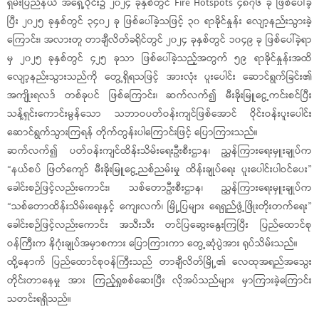
ရှမ်းပြည်နယ် အရှေ့ပိုင်း၌ ၂၀၂၄ ခုနှစ်တွင် Fire Hotspots ၄၈၇၆ ခု ဖြစ်ပေါ်ခဲ့
ပြီး ၂၀၂၅ ခုနှစ်တွင် ၃၄၀၂ ခု ဖြစ်ပေါ်ခဲ့သဖြင့် ၃၀ ရာခိုင်နှုန်း လျော့နည်းသွားခဲ့
ကြောင်း၊ အလားတူ တာချီလိတ်ခရိုင်တွင် ၂၀၂၄ ခုနှစ်တွင် ၁၀၄၉ ခု ဖြစ်ပေါ်ခဲ့ရာ
မှ ၂၀၂၅ ခုနှစ်တွင် ၄၂၅ ခုသာ ဖြစ်ပေါ်ခဲ့သည့်အတွက် ၅၉ ရာခိုင်နှုန်းအထိ
လျော့နည်းသွားသည်ကို တွေ့ရှိရသဖြင့် အားလုံး ပူးပေါင်း ဆောင်ရွက်ခြင်း၏
အကျိုးရလဒ် တစ်ခုပင် ဖြစ်ကြောင်း၊ ဆက်လက်၍ မီးခိုးမြူငွေ့ကင်းစင်ပြီး
သန့်ရှင်းကောင်းမွန်သော သဘာဝပတ်ဝန်းကျင်ဖြစ်အောင် ဝိုင်းဝန်းပူးပေါင်း
ဆောင်ရွက်သွားကြရန် တိုက်တွန်းပါကြောင်းဖြင့် ပြောကြားသည်။
ဆက်လက်၍ ပတ်ဝန်းကျင်ထိန်းသိမ်းရေးဦးစီးဌာန၊ ညွှန်ကြားရေးမှူးချုပ်က
“နယ်စပ် ဖြတ်ကျော် မီးခိုးမြူငွေ့ညစ်ညမ်းမှု ထိန်းချုပ်ရေး ပူးပေါင်းပါဝင်ပေး”
ခေါင်းစဉ်ဖြင့်လည်းကောင်း၊ သစ်တောဦးစီးဌာန၊ ညွှန်ကြားရေးမှူးချုပ်က
“သစ်တောထိန်းသိမ်းရေးနှင့် ကျေးလက်၊ မြို့ပြများ ရေရှည်ဖွံ့ဖြိုးတိုးတက်ရေး”
ခေါင်းစဉ်ဖြင့်လည်းကောင်း အသီးသီး တင်ပြဆွေးနွေးကြပြီး ပြည်ထောင်စု
ဝန်ကြီးက နိဂုံးချုပ်အမှာစကား ပြောကြားကာ တွေ့ဆုံပွဲအား ရုပ်သိမ်းသည်။
ထို့နောက် ပြည်ထောင်စုဝန်ကြီးသည် တာချီလိတ်မြို့၏ လေထုအရည်အသွေး
တိုင်းတာနေမှု အား ကြည့်ရှုစစ်ဆေးပြီး လိုအပ်သည်များ မှာကြားခဲ့ကြောင်း
သတင်းရရှိသည်။