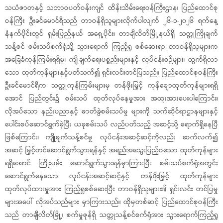
သယံဇာတနှင့် သဘာဝပတ်ဝန်းကျင် ထိန်းသိမ်းရေးဝန်ကြီးဌာန၊ ပြည်ထောင်စု
ဝန်ကြီး ဦးခင်မောင်ရီသည် တာဝန်ရှိသူများလိုက်ပါလျက် ၂၆-၁-၂၀၂၆ ရက်နေ့
နံနက်ပိုင်းတွင် ရှမ်းပြည်နယ် အရှေ့ပိုင်း၊ တာချီလိတ်မြို့နယ်ရှိ သတ္တုကြိုချက်
သန့်စင် စမ်းသပ်စက်ရုံသို့ သွားရောက် ကြည့်ရှု စစ်ဆေးရာ တာဝန်ရှိသူများက
အခြေခံကုန်ကြမ်းရရှိမှု၊ ကျိုချက်ရေးပစ္စည်းများနှင့် လုပ်ငန်းစဉ်များ၊ ထွက်ရှိလာ
သော ထုတ်ကုန်များနှင့်ပတ်သက်၍ ရှင်းလင်းတင်ပြသည်။ ပြည်ထောင်စုဝန်ကြီး
ဦးခင်မောင်ရီက သတ္တုကုန်ကြမ်းများမှ တန်ဖိုးမြှင့် ကုန်ချောထုတ်ကုန်များရရှိ
အောင် ပြည်တွင်း၌ စမ်းသပ် ထုတ်လုပ်နေမှုအား အထူးအားပေးပါကြောင်း၊
လိုအပ်သော နည်းပညာနှင့် ဓာတ်ခွဲစမ်းသပ်မှု များကို သက်ဆိုင်ရာဌာနများနှင့်
ပေါင်းစပ်ဆောင်ရွက်ခဲ့ပြီး ယခုစမ်းသပ် လည်ပတ်သည့် အဆင့်သို့ ရောက်ရှိနေပြီ
ဖြစ်ကြောင်း၊ ကျိုချက်သန့်စင်မှု လုပ်ငန်းအဆင့်ဆင့်ကိုလည်း ဆက်လက်၍
အဆင့် မြှင့်တင်ဆောင်ရွက်သွားရန်နှင့် အရည်အသွေးပြည့်ဝသော ထုတ်ကုန်များ
ရရှိအောင် ကြိုးပမ်း ဆောင်ရွက်သွားရန်မှာကြားပြီး စမ်းသပ်စက်ရုံအတွင်း
ဆောင်ရွက်နေသော လုပ်ငန်းအဆင့်ဆင့်နှင့် တန်ဖိုးမြှင့် ထုတ်ကုန်များ
ထုတ်လုပ်ထားမှုအား ကြည့်ရှုစစ်ဆေးပြီး တာဝန်ရှိသူများ၏ ရှင်းလင်း တင်ပြမှု
များအပေါ် လိုအပ်သည်များ မှာကြားသည်။ ထိုမှတစ်ဆင့် ပြည်ထောင်စုဝန်ကြီး
သည် တာချီလိတ်မြို့၊ စက်မှုဇုန်ရှိ သတ္တုသန့်စင်စက်ရုံအား သွားရောက်ကြည့်ရှု