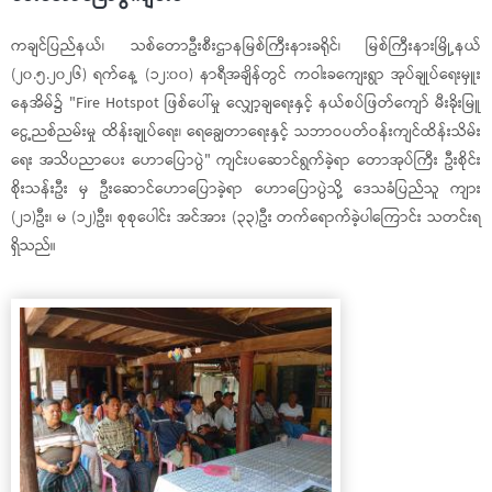
ကချင်ပြည်နယ်၊ သစ်တောဦးစီးဌာနမြစ်ကြီးနားခရိုင်၊ မြစ်ကြီးနားမြို့နယ်
(၂၀.၅.၂၀၂၆) ရက်နေ့ (၁၂:၀၀) နာရီအချိန်တွင် ကဝါးခကျေးရွာ အုပ်ချုပ်ရေးမှူး
နေအိမ်၌ "Fire Hotspot ဖြစ်ပေါ်မှု လျှော့ချရေးနှင့် နယ်စပ်ဖြတ်‌ကျော် မီးခိုးမြူ
ငွေ့ညစ်ညမ်းမှု ထိန်းချုပ်ရေး၊ ရေချွေတာရေးနှင့် သဘာဝပတ်ဝန်းကျင်ထိန်းသိမ်း
ရေး အသိပညာပေး ဟောပြောပွဲ" ကျင်းပဆောင်ရွက်ခဲ့ရာ တောအုပ်ကြီး ဦးစိုင်း
စိုးသန်းဦး မှ ဦးဆောင်ဟောပြောခဲ့ရာ ဟောပြောပွဲသို့ ဒေသခံပြည်သူ ကျား
(၂၁)ဦး၊ မ (၁၂)ဦး၊ စုစုပေါင်း အင်အား (၃၃)ဦး တက်ရောက်ခဲ့ပါကြောင်း သတင်းရ
ရှိသည်။