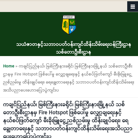
Skip to main content
သယံဇာတနှင့်သဘာဝပတ်ဝန်းကျင်ထိန်းသိမ်းရေးဝန်ကြီးဌာန
သစ်တောဦးစီးဌာန
You are here
Home
» ကချင်ပြည်နယ်၊ မြစ်ကြီးနားခရိုင်၊ မြစ်ကြီးနားမြို့နယ် သစ်တောဦးစီး
ဌာနမှ Fire Hotspot ဖြစ်ပေါ်မှု လျှော့ချရေးနှင့် နယ်စပ်ဖြတ်‌ကျော် မီးခိုးမြူငွေ့
ညစ်ညမ်းမှု ထိန်းချုပ်ရေး၊ ရေချွေတာရေးနှင့် သဘာဝပတ်ဝန်းကျင်ထိန်းသိမ်းရေး
အသိပညာပေးဟောပြောပွဲကျင်းပ
ကချင်ပြည်နယ်၊ မြစ်ကြီးနားခရိုင်၊ မြစ်ကြီးနားမြို့နယ် သစ်
တောဦးစီးဌာနမှ Fire Hotspot ဖြစ်ပေါ်မှု လျှော့ချရေးနှင့်
နယ်စပ်ဖြတ်‌ကျော် မီးခိုးမြူငွေ့ညစ်ညမ်းမှု ထိန်းချုပ်ရေး၊ ရေ
ချွေတာရေးနှင့် သဘာဝပတ်ဝန်းကျင်ထိန်းသိမ်းရေးအသိပညာ
ပေးဟောပြောပွဲကျင်းပ