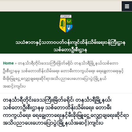
Skip to main content
သယံဇာတနှင့်သဘာဝပတ်ဝန်းကျင်ထိန်းသိမ်းရေးဝန်ကြီးဌာန
သစ်တောဦးစီးဌာန
You are here
Home
» တနင်္သာရီတိုင်းဒေသကြီး၊မြိတ်ခရိုင်၊ တနင်္သာရီမြို့နယ်၊သစ်တော
ဦးစီးဌာနမှ သစ်တောထိန်းသိမ်းရေး၊ တောမီးကာကွယ်ရေး၊ ရေချွေတာရေးနှင့်
မီးခိုးမြူငွေ့လျှော့ချရေးဆိုင်ရာအသိပညာပေးဟောပြောပွဲ(မြို့နယ်
အဆင့်)ကျင်းပ
တနင်္သာရီတိုင်းဒေသကြီး၊မြိတ်ခရိုင်၊ တနင်္သာရီမြို့နယ်၊
သစ်တောဦးစီးဌာနမှ သစ်တောထိန်းသိမ်းရေး၊ တောမီး
ကာကွယ်ရေး၊ ရေချွေတာရေးနှင့်မီးခိုးမြူငွေ့လျှော့ချရေးဆိုင်ရာ
အသိပညာပေးဟောပြောပွဲ(မြို့နယ်အဆင့်)ကျင်းပ