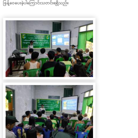
ဖြန့်ဝေပေးခဲ့ပါကြောင်းသတင်းရရှိသည်။