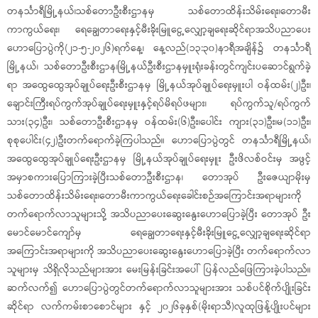
တနင်္သာရီမြို့နယ်၊သစ်တောဦးစီးဌာနမှ သစ်တောထိန်းသိမ်းရေး၊တောမီး
ကာကွယ်ရေး၊ ရေချွေတာရေးနှင့်မီးခိုးမြူငွေ့လျှော့ချရေးဆိုင်ရာအသိပညာပေး
ဟောပြောပွဲကို(၂၁-၅-၂၀၂၆)ရက်နေ့၊ နေ့လည်(၁၃:၃၀)နာရီအချိန်၌ တနင်္သာရီ
မြို့နယ်၊ သစ်တောဦးစီးဌာန၊မြို့နယ်ဦးစီးဌာနမှူးရုံးခန်းတွင်ကျင်းပဆောင်ရွက်ခဲ့
ရာ အထွေထွေအုပ်ချုပ်ရေးဦးစီးဌာနမှ မြို့နယ်အုပ်ချုပ်ရေးမှူးပါ ဝန်ထမ်း(၂)ဦး၊
ချောင်းကြီးရပ်ကွက်အုပ်ချုပ်ရေးမှူးနှင့်‌ရပ်မိရပ်ဖများ၊ ‌ရပ်ကွက်သူ/ရပ်ကွက်
သား(၃၄)ဦး၊ သစ်တောဦးစီးဌာနမှ ဝန်ထမ်း(၆)ဦး၊ပေါင်း ကျား(၃၁)ဦး၊မ(၁၁)ဦး၊
စုစုပေါင်း(၄၂)ဦးတက်ရောက်ခဲ့ကြပါသည်။ ဟောပြောပွဲတွင် တနင်္သာရီမြို့နယ်၊
အထွေထွေအုပ်ချုပ်ရေးဦးဌာနမှ မြို့နယ်အုပ်ချုပ်ရေးမှူး ဦးဖိလစ်ဝင်းမှ အဖွင့်
အမှာစကားပြောကြားခဲ့ပြီးသစ်တောဦးစီးဌာန၊ တောအုပ် ဦးဇေယျာမိုးမှ
သစ်တောထိန်းသိမ်းရေး၊တောမီးကာကွယ်ရေးခေါင်းစဉ်အကြောင်းအရာများကို
တက်ရောက်လာသူများသို့ အသိပညာပေးဆွေးနွေးဟောပြောခဲ့ပြီး တောအုပ် ဦး
မောင်မောင်ကျော်မှ ရေချွေတာရေးနှင့်မီးခိုးမြူငွေ့လျှော့ချရေးဆိုင်ရာ
အကြောင်းအရာများကို အသိပညာပေးဆွေးနွေးဟောပြောခဲ့ပြီး တက်ရောက်လာ
သူများမှ သိရှိလိုသည်များအား မေးမြန်းခြင်းအပေါ် ပြန်လည်ဖြေကြားခဲ့ပါသည်။
ဆက်လက်၍ ဟောပြောပွဲတွင်တက်ရောက်လာသူများအား သစ်ပင်စိုက်ပျိုးခြင်း
ဆိုင်ရာ လက်ကမ်းစာစောင်များ နှင့် ၂၀၂၆ခုနှစ်(မိုးရာသီ)လူထုဖြန့်ပျိုးပင်များ