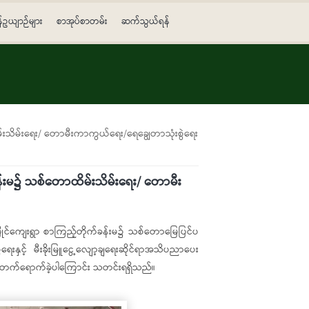
န်ဥယျာဉ်များ
စာအုပ်စာတမ်း
ဆက်သွယ်ရန်
မ်းသိမ်းရေး/ တောမီးကာကွယ်ရေး/ရေချွေတာသုံးစွဲရေး
ခန်းမ၌ သစ်တောထိမ်းသိမ်းရေး/ တောမီး
ြိုင်ကျေးရွာ စာကြည့်တိုက်ခန်းမ၌ သစ်တောမြေပြင်ပ
ရေးနှင့် မီးခိုးမြူငွေ့လျော့ချရေးဆိုင်ရာအသိပညာပေး
ဦးတက်ရောက်ခဲ့ပါကြောင်း သတင်းရရှိသည်။