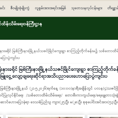
ခင်း
ဇီဝမျိုးစုံမျိုးကွဲ
လူစွမ်းအားအရင်းအမြစ်
သုတေသနလုပ်ငန်းများ
တိရစ္ဆာ
ိန်းသိမ်းရေးဝန်ကြီးဌာန
းခရိုင် မြစ်ကြီးနားမြို့နယ်သဇင်မြိုင်ကျေးရွာ စာကြည့်တိုက်ခန်းမ၌ သစ်တောထိ
ပြောပွဲကျင်းပ
ားခရိုင် မြစ်ကြီးနားမြို့နယ်သဇင်မြိုင်ကျေးရွာ စာကြည့်တိုက်
ခိုးမြူငွေ့လျော့ချရေးဆိုင်ရာအသိပညာပေးဟောပြောပွဲကျင်းပ
 မြစ်ကြီးနားမြို့နယ် (၂၁.၅.၂၀၂၆)ရက်နေ့ (၁၀:၀၀)နာရီအချိန်တွင် ပလန(၄)သဇင်မ
ုံတင်ပြုလုပ်နိုင်ရေး /သစ်တောထိမ်းသိမ်းရေး/ တောမီးကာကွယ်ရေး/ရေချွေတာသုံးစွဲ
ဦးဆောင်ဟောပြောခဲ့ရာ ဒေသခံပြည်သူ ကျား(၂၅)ဦး မ(၂၈)ဦး စုစုပေါင်းအင်အား(၅၃)