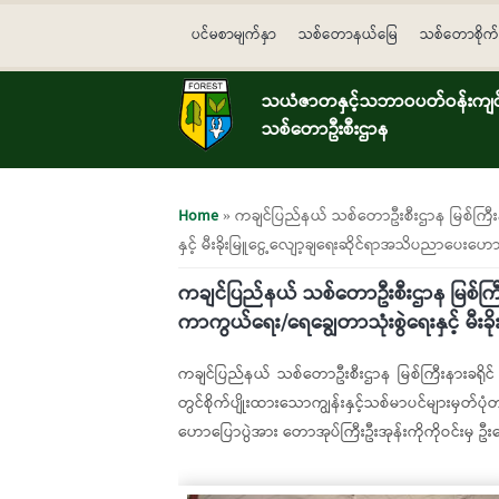
Skip to main content
ပင်မစာမျက်နှာ
သစ်တောနယ်မြေ
သစ်တောစိုက်
သယံဇာတနှင့်သဘာဝပတ်ဝန်းကျင်ထ
သစ်တောဦးစီးဌာန
You are here
Home
» ကချင်ပြည်နယ် သစ်တောဦးစီးဌာန မြစ်ကြီးနာ
နှင့် မီးခိုးမြူငွေ့လျော့ချရေးဆိုင်ရာအသိပညာပေးဟော
ကချင်ပြည်နယ် သစ်တောဦးစီးဌာန မြစ်ကြီးန
ကာကွယ်ရေး/ရေချွေတာသုံးစွဲရေးနှင့် မီး
ကချင်ပြည်နယ် သစ်တောဦးစီးဌာန မြစ်ကြီးနားခရိုင်
တွင်စိုက်ပျိုးထားသောကျွန်းနှင့်သစ်မာပင်များမှတ်ပ
ဟောပြောပွဲအား တောအုပ်ကြီးဦးအုန်းကိုကိုဝင်းမှ 