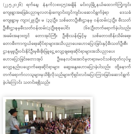
(၂၂.၅.၂၀၂၆) ရက်နေ့၊ နံနက်(၀၈း၄၅)အချိန် မင်းလှမြို့နယ်၊ထောက်ကြံ့ကွင်း
ကျေးရွာအခြေခံပညာမူလတန်းကျောင်းတွင်ကျင်းပဆောင်ရွက်ခဲ့ရာ ဒေသခံ
ကျေးရွာမှ ‌ကျား(၂၉)ဦး၊ မ (၃၃)ဦး၊ သစ်​တောဦးစီးဌာနမှ ၀န်ထမ်း(၃)ဦး၊ မီးသတ်
ဦးစီးဌာနမှမီးသတ်ဝန်ထမ်း(၃)ဦးစုစုပေါင်း (၆၈)ဦးတက်ရောက်ခဲ့ပါသည်။
အခမ်းအနားတွင် ​တောအုပ်ကြီး ဦး‌စိုးသန်းမြင့်မှ သစ်တောထိန်းသိမ်းရေး၊
တောမီးကာကွယ်ရေးဆိုင်ရာများအသိပညာပေးဟောပြောခြင်းနှင့်​မီးသတ်ဦးစီး
ဌာနမှူးဦးဝင်းနိုင်ဦးမှမီးခိုးမြူငွေ့လျော့ချရေးဆိုင်ရာများအသိပညာပေး
ဟောပြောခြင်း၊တောအုပ် ဦး​နေလင်းအောင်မှတရားမဝင်သစ်ထုတ်လုပ်မှု
လျော့နည်းပပျောက်ရေးဆိုင်ရာများ ဆွေးနွေးဟောပြောခဲ့ပါသည်။ ထို့နောက်
တက်ရောက်လာသူများမှသိရှိလိုသည်များကိုရှင်းလင်းပြောကြားခြင်းဆောင်ရွက်
ခဲ့ပါကြောင်း သတင်းရရှိသည်။