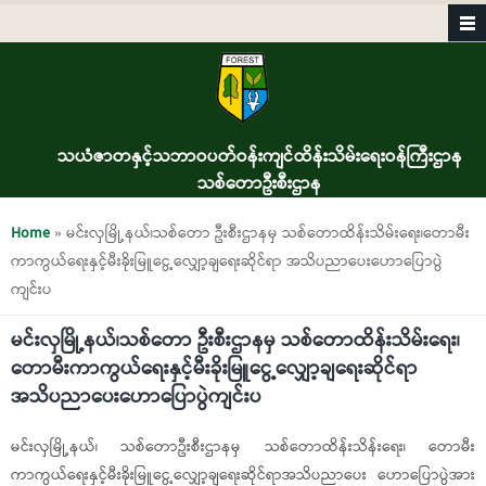
Skip to main content
သယံဇာတနှင့်သဘာဝပတ်ဝန်းကျင်ထိန်းသိမ်းရေးဝန်ကြီးဌာန
သစ်တောဦးစီးဌာန
You are here
Home
» မင်းလှမြို့နယ်၊သစ်တော ဦးစီးဌာနမှ သစ်တောထိန်းသိမ်းရေး၊တောမီး
ကာကွယ်ရေးနှင့်မီးခိုး​မြူငွေ့လျှော့ချရေးဆိုင်ရာ အသိပညာပေးဟောပြောပွဲ
ကျင်းပ
မင်းလှမြို့နယ်၊သစ်တော ဦးစီးဌာနမှ သစ်တောထိန်းသိမ်းရေး၊
တောမီးကာကွယ်ရေးနှင့်မီးခိုး​မြူငွေ့လျှော့ချရေးဆိုင်ရာ
အသိပညာပေးဟောပြောပွဲကျင်းပ
မင်းလှမြို့နယ်၊ သစ်တောဦးစီးဌာနမှ သစ်တောထိန်းသိန်းရေး၊ တောမီး
ကာကွယ်ရေးနှင့်မီးခိုးမြူငွေ့လျှော့ချရေးဆိုင်ရာအသိပညာပေး ဟောပြောပွဲအား