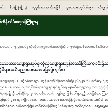
ခင်း
ဇီဝမျိုးစုံမျိုးကွဲ
လူစွမ်းအားအရင်းအမြစ်
သုတေသနလုပ်ငန်းများ
တိရစ္ဆာ
ိန်းသိမ်းရေးဝန်ကြီးဌာန
၊ ​ကောယားကျေးရွာအုပ်စု၊တုံလုံကျေးရွာ၊ဘုန်း​တော်ကြီးကျောင်း၌သစ်တောထိန်းသိမ်းရေး
နယ်၊ ​ကောယားကျေးရွာအုပ်စု၊တုံလုံကျေးရွာ၊ဘုန်း​တော်ကြီးကျောင်
ရေးဆိုင်ရာအသိပညာပေးဟောပြောပွဲကျင်းပ
ယားကျေးရွာအုပ်စု၊ တုံလုံကျေးရွာ၊ ဘုန်း​တော်ကြီးကျောင်း၌(၂၆.၅.၂၀၂၆) ရက်နေ့၊(
ပညာပေးဟောပြောပွဲ”ကျင်းပခဲ့ရာ​​ကျေးရွာအုပ်ချုပ်​ရေးမှူးနှင့်ကျေးရွာသူ/သား(၄၅)
ရာရှိ၊ ဦးသန်းနိုင်-၄ မှ တောမီးလောင် ကျွမ်းမှု ဖြစ်​ပေါ်ရသည့် အခြေခံအကြောင်းအ
လေထုညစ်ညမ်းမှု၏ ဆိုးကျိုးများအား အသိပညာ​ပေး ဟော​ပြောခဲ့ပါသည်။ဆက်လက်၍
ေါင်းပါဝင်သော သစ်တောပြုစု ထိန်းသိမ်းခြင်းလုပ်ငန်းများကို အသိပညာပေး ဆွေးနွ