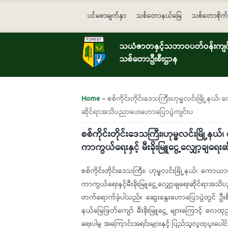
Skip to main content
ပင်မစာမျက်နှာ
သစ်တောနယ်မြေ
သစ်တောစိုက်
သယံဇာတနှင့်သဘာဝပတ်ဝန်းကျင်ထ
သစ်တောဦးစီးဌာန
You are here
Home
» စစ်ကိုင်းတိုင်းဒေသကြီး၊​ဟုမ္မလင်းမြို့နယ်
ဆိုင်ရာအသိပညာပေးဟောပြောပွဲကျင်းပ
စစ်ကိုင်းတိုင်းဒေသကြီး၊​ဟုမ္မလင်းမြို့
ကာကွယ်ရေးနှင့် မီးခိုးမြူငွေ့လျှော့ချ
စစ်ကိုင်းတိုင်းဒေသကြီး၊ ​ဟုမ္မလင်းမြို့နယ်၊ ​ကော
ကာကွယ်ရေးနှင့်မီးခိုးမြူငွေ့လျှော့ချရေးဆိုင်ရာအသိ
တက်ရောက်ခဲ့ပါသည်။ ဆွေးနွေး‌ဟောပြောပွဲတွင် ​ဦးစီးအ
နယ်မြေဖြတ်ကျော် မီးခိုးမြူငွေ့ များ​ကြောင့် 
ရေးပါမှု အ​ကြောင်းအရင်းများနှင့် ပြည်သူလူထုပူးပ