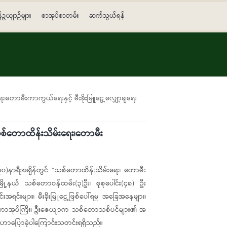
န်ဥယျာဉ်များ
စာအုပ်စာတမ်း
ဆက်သွယ်ရန်
၊တောမီးကာကွယ်ရေးနှင့် မီးခိုးမြူငွေ့လျှော့ချရေး
း၌သစ်တောထိန်းသိမ်းရေး၊တောမီး
၁၂:၃၀)နာရီအချိန်တွင် “သစ်တောထိန်းသိမ်းရေး၊ တောမီး
ဦး၊မြို့နယ် သစ်တောဝန်ထမ်း(၃)ဦး၊ စုစုပေါင်း(၄၈) ဦး
ရင်းများ၊ မီးခိုးမြူ​ငွေ့ဖြစ်​ပေါ်ရမှု အခြေအနေများ၊
 တောအုပ်ကြီး၊ ဦး​ဇေယျာက သစ်တောသစ်ပင်များ၏ အ​
ေးဟောပြောခဲ့ပါကြောင်းသတင်းရရှိသည်။