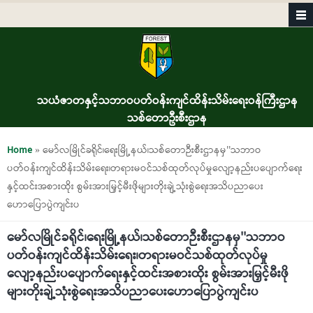
Skip to main content
သယံဇာတနှင့်သဘာဝပတ်ဝန်းကျင်ထိန်းသိမ်းရေးဝန်ကြီးဌာန
သစ်တောဦးစီးဌာန
You are here
Home
» မော်လမြိုင်ခရိုင်၊ရေးမြို့နယ်၊သစ်တောဉီးစီးဌာနမှ''သဘာဝ
ပတ်ဝန်းကျင်ထိန်းသိမ်းရေး၊တရားမဝင်သစ်ထုတ်လုပ်မှုလျော့နည်းပပျောက်ရေး
နှင့်ထင်းအစားထိုး စွမ်းအားမြှင့်မီးဖိုများတိုးချဲ့သုံးစွဲရေးအသိပညာပေး
ဟောပြောပွဲကျင်းပ
မော်လမြိုင်ခရိုင်၊ရေးမြို့နယ်၊သစ်တောဉီးစီးဌာနမှ''သဘာဝ
ပတ်ဝန်းကျင်ထိန်းသိမ်းရေး၊တရားမဝင်သစ်ထုတ်လုပ်မှု
လျော့နည်းပပျောက်ရေးနှင့်ထင်းအစားထိုး စွမ်းအားမြှင့်မီးဖို
များတိုးချဲ့သုံးစွဲရေးအသိပညာပေးဟောပြောပွဲကျင်းပ