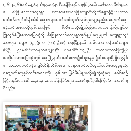
(၂-၆-၂၀၂၆)ရက်နေ့၊နံနက်(၉:၃၀)နာရီအချိန်တွင် ရေးမြို့နယ်၊ သစ်တောဉီးစီးဌာန
မှ ဇီးဖြူသောင်ကျေးရွာ၊ ရတနာအောင်မြေကျောင်းတိုက်ဓမ္မာရုံ၌"သဘာဝ
ပတ်ဝန်းကျင်ထိန်းသိမ်းရေး၊တရားမဝင်သစ်ထုတ်လုပ်မှုလျော့နည်းပပျောက်ရေး
နှင့်ထင်းအစားထိုးစွမ်းအားမြှင့် မီးဖိုများတိုးချဲ့သုံးစွဲ‌ရေးဟောပြောပွဲကျင်းပ
ပြုလုပ်ခဲ့ပြီးဟောပြောပွဲသို့ ဇီးဖြူသောင်ကျေးရွာအုပ်ချုပ်ရေးမှူးပါ ကျေးရွာသူ/
သားများ ကျား (၇၂)ဦး မ (၅၀) ဦးနှင့် ရေးမြို့နယ် သစ်တော ဝန်ထမ်းကျား
(၆)ဦး၊ ဌာနဆိုင်ရာဝန်ထမ်း(၂၀)ဦး စုစုပေါင်း(၁၄၂)ဦး တက်ရောက်ခဲ့ကြပြီး
အဆိုပါဟောပြောပွဲတွင် ရေးမြို့နယ်၊ သစ်တောဦးစီးဌာနမှ ဦးစီးအရာရှိ ဦးရွှေနိုင်
မှ သဘာဝပတ်ဝန်းကျင်ထိန်းသိမ်းရေး၊ တရားမဝင်သစ်ထုတ်လုပ်မှုလျော့နည်း
ပပျောက်ရေးနှင့်ထင်းအစားထိုး စွမ်းအားမြှင့်မီးဖိုများတိုးချဲ့သုံးစွဲ‌ရေး ခေါင်းစဉ်
ဖြင့်လည်းကောင်းဆွေးနွေးဟောပြောခြင်းများဆောင်ရွက်ခဲ့ပါကြောင်း သတင်းရ
ရှိသည်။