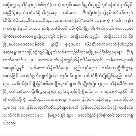
အစိုးရဌာနဆိုင်ရာများ၏ရက်(၁၀၀)အတွင်းဆောင်ရွက်ရမည့်လုပ်ငန်းစီမံချက်နှင့်
အညီ“မိုးရာသီသစ်ပင်စိုက်ပျိုးရေး၊ သစ်တော၊ ဇီဝမျိုးစုံမျိုးကွဲနှင့်ပတ်ဝန်းကျင်
ထိန်းသိမ်းရေးဆိုင်ရာအသိပညာပေးဟောပြောပွဲ”အခမ်း အနားကို (၂၈.၆.၂၀၂၆)
ရက်နေ့၊ နံနက်(၁၀:၀၀)နာရီ အချိန်တွင် စစ်ကိုင်းမြို့၊ ပါရမီရပ်ကွက်၊ မဟာစည်း
ခုံကြီးစေတီတော်ဓမ္မာရုံတွင်ကျင်းပခဲ့ရာ အမျိုးသမီး(၄၂)ဦး၊ အမျိုးသား(၁၀)ဦး၊
မြို့နယ်သစ်တောဝန်ထမ်း (၉)ဦး၊ စုစုပေါင်း (၆၁)ဦးတက်ရောက်ခဲ့ပါသည်။
ဆွေးနွေး‌ဟောပြောပွဲတွင်မြို့နယ်သစ်တောဦးစီးဌာန၊မြို့နယ်ဦးစီးဌာနမှူး ဦးရဲ
ထက်အောင်-၁ မှ သဘာ၀ပတ်၀န်းကျင်ထိန်းသိမ်းရေးတွင် သစ်တောများ၏
အရေးပါမှုနှင့် သစ်တောထိန်းသိမ်းရေး နည်းလမ်းများ သစ်တောဦးစီးဌာန
အနေဖြင့် ဆောင်ရွက်လျက်ရှိသောလုပ်ငန်းများ၊ သစ်ပင်စိုက်ပျိုးခြင်းနည်း စနစ်
များ၊ သစ်ပင်စိုက်ပျိုးခြင်း၏အကျိုးရလဒ်များ၊ ဇီ၀မျိုးစုံမျိုးကွဲများ ထိန်းသိမ်းရေး၊
မြို့နယ်သစ်တောဦးစီးဌာနမှူးရုံး တွင်လူထုဖြန့်ပျိုးပင်များ အခမဲ့ထုတ်ယူနိုင် ပါ
ကြောင်းတို့ကို အသိပညာပေးဆွေးနွေး ဟောပြောခဲ့ပါကြောင်းနှင့် ဒေသခံပြည်
သူများမှ မေးမြန်းသည့်သိရှိလိုသည်များအပေါ် ပြန်လည်ရှင်းလင်းဖြေကြားခြင်း၊
လက်ကမ်းစာဆောင်များ ဖြန့်ဝေခြင်းများ ဆောင်ရွက်ခဲ့ပါကြောင်းသတင်းရရှိ
ပါသည်။