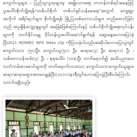
ကျောင်းသူများ ၊ ပြည်သူလူထုများမှ အမျိုးသားရေး တာဝန်တစ်ရပ်အနေဖြင့်
ပူးပေါင်းစိုက်ပျိုးရန်၊“တစ်ပင်စိုက် တစ်ပင်ရှင်သန်စေရေး”အတွက် ကျေးရွာ
အလိုက် အရိပ်ရပင်များ စိုက်ပျိုးရန်၊ မြို့ပြသစ်တောငယ်များ တည်ထောင်ခြင်း
သည် အပူချိန်လျော့ချမှုတွင် အခြေခံဖြစ်ကြောင်းနှင့် သစ်ပင်စိုက်ပျိုးရေးလုပ်ငန်း
များကို တက်နိုင်သမျှ ဝိုင်းဝန်းပူးပေါင်းဆောင်ရွက်ရန် ဆွေးနွေးဟောပြောခဲ့
ပြီး2023 MONREC MP4 Video clip ကိုပြသခဲ့ပါသည်။အဆိုပါဟောပြောပွဲတွင်
ကျောင်းသား (၅၀)ဦး၊ ကျောင်းသူ(၅၀) ဦး၊ ဆရာမ(၃) ဦး၊ ဆရာ(၁) ဦး ၊
သစ်တောဝန်ထမ်း(၄) ဦး ၊ စုစုပေါင်း (၁၀၈)ဦး တက်ရောက်၍ အသိပညာပေး
လက်ကမ်းစာစောင်များကို တက်ရောက်လာသော ကျောင်းသား/ကျောင်းသူများ၊
ဆရာ/ဆရာမများအားဝေမျှခဲ့ပြီး(၁၁:၀၀)နာရီတွင်ဟောပြောပွဲပြီးစီးပါကြောင်း
သတင်းရရှိသည်။