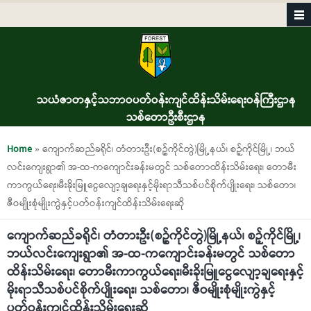
Skip to main content
သယံဇာတနှင့်သဘာဝပတ်ဝန်းကျင်ထိန်းသိမ်းရေးဝန်ကြီးဌာန
သစ်တောဦးစီးဌာန
You are here
Home
» ကျောက်ဆည်ခရိုင်၊ တံတားဦး(စဥ့်ကိုင်တွဲ)မြို့နယ်၊ စဉ့်ကိုင်မြို့၊ ဘယ်
လင်းကျေးရွာ၏ အ-ထ-ကကျောင်းခန်းမတွင် သစ်တောထိန်းသိမ်းရေး၊ တောမီး
ကာကွယ်ရေး၊မီးခိုးမြူငွေလျော့ချရေးနှင့်မိုးရာသီသစ်ပင်စိုက်ပျိုးရေး၊ သစ်တော၊
ဇီဝမျိုးစုံမျိုးကွဲနှင့်ပတ်ဝန်းကျင်ထိန်းသိမ်းရေးဆို
ကျောက်ဆည်ခရိုင်၊ တံတားဦး(စဥ့်ကိုင်တွဲ)မြို့နယ်၊ စဉ့်ကိုင်မြို့၊
ဘယ်လင်းကျေးရွာ၏ အ-ထ-ကကျောင်းခန်းမတွင် သစ်တော
ထိန်းသိမ်းရေး၊ တောမီးကာကွယ်ရေး၊မီးခိုးမြူငွေလျော့ချရေးနှင့်
မိုးရာသီသစ်ပင်စိုက်ပျိုးရေး၊ သစ်တော၊ ဇီဝမျိုးစုံမျိုးကွဲနှင့်
ပတ်ဝန်းကျင်ထိန်းသိမ်းရေးဆို