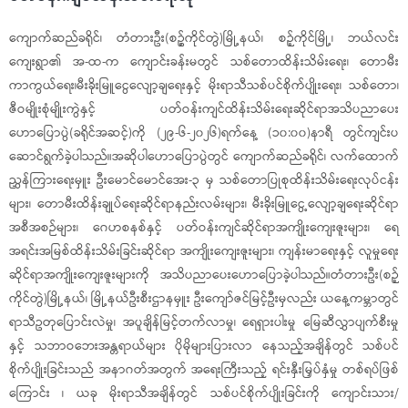
ကျောက်ဆည်ခရိုင်၊ တံတားဦး(စဥ့်ကိုင်တွဲ)မြို့နယ်၊ စဉ့်ကိုင်မြို့၊ ဘယ်လင်း
ကျေးရွာ၏ အ-ထ-က ကျောင်းခန်းမတွင် သစ်တောထိန်းသိမ်းရေး၊ တောမီး
ကာကွယ်ရေး၊မီးခိုးမြူငွေလျော့ချရေးနှင့် မိုးရာသီသစ်ပင်စိုက်ပျိုးရေး၊ သစ်တော၊
ဇီဝမျိုးစုံမျိုးကွဲနှင့် ပတ်ဝန်းကျင်ထိန်းသိမ်းရေးဆိုင်ရာအသိပညာပေး
ဟောပြောပွဲ(ခရိုင်အဆင့်)ကို (၂၉-၆-၂၀၂၆)ရက်နေ့ (၁၀:၀၀)နာရီ တွင်ကျင်းပ
ဆောင်ရွက်ခဲ့ပါသည်။အဆိုပါဟောပြောပွဲတွင် ကျောက်ဆည်ခရိုင်၊ လက်ထောက်
ညွှန်ကြားရေးမှူး ဦးမောင်မောင်အေး-၃ မှ သစ်တောပြုစုထိန်းသိမ်းရေးလုပ်ငန်း
များ၊ တောမီးထိန်းချုပ်ရေးဆိုင်ရာနည်းလမ်းများ၊ မီးခိုးမြူငွေ့လျော့ချရေးဆိုင်ရာ
အစီအစဉ်များ၊ ဂေဟစနစ်နှင့် ပတ်ဝန်းကျင်ဆိုင်ရာအကျိုးကျေးဇူးများ၊ ရေ
အရင်းအမြစ်ထိန်းသိမ်းခြင်းဆိုင်ရာ အကျိုးကျေးဇူးများ၊ ကျန်းမာရေးနှင့် လူမှုရေး
ဆိုင်ရာအကျိုးကျေးဇူးများကို အသိပညာပေးဟောပြောခဲ့ပါသည်။တံတားဦး(စဉ့်
ကိုင်တွဲ)မြို့နယ်၊ မြို့နယ်ဦးစီးဌာနမှူး ဦးကျော်ဇင်မြင့်ဦးမှလည်း ယနေ့ကမ္ဘာတွင်
ရာသီဥတုပြောင်းလဲမှု၊ အပူချိန်မြင့်တက်လာမှု၊ ရေရှားပါးမှု မြေဆီလွှာပျက်စီးမှု
နှင့် သဘာဝဘေးအန္တရာယ်များ ပိုမိုများပြားလာ နေသည့်အချိန်တွင် သစ်ပင်
စိုက်ပျိုးခြင်းသည် အနာဂတ်အတွက် အရေးကြီးသည့် ရင်းနှီးမြှပ်နှံမှု တစ်ရပ်ဖြစ်
ကြောင်း ၊ ယခု မိုးရာသီအချိန်တွင် သစ်ပင်စိုက်ပျိုးခြင်းကို ကျောင်းသား/