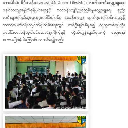
တားဆီး‌‌ပုံ၊ စိမ်းလန်းသောနေမှုပုံစံ Green Lifestyle):ပလတ်စတစ်လျှော့ချရေး၊
စနစ်တကျအမှိုက်စွန့်ပစ်ရေးနှင့် ပတ်ဝန်းကျင်ညစ်ညမ်းမှုလျှော့ချရေး နည်း
လမ်းများ။ပြည်သူလူထုပူးပေါင်းပါဝင်မှု အခန်းကဏ္ဍ ရာသီဥတုပြောင်းလဲမှုနှင့်
သဘာဝပတ်ဝန်းကျင်ထိန်းသိမ်းရေးတွင် တစ်ဦးချင်းစီမှစ၍ လူထုတစ်ရပ်လုံး
စုပေါင်းတာဝန်ယူပါဝင်ဆောင်ရွက်ကြရန် တိုက်တွန်းချက်များကို ဆွေးနွေး
ဟောပြောခဲ့ပါကြောင်း သတင်းရရှိသည်။