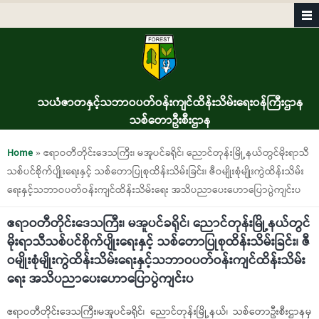
Skip to main content
သယံဇာတနှင့်သဘာဝပတ်ဝန်းကျင်ထိန်းသိမ်းရေးဝန်ကြီးဌာန
သစ်တောဦးစီးဌာန
You are here
Home
» ဧရာဝတီတိုင်းဒေသကြီး၊ မအူပင်ခရိုင်၊ ညောင်တုန်းမြို့နယ်တွင်မိုးရာသီ
သစ်ပင်စိုက်ပျိုးရေးနှင့် သစ်တောပြုစုထိန်းသိမ်းခြင်း၊ ဇီဝမျိုးစုံမျိုးကွဲထိန်းသိမ်း
ရေးနှင့်သဘာဝပတ်ဝန်းကျင်ထိန်းသိမ်းရေး အသိပညာပေးဟောပြောပွဲကျင်းပ
ဧရာဝတီတိုင်းဒေသကြီး၊ မအူပင်ခရိုင်၊ ညောင်တုန်းမြို့နယ်တွင်
မိုးရာသီသစ်ပင်စိုက်ပျိုးရေးနှင့် သစ်တောပြုစုထိန်းသိမ်းခြင်း၊ ဇီ
ဝမျိုးစုံမျိုးကွဲထိန်းသိမ်းရေးနှင့်သဘာဝပတ်ဝန်းကျင်ထိန်းသိမ်း
ရေး အသိပညာပေးဟောပြောပွဲကျင်းပ
ဧရာဝတီတိုင်းဒေသကြီး၊မအူပင်ခရိုင်၊ ညောင်တုန်းမြို့နယ်၊ သစ်တောဦးစီးဌာနမှ