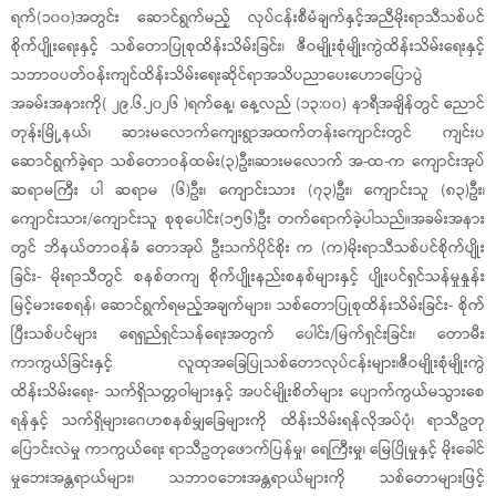
ရက်(၁၀၀)အတွင်း ဆောင်ရွက်မည့် လုပ်ငန်းစီမံချက်နှင့်အညီမိုးရာသီသစ်ပင်
စိုက်ပျိုးရေးနှင့် သစ်တောပြုစုထိန်းသိမ်းခြင်း၊ ဇီဝမျိုးစုံမျိုးကွဲထိန်းသိမ်းရေးနှင့်
သဘာဝပတ်ဝန်းကျင်ထိန်းသိမ်းရေးဆိုင်ရာအသိပညာပေးဟောပြောပွဲ
အခမ်းအနားကို‎( ၂၉.၆.၂၀၂၆ )ရက်နေ့၊ နေ့လည် (၁၃:၀၀) နာရီအချိန်တွင် ညောင်
တုန်းမြို့နယ်၊ ဆားမလောက်ကျေးရွာအထက်တန်းကျောင်းတွင် ကျင်းပ
ဆောင်ရွက်ခဲ့ရာ သစ်တောဝန်ထမ်း(၃)ဦး၊ဆားမ‌‌လောက် အ-ထ-က ကျောင်းအုပ်
ဆရာမကြီး ပါ ဆရာမ (၆)ဦး၊ ကျောင်းသား (၇၃)ဦး၊ ကျောင်းသူ (၈၃)ဦး၊
ကျောင်းသား/ကျောင်းသူ စုစုပေါင်း(၁၅၆)ဦး တက်ရောက်ခဲ့ပါသည်။‎အခမ်းအနား
တွင် ဘိနယ်တာဝန်ခံ တောအုပ် ဦးသက်ပိုင်စိုး က (က)မိုးရာသီသစ်ပင်စိုက်ပျိုး
ခြင်း- မိုးရာသီတွင် စနစ်တကျ စိုက်ပျိုးနည်းစနစ်များနှင့် ပျိုးပင်ရှင်သန်မှုနှုန်း
မြင့်မားစေရန်၊ ဆောင်ရွက်ရမည့်အချက်များ၊ ‎သစ်တောပြုစုထိန်းသိမ်းခြင်း- စိုက်
ပြီးသစ်ပင်များ ရေရှည်ရှင်သန်ရေးအတွက် ပေါင်း/မြက်ရှင်းခြင်း၊ တောမီး
ကာကွယ်ခြင်းနှင့် လူထုအခြေပြုသစ်တောလုပ်ငန်းများ၊ဇီဝမျိုးစုံမျိုးကွဲ
ထိန်းသိမ်းရေး- သက်ရှိသတ္တဝါများနှင့် အပင်မျိုးစိတ်များ ပျောက်ကွယ်မသွားစေ
ရန်နှင့် သက်ရှိများဂေဟစနစ်မျှခြေများကို ထိန်းသိမ်းရန်လိုအပ်ပုံ၊ ရာသီဥတု
ပြောင်းလဲမှု ကာကွယ်ရေး ရာသီဥတုဖောက်ပြန်မှု၊ ရေကြီးမှု၊ မြေပြိုမှုနှင့် မိုးခေါင်
မှုဘေးအန္တရာယ်များ၊ သဘာဝဘေးအန္တရာယ်များကို သစ်တောများဖြင့်