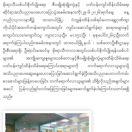
မိုးရာသီသစ်ပင်စိုက်ပျိုးရေး၊ ဇီဝမျိုးစုံမျိုးကွဲနှင့် ပတ်ဝန်းကျင်ထိန်းသိမ်းရေး
ဆိုင်ရာအသိပညာပေးဟောပြောပွဲအခမ်းအနားကို(၂၉-၆-၂၀၂၆)ရက်နေ့၊ နေ့
လည်(၁၃:၀၀)နာရီ၌ ထားဝယ်မြို့၊ ဝဲကျွန်းထိန်သစ်ရပ်၊မဟာရွှေဂုဏ်ထူး
ကိုယ်ပိုင်အထက်တန်းကျောင်းအတွင်း ကျင်းပဆောင်ရွက်ခဲ့ရာ ဆရာမများနှင့်
ကျောင်းသား/ကျောင်းသူ ကျား(၁၁၃)ဦး၊ မ(၁၅၁)ဦး ၊ စုစုပေါင်း(၂၆၄)ဦးတက်
ရောက်ခဲ့ကြပါသည်။အခမ်းအနားတွင် ထားဝယ်မြို့နယ် ၊ သစ်တောဦးစီးဌာနမှ
ဦးစီးအရာရှိ၊ ဦးရဲဝင်းအောင်မှ မိုးရာသီကာလအတွင်းသစ်ပင်စိုက်ပျိုးရန်၊သစ်ပင်
များ၏ အကျိုးကျေးဇူးများ၊သစ်တောနှင့်ဇီဝမျိုးစုံမျိုးကွဲများထိန်းသိမ်းရေး၊
ပတ်ဝန်းကျင်ထိန်းသိမ်းရေးကြောင်းအရာများကို တက်ရောက်လာသူများသို့
အသိပညာပေးဆွေးနွေးဟောပြောခြင်းဆောင်ရွက်ခဲ့ပြီးအသိပညာပေးလက်ကမ်း
စာစောင်များဖြန့်ဝေပေးခြင်း၊ တက်ရောက်လာသူများ၏ သိရှိလိုသည်အချက်များ
အပေါ် ပြန်လည်ရှင်းလင်းဖြေကြားခြင်းများဆောင်ရွက်ခဲ့ပါကြောင်းသတင်းရရှိ
သည်။