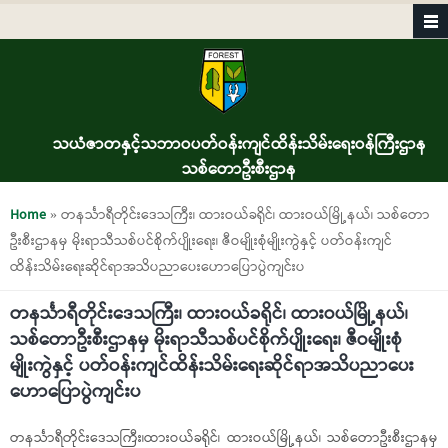
Skip to main content
သယံဇာတနှင့်သဘာဝပတ်ဝန်းကျင်ထိန်းသိမ်းရေးဝန်ကြီးဌာန
သစ်တောဦးစီးဌာန
You are here
Home
» တနင်္သာရီတိုင်းဒေသကြီး၊ ထားဝယ်ခရိုင်၊ ထားဝယ်မြို့နယ်၊ သစ်တော
ဦးစီးဌာနမှ မိုးရာသီသစ်ပင်စိုက်ပျိုးရေး၊ ဇီဝမျိုးစုံမျိုးကွဲနှင့် ပတ်ဝန်းကျင်
ထိန်းသိမ်းရေးဆိုင်ရာအသိပညာပေးဟောပြောပွဲကျင်းပ
တနင်္သာရီတိုင်းဒေသကြီး၊ ထားဝယ်ခရိုင်၊ ထားဝယ်မြို့နယ်၊
သစ်တောဦးစီးဌာနမှ မိုးရာသီသစ်ပင်စိုက်ပျိုးရေး၊ ဇီဝမျိုးစုံ
မျိုးကွဲနှင့် ပတ်ဝန်းကျင်ထိန်းသိမ်းရေးဆိုင်ရာအသိပညာပေး
ဟောပြောပွဲကျင်းပ
တနင်္သာရီတိုင်းဒေသကြီး၊ထားဝယ်ခရိုင်၊ ထားဝယ်မြို့နယ်၊ သစ်တောဦးစီးဌာနမှ