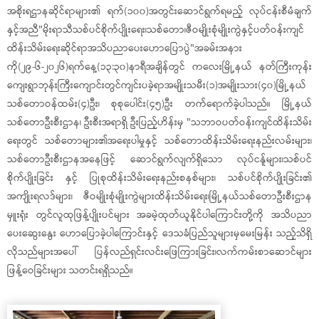
အစိုးရဌာနဆိုင်ရာများ၏ ရက်(၁၀၀)အတွင်းဆောင်ရွက်ရမည့် လုပ်ငန်းစီမံချက်
နှင့်အညီ"မိုးရာသီသစ်ပင်စိုက်ပျိုးရေး၊သစ်တော၊ဇီဝမျိုးစုံမျိုးကွဲနှင့်ပတ်ဝန်းကျင်
ထိန်းသိမ်းရေးဆိုင်ရာအသိပညာပေးဟောပြောပွဲ"အခမ်းအနား
ကို(၂၉-၆-၂၀၂၆)ရက်နေ့(၁၃:၃၀)နာရီအချိန်တွင် ကလေးမြို့နယ် နတ်ကြီးကုန်း
ကျေးရွာဘုန်းကြီးကျောင်းတွင်ကျင်းပခဲ့ရာအမျိုးသမီး(၁)အမျိုးသား(၄၀)မြို့နယ်
သစ်တောဝန်ထမ်း(၄)ဦး၊ စုစုပေါင်း(၄၅)ဦး တက်‌ရောက်ခဲ့ပါသည်။ မြို့နယ်
သစ်တောဦးစီးဌာန၊ ဦးစီးအရာရှိ ဦးပြည့်ဟိန်းမှ "သဘာဝပတ်ဝန်းကျင်ထိန်းသိမ်း
ရေးတွင် သစ်တောများ၏အရေးပါမှုနှင့် သစ်တောထိန်းသိမ်းရေးနည်းလမ်းများ၊
သစ်တောဦးစီးဌာနအနေဖြင့် ဆောင်ရွက်လျက်ရှိသော လုပ်ငန်ူများ၊သစ်ပင်
စိုက်ပျိုးခြင်း နှင့် ပြုစုထိန်းသိမ်းရေးနည်းစနစ်များ၊ သစ်ပင်စိုက်ပျိုးခြင်း၏
အကျိုးရလဒ်များ၊ ဇီဝမျိုးစုံမျိုးကွဲများထိန်းသိမ်း‌ရေး၊မြို့နယ်သစ်တောဦးစီးဌာန
မှူးရုံး တွင်လူထုဖြန့်ပျိုးပင်များ အခမဲ့ထုတ်ယူနိုင်ပါကြောင်းတို့ကို အသိပညာ
ပေးဆွေးနွေး ဟောပြောခဲ့ပါကြောင်းနှင့် ဒေသခံပြည်သူများမှမေးမြန်း သည့်သိရှိ
လိုသည်များအပေါ် ပြန်လည်ရှင်းလင်းဖြေကြားခြင်း၊လက်ကမ်းစာဆောင်များ
ဖြန့်ဝေခြင်းများ သတင်းရရှိသည်။