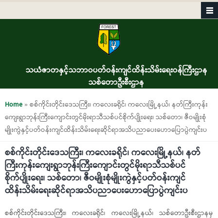
Skip to main content
သယံဇာတနှင့်သဘာဝပတ်ဝန်းကျင်ထိန်းသိမ်းရေးဝန်ကြီးဌာန
သစ်တောဦးစီးဌာန
You are here
Home
» စစ်ကိုင်းတိုင်းဒေသကြီး၊ ကလေးခရိုင်၊ ကလေးမြို့နယ်၊ နတ်ကြီးကုန်း
ကျေးရွာဘုန်းကြီးကျောင်းတွင်မိုးရာသီသစ်ပင်စိုက်ပျိုးရေး၊ သစ်တော၊ ဇီဝမျိုးစုံ
မျိုးကွဲနှင့်ပတ်ဝန်းကျင်ထိန်းသိမ်းရေးဆိုင်ရာအသိပညာပေးဟောပြောပွဲကျင်းပ
စစ်ကိုင်းတိုင်းဒေသကြီး၊ ကလေးခရိုင်၊ ကလေးမြို့နယ်၊ နတ်
ကြီးကုန်းကျေးရွာဘုန်းကြီးကျောင်းတွင်မိုးရာသီသစ်ပင်
စိုက်ပျိုးရေး၊ သစ်တော၊ ဇီဝမျိုးစုံမျိုးကွဲနှင့်ပတ်ဝန်းကျင်
ထိန်းသိမ်းရေးဆိုင်ရာအသိပညာပေးဟောပြောပွဲကျင်းပ
စစ်ကိုင်းတိုင်းဒေသကြီး၊ ကလေးခရိုင်၊ ကလေးမြို့နယ်၊ သစ်တောဦးစီးဌာနမှ