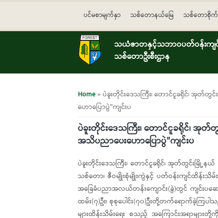
Skip to main content
ပင်မစာမျက်နှာ
သစ်တောနယ်မြေ
သစ်တောစိုက်
သယံဇာတနှင့်သဘာဝပတ်ဝန်းကျင်ထ
သစ်တောဦးစီးဌာန
You are here
Home
» ပဲခူးတိုင်းဒေသကြီး၊ တောင်ငူခရိုင်၊ အုတ်တွင်
ဟောပြောပွဲ"ကျင်းပ
ပဲခူးတိုင်းဒေသကြီး၊ တောင်ငူခရိုင်၊ အုတ်တွင
အသိပညာပေးဟောပြောပွဲ"ကျင်းပ
ပဲခူးတိုင်းဒေသကြီး၊ တောင်ငူခရိုင်၊ အုတ်တွင်းမြို့
သစ်တော၊ ဇီဝမျိုးစုံမျိုးကွဲနှင့် ပတ်ဝန်းကျင်ထိန်
အခြေခံပညာအလယ်တန်းကျောင်း(ခွဲ)တွင် ကျင်းပဆောင
ထမ်း(၇)ဦး၊ စုစုပေါင်း(၇၀)ဦးတို့တက်ရောက်ခဲ့ကြပါသည
များထိန်းသိမ်းရေး စသည့် အကြောင်းအရာများတို့ကိ