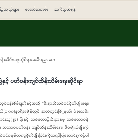
န်ဥယျာဉ်များ
စာအုပ်စာတမ်း
ဆက်သွယ်ရန်
ကျင်ထိန်းသိမ်းရေးဆိုင်ရာအသိပညာပေး
ကွဲနှင့် ပတ်ဝန်းကျင်ထိန်းသိမ်းရေးဆိုင်ရာ
ငန်းစီမံချက်နှင့်အညီ "မိုးရာသီသစ်ပင်စိုက်ပျိုးရေး၊
(၁:၀၀)နာရီအချိန်တွင် အုတ်တွင်းမြို့နယ်၊ ပဲခူးလမ်း
ာင်းသူ(၂၉) ဦးနှင့် သစ်တောဦးစီးဌာနမှ သစ်တောဝန်
ဘာဝပတ်ဝန်း ကျင်ထိန်းသိမ်းရေး၊ ဇီဝမျိုးစုံမျိုးကွဲ
နစ်တကျစိုက်ပျိုးခြင်းကိုသရုပ်ပြဆောင်ရွက်ခဲ့ပါ