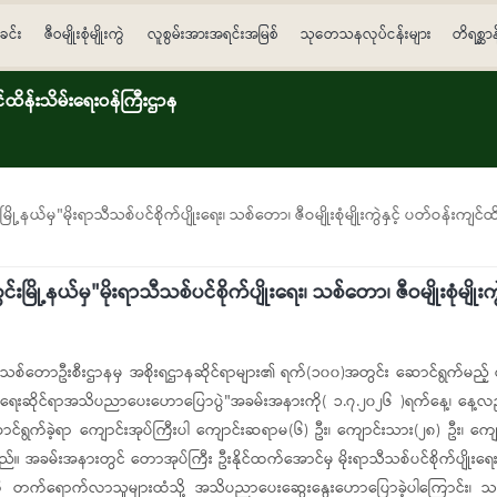
ခင်း
ဇီဝမျိုးစုံမျိုးကွဲ
လူစွမ်းအားအရင်းအမြစ်
သုတေသနလုပ်ငန်းများ
တိရစ္ဆာ
ိန်းသိမ်းရေးဝန်ကြီးဌာန
းမြို့နယ်မှ"မိုးရာသီသစ်ပင်စိုက်ပျိုးရေး၊ သစ်တော၊ ဇီဝမျိုးစုံမျိုးကွဲနှင့် ပတ်ဝန်း
်းမြို့နယ်မှ"မိုးရာသီသစ်ပင်စိုက်ပျိုးရေး၊ သစ်တော၊ ဇီဝမျိုးစုံမျိုး
နယ် သစ်တောဦးစီးဌာနမှ အစိုးရဌာနဆိုင်ရာများ၏ ရက်(၁၀၀)အတွင်း ဆောင်ရွက်မည့် လုပ်
းသိမ်းရေးဆိုင်ရာအသိပညာပေးဟောပြောပွဲ"အခမ်းအနားကို( ၁.၇.၂၀၂၆ )ရက်နေ့၊ နေ့လည်
်ရွက်ခဲ့ရာ ကျောင်းအုပ်ကြီးပါ ကျောင်းဆရာမ(၆) ဦး၊ ကျောင်းသား(၂၈) ဦး၊ ကျေ
်။ အခမ်းအနားတွင် တောအုပ်ကြီး ဦးနိုင်ထက်အောင်မှ မိုးရာသီသစ်ပင်စိုက်ပျိုးရေး၊ သ
ု တက်ရောက်လာသူများထံသို့ အသိပညာပေးဆွေးနွေးဟောပြောခဲ့ပါကြောင်း၊ သစ်ပင်စ