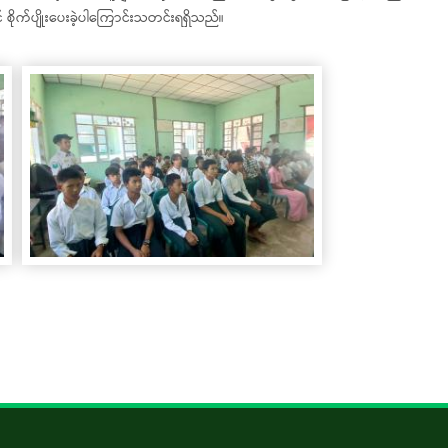
စိုက်ပျိုး​ပေးခဲ့ပါကြောင်းသတင်းရရှိသည်။