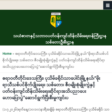
Skip to main content
သယံဇာတနှင့်သဘာဝပတ်ဝန်းကျင်ထိန်းသိမ်းရေးဝန်ကြီးဌာန
သစ်တောဦးစီးဌာန
You are here
Home
» ဧရာဝတီတိုင်းဒေသကြီး၊ ပုသိမ်ခရိုင်၊သာပေါင်းမြို့နယ်၊"မိုးရာသီသစ်ပင်
စိုက်ပျိုးရေး၊ သစ်တော၊ ဇီဝမျိုးစုံမျိုးကွဲနှင့် ပတ်ဝန်းကျင်ထိန်းသိမ်းရေးဆိုင်ရာ
အသိပညာပေးဟောပြောပွဲ"ဆောင်ရွက်ပြီးစီးမှုကျင်းပ
ဧရာဝတီတိုင်းဒေသကြီး၊ ပုသိမ်ခရိုင်၊သာပေါင်းမြို့နယ်၊"မိုး
ရာသီသစ်ပင်စိုက်ပျိုးရေး၊ သစ်တော၊ ဇီဝမျိုးစုံမျိုးကွဲနှင့်
ပတ်ဝန်းကျင်ထိန်းသိမ်းရေးဆိုင်ရာအသိပညာပေး
ဟောပြောပွဲ"ဆောင်ရွက်ပြီးစီးမှုကျင်းပ
(၁.၇.၂၀၂၆)ရက်နေ့၊(၁၀:ဝ၀)နာရီအချိန်၊ ဧရာဝတီတိုင်းဒေသကြီး၊ ပုသိမ်ခရိုင်၊ သာ