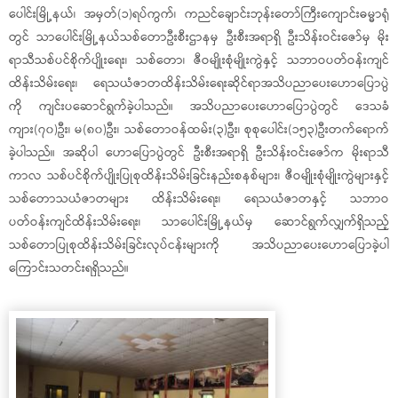
ပေါင်းမြို့နယ်၊ အမှတ်(၁)ရပ်ကွက်၊ ကညင်ချောင်းဘုန်းတော်ကြီးကျောင်းဓမ္မာရုံ
တွင် သာပေါင်းမြို့နယ်သစ်တောဦးစီးဌာနမှ ဦးစီးအရာရှိ ဦးသိန်းဝင်းဇော်မှ မိုး
ရာသီသစ်ပင်စိုက်ပျိုးရေး၊ သစ်တော၊ ဇီဝမျိုးစုံမျိုးကွဲနှင့် သဘာဝပတ်ဝန်းကျင်
ထိန်းသိမ်းရေး၊ ရေသယံဇာတထိန်းသိမ်းရေးဆိုင်ရာအသိပညာပေးဟောပြောပွဲ
ကို ကျင်းပဆောင်ရွက်ခဲ့ပါသည်။ အသိပညာပေးဟောပြောပွဲတွင် ဒေသခံ
ကျား(၇၀)ဦး၊ မ(၈၀)ဦး၊ သစ်တောဝန်ထမ်း(၃)ဦး၊ စုစုပေါင်း(၁၅၃)ဦးတက်ရောက်
ခဲ့ပါသည်။ အဆိုပါ ဟောပြောပွဲတွင် ဦးစီးအရာရှိ ဦးသိန်းဝင်းဇော်က မိုးရာသီ
ကာလ သစ်ပင်စိုက်ပျိုးပြုစုထိန်းသိမ်းခြင်းနည်းစနစ်များ၊ ဇီဝမျိုးစုံမျိုးကွဲများနှင့်
သစ်တောသယံဇာတများ ထိန်းသိမ်းရေး၊ ရေသယံဇာတနှင့် သဘာဝ
ပတ်ဝန်းကျင်ထိန်းသိမ်းရေး၊ သာပေါင်းမြို့နယ်မှ ဆောင်ရွက်လျှက်ရှိသည့်
သစ်တောပြုစုထိန်းသိမ်းခြင်းလုပ်ငန်းများကို အသိပညာပေးဟောပြောခဲ့ပါ
ကြောင်းသတင်းရရှိသည်။