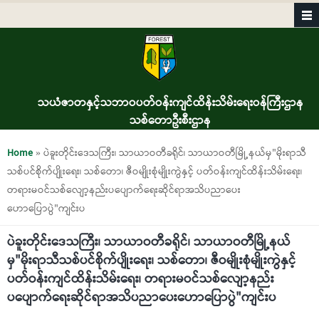
Skip to main content
သယံဇာတနှင့်သဘာဝပတ်ဝန်းကျင်ထိန်းသိမ်းရေးဝန်ကြီးဌာန
သစ်တောဦးစီးဌာန
You are here
Home
» ‎ပဲခူးတိုင်းဒေသကြီး၊ သာယာဝတီခရိုင်၊ သာယာဝတီမြို့နယ်မှ"မိုးရာသီ
သစ်ပင်စိုက်ပျိုးရေး၊ သစ်တော၊ ဇီဝမျိုးစုံမျိုးကွဲနှင့် ပတ်ဝန်းကျင်ထိန်းသိမ်းရေး၊
တရားမဝင်သစ်လျော့နည်းပပျောက်ရေးဆိုင်ရာအသိပညာပေး
ဟောပြောပွဲ"ကျင်းပ
‎ပဲခူးတိုင်းဒေသကြီး၊ သာယာဝတီခရိုင်၊ သာယာဝတီမြို့နယ်
မှ"မိုးရာသီသစ်ပင်စိုက်ပျိုးရေး၊ သစ်တော၊ ဇီဝမျိုးစုံမျိုးကွဲနှင့်
ပတ်ဝန်းကျင်ထိန်းသိမ်းရေး၊ တရားမဝင်သစ်လျော့နည်း
ပပျောက်ရေးဆိုင်ရာအသိပညာပေးဟောပြောပွဲ"ကျင်းပ