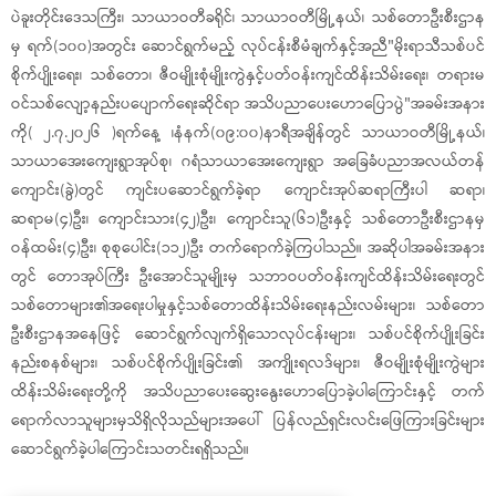
ပဲခူးတိုင်းဒေသကြီး၊ သာယာဝတီခရိုင်၊ သာယာဝတီမြို့နယ်၊ သစ်တောဦးစီးဌာန
မှ ရက်(၁၀၀)အတွင်း ဆောင်ရွက်မည့် လုပ်ငန်းစီမံချက်နှင့်အညီ"မိုးရာသီသစ်ပင်
စိုက်ပျိုးရေး၊ သစ်တော၊ ဇီဝမျိုးစုံမျိုးကွဲနှင့်ပတ်ဝန်းကျင်ထိန်းသိမ်းရေး၊ တရားမ
ဝင်သစ်လျော့နည်းပပျောက်ရေးဆိုင်ရာ အသိပညာပေးဟောပြောပွဲ"အခမ်းအနား
ကို( ၂.၇.၂၀၂၆ )ရက်နေ့ ၊နံနက်(၀၉:၀၀)နာရီအချိန်တွင် သာယာဝတီမြို့နယ်၊
သာယာ​အေးကျေးရွာအုပ်စု၊ ဂရံသာယာ​အေးကျေးရွာ ​အ​ခြေခံပညာအလယ်တန်
ကျောင်း(ခွဲ)တွင် ကျင်းပဆောင်ရွက်ခဲ့ရာ ​​ကျောင်းအုပ်ဆရာကြီးပါ ဆရာ၊
ဆရာမ(၄)ဦး၊ ​ကျောင်းသား(၄၂)ဦး၊ ​ကျောင်းသူ(၆၁)ဦးနှင့် သစ်တောဦးစီးဌာနမှ
ဝန်ထမ်း(၄)ဦး၊ စုစုပေါင်း(၁၁၂)ဦး တက်ရောက်ခဲ့ကြပါသည်။ ‎အဆိုပါအခမ်းအနား
တွင် တောအုပ်ကြီး ဦး​အောင်သူမျိုးမှ သဘာဝပတ်ဝန်းကျင်ထိန်းသိမ်းရေးတွင်
သစ်တောများ၏အရေးပါမှုနှင့်သစ်တောထိန်းသိမ်းရေးနည်းလမ်းများ၊ သစ်တော
ဦးစီးဌာနအနေဖြင့် ဆောင်ရွက်လျက်ရှိသောလုပ်ငန်းများ၊ သစ်ပင်စိုက်ပျိုးခြင်း
နည်းစနစ်များ၊ သစ်ပင်စိုက်ပျိုးခြင်း၏ အကျိုးရလဒ်များ၊ ဇီဝမျိုးစုံမျိုးကွဲများ
ထိန်းသိမ်းရေးတို့ကို အသိပညာပေးဆွေးနွေးဟောပြောခဲ့ပါကြောင်းနှင့် တက်
ရောက်လာသူများမှသိရှိလိုသည်များအပေါ် ပြန်လည်ရှင်းလင်းဖြေကြားခြင်းများ
ဆောင်ရွက်ခဲ့ပါကြောင်းသတင်းရရှိသည်။