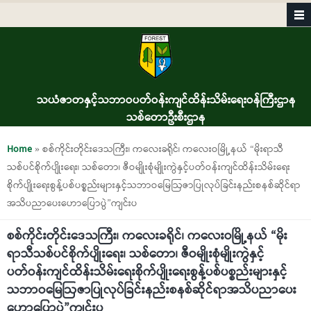
Skip to main content
သယံဇာတနှင့်သဘာဝပတ်ဝန်းကျင်ထိန်းသိမ်းရေးဝန်ကြီးဌာန
သစ်တောဦးစီးဌာန
You are here
Home
» စစ်ကိုင်းတိုင်းဒေသကြီး၊ ကလေးခရိုင်၊ ကလေးဝမြို့နယ် “မိုးရာသီ
သစ်ပင်စိုက်ပျိုးရေး၊ သစ်တော၊ ဇီဝမျိုးစုံမျိုးကွဲနှင့်ပတ်ဝန်းကျင်ထိန်းသိမ်းရေး
စိုက်ပျိုးရေးစွန့်ပစ်ပစ္စည်းများနှင့်သဘာဝမြေဩဇာပြုလုပ်ခြင်းနည်းစနစ်ဆိုင်ရာ
အသိပညာပေးဟောပြောပွဲ”ကျင်းပ
စစ်ကိုင်းတိုင်းဒေသကြီး၊ ကလေးခရိုင်၊ ကလေးဝမြို့နယ် “မိုး
ရာသီသစ်ပင်စိုက်ပျိုးရေး၊ သစ်တော၊ ဇီဝမျိုးစုံမျိုးကွဲနှင့်
ပတ်ဝန်းကျင်ထိန်းသိမ်းရေးစိုက်ပျိုးရေးစွန့်ပစ်ပစ္စည်းများနှင့်
သဘာဝမြေဩဇာပြုလုပ်ခြင်းနည်းစနစ်ဆိုင်ရာအသိပညာပေး
ဟောပြောပွဲ”ကျင်းပ