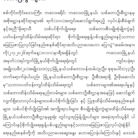
စစ်ကိုင်းတိုင်းဒေသကြီး၊ ကလေးခရိုင်၊ ကလေးဝမြို့နယ်၊ သစ်တောဦးစီးဌာနမှ
အစိုးရဌာနဆိုင်ရာများ၏ ရက်(၁၀၀)အတွင်းဆောင်ရွက်ရမည့် လုပ်ငန်းစီမံချက်
နှင့်အညီ"မိုးရာသီ သစ်ပင်စိုက်ပျိုးရေး၊ သစ်တော၊ဇီဝမျိုးစုံမျိုးကွဲနှင့်
ပတ်ဝန်းကျင်ထိန်းသိမ်းရေးဆိုင်ရာ၊ စိုက်ပျိုးရေးစွန့်ပစ်ပစ္စည်းများနှင့်သဘာဝ
မြေဩဇာပြုလုပ်ခြင်းနည်းစနစ်ဆိုင်ရာအသိပညာပေးဟော ပြောပွဲ"အခမ်းအနား
ကို(၂-၇-၂၀၂၆)ရက်နေ့(၁၀:၀၀)နာရီအချိန်တွင် ကလေးဝမြို့နယ်
အမှတ်(၁)ရပ်ကွက်မြို့နယ်စိုက်ပျိုးရေးရုံးတွင် ကျင်းပခဲ့ရာ
အမျိုးသမီး(၂၀)အမျိုးသား(၄၄)မြို့နယ်သစ်တောဝန်ထမ်း(၉)ဦး၊ စုစုပေါင်း(၇၃)ဦး
တက်‌ရောက်ခဲ့ပါသည်။ မြို့နယ်သစ်တောဦးစီးဌာန၊ ဦးစီးအရာရှိ ဦးဖိုးဆောင်း
မှ"သဘာဝပတ်ဝန်းကျင်ထိန်းသိမ်းရေးတွင် သစ်တောများ၏အရေးပါမှုနှင့်
သစ်တောထိန်းသိမ်းရေးနည်းလမ်းများ၊ သစ်တောဦးစီးဌာနအနေဖြင့် ဆောင်ရွက်
လျက်ရှိသောလုပ်ငန်းများ၊သစ်ပင်စိုက်ပျိုးခြင်း နှင့် ပြုစုထိန်းသိမ်းရေးနည်းစနစ်
များ၊ သစ်ပင်စိုက်ပျိုးခြင်း၏ အကျိုးရလဒ်များ၊ ဇီဝမျိုးစုံမျိုးကွဲများထိန်းသိမ်း‌ရေး၊
မြို့နယ်သစ်တောဦးစီးဌာနမှူးရုံး တွင်လူထုဖြန့်ပျိုးပင်များ အခမဲ့ထုတ်ယူနိုင် ပါ
ကြောင်းနှင့်စိုက်ပျိုးရေးစွန့်ပစ်ပစ္စည်းများနှင့်သဘာဝမြေဩဇာပြုလုပ်သုံးစွဲနိုင်
ရေးနည်းစနစ်တို့ကို အသိပညာပေးဆွေးနွေး ဟောပြောခဲ့ပါကြောင်းနှင့် ဒေသခံ