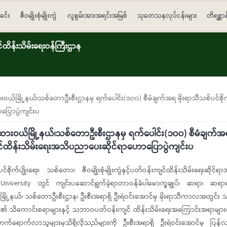
ခင်း
ဇီဝမျိုးစုံမျိုးကွဲ
လူစွမ်းအားအရင်းအမြစ်
သုတေသနလုပ်ငန်းများ
တိရစ္ဆာ
ိန်းသိမ်းရေးဝန်ကြီးဌာန
ယ်မြို့နယ်၊သစ်တောဦးစီးဌာနမှ ရက်ပေါင်း(၁၀၀) စီမံချက်အရ မိုးရာသီသစ်ပင်စိုက်ပျိုး
ြောပွဲကျင်းပ
 ထားဝယ်မြို့နယ်၊သစ်တောဦးစီးဌာနမှ ရက်ပေါင်း(၁၀၀) စီမံချက်အရ 
န်းကျင်ထိန်းသိမ်းရေးအသိပညာပေးဆိုင်ရာဟောပြောပွဲကျင်းပ
စိုက်ပျိုးရေး၊ သစ်တော၊ ဇီဝမျိုးစုံမျိုးကွဲနှင့်ပတ်ဝန်းကျင်ထိန်းသိမ်းရေးဆို
iversity တွင် ကျင်းပဆောင်ရွက်ခဲ့ရာတာဝန်ခံပါမောက္ခချုပ်၊ ဆရာ၊ ဆရာမ၊
ို့နယ်၊ သစ်တောဦးစီးဌာန၊ ဦးစီးအရာရှိ ဦးရဲဝင်းအောင်မှ မိုးရာသီကာလအတွင်း သ
ုးကွဲများ၏ သိကောင်းစရာများနှင့် သဘာဝပတ်ဝန်းကျင် ထိန်းသိမ်းရေးအကြောင်းအရ
ာက်လာသူများမှသိရှိလိုသည်များကို ဦးစီးအရာရှိ ဦးရဲဝင်းအောင်မှ ပြန်လ