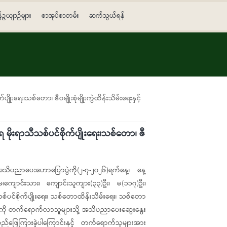
န်ဥယျာဉ်များ
စာအုပ်စာတမ်း
ဆက်သွယ်ရန်
ရေး၊သစ်တော၊ ဇီဝမျိုးစုံမျိုးကွဲထိန်းသိမ်းရေးနှင့်
မိုးရာသီသစ်ပင်စိုက်ပျိုးရေး၊သစ်တော၊ ဇီ
င်ရာအသိပညာပေးဟောပြောပွဲကို(၂-၇-၂၀၂၆)ရက်နေ့၊ နေ့
ကျောင်းသား၊ ကျောင်းသူကျား(၃၃)ဦး၊ မ(၁၁၇)ဦး၊
စ်ပင်စိုက်ပျိုးရေး၊ သစ်တောထိန်းသိမ်းရေး၊ သစ်တော
ာများကို တက်ရောက်လာသူများသို့ အသိပညာပေးဆွေးနွေး
ည်ဖြေကြားခဲ့ပါကြောင်းနှင့် တက်ရောက်သူများအား