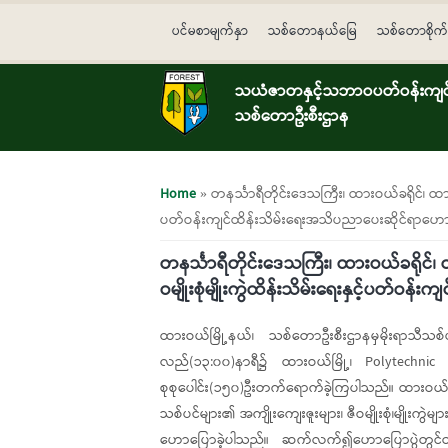
Skip to main content
ပင်မစာမျက်နှာ
သစ်တောနယ်မြေ
သစ်တောစိုက်
သယံဇာတနှင့်သဘာဝပတ်ဝန်းကျင်ထ
သစ်တောဦးစီးဌာန
You are here
Home
» တနင်္သာရီတိုင်းဒေသကြီး၊ ထားဝယ်ခရိုင်၊ ထားဝ
ပတ်ဝန်းကျင်ထိန်းသိမ်းရေးအသိပညာပေးဆိုင်ရာဟောပ
တနင်္သာရီတိုင်းဒေသကြီး၊ ထားဝယ်ခရိုင်၊
ဝမျိုးစုံမျိုးကွဲထိန်းသိမ်းရေးနှင့်ပတ်ဝ
ထားဝယ်မြို့နယ်၊ သစ်တောဦးစီးဌာနမှမိုးရာသီသစ်ပင်
လည်(၁၃:၀၀)နာရီ၌ ထားဝယ်မြို့၊ Polytechnic Un
စုစုပေါင်း(၁၅၀)ဦးတက်ရောက်ခဲ့ကြပါသည်။ ထားဝယ်မြ
သစ်ပင်များ၏ အကျိုးကျေးဇူးများ၊ ဇီဝမျိုးစုံ၊မျိ
ဟောပြောခဲ့ပါသည်။ ဆက်လက်၍ဟောပြောပွဲတွင်တက်ရေ