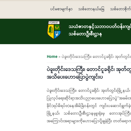
Skip to main content
ပင်မစာမျက်နှာ
သစ်တောနယ်မြေ
သစ်တောစိုက်
သယံဇာတနှင့်သဘာဝပတ်ဝန်းကျင်ထ
သစ်တောဦးစီးဌာန
You are here
Home
» ပဲခူးတိုင်းဒေသကြီး၊ တောင်ငူခရိုင်၊ အုတ်တွ
ပဲခူးတိုင်းဒေသကြီး၊ တောင်ငူခရိုင်၊ အုတ်တ
အသိပေးဟောပြောပွဲကျင်းပ
ပဲခူးတိုင်းဒေသကြီး၊ တောင်ငူခရိုင်၊ အုတ်တွင်းမြို့န
ပြုလုပ်ရေးဆိုင်ရာအသိပညာပေးဟောပြောပွဲ'’အခမ်း
ခိုင်(ရပ်မိရပ်ဖ)နေအိမ်ခြံဝန်းတွင် ကျင်းပဆောင်ရ
မြို့နယ်၊ သစ်တောဦးစီးဌာနမှူးရုံးမှ တောအုပ်ကြီး 
အကြောင်းအရာများကိုဟောပြောပို့ချခဲ့ပြီး တတ်ရောက