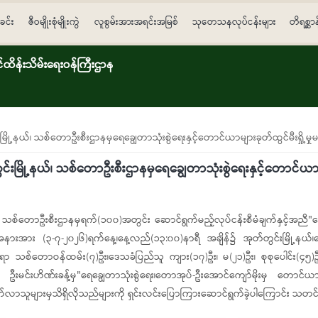
ခင်း
ဇီဝမျိုးစုံမျိုးကွဲ
လူစွမ်းအားအရင်းအမြစ်
သုတေသနလုပ်ငန်းများ
တိရစ္ဆာ
ိန်းသိမ်းရေးဝန်ကြီးဌာန
င်းမြို့နယ်၊ သစ်တောဦးစီးဌာနမှရေချွေတာသုံးစွဲရေးနှင့်တောင်ယာများခုတ်ထွင်မီးရှို
ွင်းမြို့နယ်၊ သစ်တောဦးစီးဌာနမှရေချွေတာသုံးစွဲရေးနှင့်တောင်ယာမျာ
ယ်၊ သစ်တောဦးစီးဌာနမှရက်(၁၀၀)အတွင်း ဆောင်ရွက်မည့်လုပ်ငန်းစီမံချက်နှင့်အညီ"ရေချ
အနားအား (၃-၇-၂၀၂၆)ရက်နေ့၊နေ့လည်(၁၃:၀၀)နာရီ အချိန်၌ အုတ်တွင်းမြို့နယ်၊
ွက်ခဲ့ရာ သစ်တောဝန်ထမ်း(၇)ဦး၊ဒေသခံပြည်သူ ကျား(၁၇)ဦး၊ မ(၂၁)ဦး၊ စုစုပေါင်း
ဦးမင်းဟိဏ်းခန့်မှ"ရေချွေတာသုံးစွဲရေး၊တောအုပ်-ဦးအောင်ကျော်မိုးမှ တောင်ယာမျ
်လာသူများမှသိရှိလိုသည်များကို ရှင်းလင်းပြောကြားဆောင်ရွက်ခဲ့ပါကြောင်း သတင်