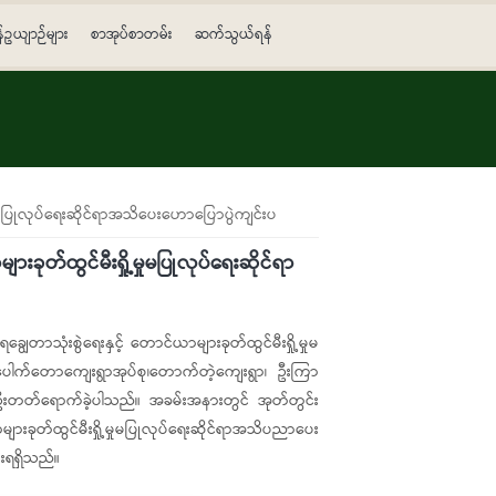
န်ဥယျာဉ်များ
စာအုပ်စာတမ်း
ဆက်သွယ်ရန်
့မှုမပြုလုပ်ရေးဆိုင်ရာအသိပေးဟောပြောပွဲကျင်းပ
းခုတ်ထွင်မီးရှို့မှုမပြုလုပ်ရေးဆိုင်ရာ
ွေတာသုံးစွဲရေးနှင့် တောင်ယာများခုတ်ထွင်မီးရှို့မှုမ
ပေါက်တောကျေးရွာအုပ်စု၊တောက်တဲ့ကျေးရွာ၊ ဦးကြာ
(၄၅)ဦးတတ်ရောက်ခဲ့ပါသည်။ အခမ်းအနားတွင် အုတ်တွင်း
ားခုတ်ထွင်မီးရှို့မှုမပြုလုပ်ရေးဆိုင်ရာအသိပညာပေး
းရရှိသည်။