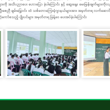
ားကို အသိပညာပေး ဟောပြော ခဲ့ပါကြောင်း နှင့် ဆွေးနွေး မေးမြန်းချက်များကိုလ
ဇေညီ ချမ်းမြေ့ဝင်း ထံ သစ်တောကြေးမုံဂျာနယ်များအား အမှတ်တရ လက်ဆောင် 
၊ ကံ့ကော်စသည့် ပျိုးပင်များ အမှတ်တရ ဖြန့်ဝေ ပေးအပ်ခဲ့ပါကြောင်း