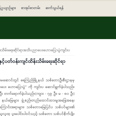
န်ဥယျာဉ်များ
စာအုပ်စာတမ်း
ဆက်သွယ်ရန်
ျင်ထိန်းသိမ်းရေးဆိုင်ရာအသိပညာပေးဟောပြောပွဲကျင်းပ
ဲနှင့်ပတ်ဝန်းကျင်ထိန်းသိမ်းရေးဆိုင်ရာ
 ခန်းမဆောင်တွင် ရေကြည်မြို့နယ် သစ်တောဦးစီးဌာနမှ
အသိပညာပေး ဟောပြောပွဲ* ကို ကျင်းပ ဆောင်ရွက်ခဲ့ပါသည်။
 တက်ရောက်ခဲ့ပါသည်။(ကျား - ၇၉ ဦး၊ မ - ၈၀ ဦး)
းရေး နယ်မြေများ ဖွဲ့စည်းတည်ထောင်ထားမှုအခြေအနေ၊
ာ အကြောင်းအရာများ၊ သစ်တောမြေပြင်ပ သစ်ပင်များ၏
သူလူထု ပူးပေါင်းပါဝင်သည့် သစ်တော သစ်ပင်စိုက်ပျိုး