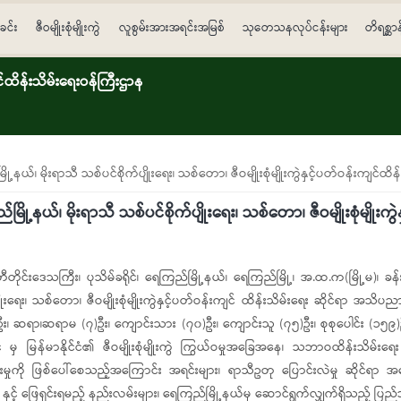
ခင်း
ဇီဝမျိုးစုံမျိုးကွဲ
လူစွမ်းအားအရင်းအမြစ်
သုတေသနလုပ်ငန်းများ
တိရစ္ဆာ
ိန်းသိမ်းရေးဝန်ကြီးဌာန
ို့နယ်၊ မိုးရာသီ သစ်ပင်စိုက်ပျိုးရေး၊ သစ်တော၊ ဇီဝမျိုးစုံမျိုးကွဲနှင့်ပတ်ဝန်းက
ို့နယ်၊ မိုးရာသီ သစ်ပင်စိုက်ပျိုးရေး၊ သစ်တော၊ ဇီဝမျိုးစုံမျိုးကွ
ီတိုင်းဒေသကြီး၊ ပုသိမ်ခရိုင်၊ ရေကြည်မြို့နယ်၊ ရေကြည်မြို့၊ အ.ထ.က(မြို့မ)၊
်ပျိုးရေး၊ သစ်တော၊ ဇီဝမျိုးစုံမျိုးကွဲနှင့်ပတ်ဝန်းကျင် ထိန်းသိမ်းရေး ဆိုင်ရာ 
ရာ၊ဆရာမ (၇)ဦး၊ ကျောင်းသား (၇၀)ဦး၊ ကျောင်းသူ (၇၅)ဦး၊ စုစုပေါင်း (၁၅၉)ဦး
် မှ မြန်မာနိုင်ငံ၏ ဇီဝမျိုးစုံမျိုးကွဲ ကြွယ်ဝမှုအခြေအနေ၊ သဘာဝထိန်းသိမ်
းမှုကို ဖြစ်ပေါ်စေသည့်အကြောင်း အရင်းများ၊ ရာသီဥတု ပြောင်းလဲမှု ဆိုင်ရ
ှင့် ဖြေရှင်းရမည့် နည်းလမ်းများ၊ ရေကြည်မြို့နယ်မှ ဆောင်ရွက်လျှက်ရှိသည့် ပြည်