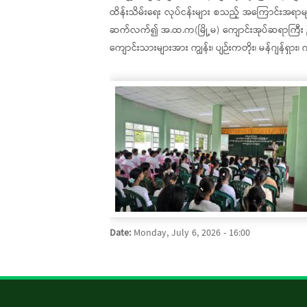
ထိန်းသိမ်းရေး လုပ်ငန်းများ စသည့် အကြောင်းအရာမျ
ဆက်လက်၍ အ.ထ.က(မြို့မ) ကျောင်းအုပ်ဆရာကြီး ဦး
ကျောင်းသားများအား ကျွန်း၊ ပျဉ်းကတိုး၊ မန်ဂျန်ရှား
Date:
Monday, July 6, 2026 - 16:00