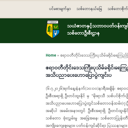
Skip to main content
ပင်မစာမျက်နှာ
သစ်တောနယ်မြေ
သစ်တောစိုက်
သယံဇာတနှင့်သဘာဝပတ်ဝန်းကျင်ထ
သစ်တောဦးစီးဌာန
You are here
Home
» ဧရာဝတီတိုင်းဒေသကြီး၊ပုသိမ်ခရိုင်၊ရေကြည်မြ
ဧရာဝတီတိုင်းဒေသကြီး၊ပုသိမ်ခရိုင်၊ရေကြည်မြ
အသိပညာပေးဟောပြောပွဲကျင်းပ
(၆.၇.၂၀၂၆)ရက်နေ့၊နံနက်(၁၀:၀၀)နာရီအချိန်၊ ဧရာဝတ
ဦးစီးအရာရှိ ဦးတင်ထူးနိုင် မှ *မိုးရာသီ သစ်ပင်စိုက
အသိပညာပေးဟောပြောပွဲတွင်သစ်တောဝန်ထမ်း(၇)ဦး၊ ဆ
အဆိုပါ အခမ်းအနားတွင် ဦးစီးအရာရှိ ဦးတင်ထူးနိုင
သစ်တော ဖုံးလွှမ်းမှု အခြေအနေ၊ သစ်တောပြုန်းတီ
အကျိုးကျေးဇူးများ၊ ပတ်ဝန်ကျင်ဆိုင်ရာ ပြဿနာများ န