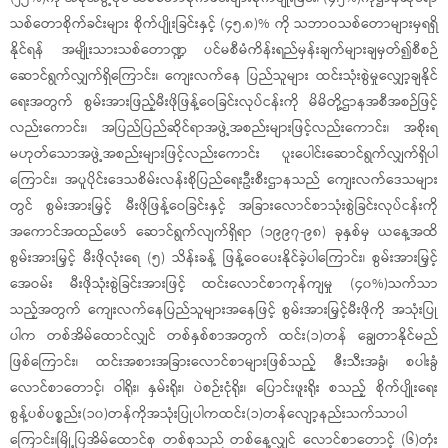
သစ်တောစိုက်ခင်းများ စိုက်ပျိုးခြင်းနှင့် (၄၅.၈)% ကို သဘာဝသစ်တောများမှရရှိ
နိုင်ရန် အမျိုးသားသစ်တောဏ္ဍ ပင်မစီမံကိန်းရည်မှန်းချက်များချမှတ်၍စီစဉ်
ဆောင်ရွက်လျှက်ရှိကြောင်း၊ ကျေးလက်နေ ပြည်သူများ ထင်းသုံးစွဲမှုလျှော့ချနိုင်
ရေးအတွက် စွမ်းအားဖြည့်မီးဖိုဖြန့်ဝေခြင်းလုပ်ငန်းကို မိမိတို့ဌာနအစီအစဉ်ဖြင့်
လည်းကောင်း၊ အပြည်ပြည်ဆိုင်ရာအဖွဲ့အစည်းများဖြင့်လည်းကောင်း၊ အစိုးရ
မဟုတ်သောအဖွဲ့အစည်းများဖြင့်လည်းကောင်း ပူးပေါင်းဆောင်ရွက်လျှက်ရှိပါ
ကြောင်း၊ အပူပိုင်းဒေသစိမ်းလန်းစိုပြည်ရေးဦးစီးဌာနသည် ကျေးလက်ဒေသများ
တွင် စွမ်းအားမြှင့် မီးဖိုဖြန့်ဝေခြင်းနှင့် အခြားလောင်စာသုံးစွဲခြင်းလုပ်ငန်းကို
အကောင်အထည်ဖော် ဆောင်ရွက်လျက်ရှိရာ (၁၉၉၇-၉၈) ခုနှစ်မှ ယနေ့အထိ
စွမ်းအားမြှင့် မီးဖိုလုံးရေ (၅) သိန်းခန့် ဖြန့်ဝေပေးနိုင်ခဲ့ပါကြောင်း၊ စွမ်းအားမြှင့်
အေဝမ်း မီးဖိုသုံးစွဲခြင်းအားဖြင့် ထင်းလောင်စာကုန်ကျမှု (၄၀%)သက်သာ
သည့်အတွက် ကျေးလက်နေပြည်သူများအနေဖြင့် စွမ်းအားမြှင့်မီးဖိုကို အသုံးပြု
ပါက တစ်အိမ်ထောင်လျှင် တစ်နှစ်စာအတွက် ထင်း(၁)တန် ချွေတာနိုင်မည်
ဖြစ်ကြောင်း၊ ထင်းအစားအခြားလောင်စာများဖြစ်သည့် ဇီးသီးအခွံ၊ စပါးခွံ
လောင်စာတောင့်၊ ဝါရိုး၊ နှမ်းရိုး၊ ပဲစဉ်းငုံရိုး၊ ပြောင်းဖူးရိုး စသည့် စိုက်ပျိုးရေး
စွန့်ပစ်ပစ္စည်း(၁၀)တန်ကိုအသုံးပြုပါကထင်း(၁)တန်လျော့နည်းသက်သာပါ
ကြောင်း၊မြို့ပြအိမ်ထောင်စု တစ်စုသည် တစ်နေ့လျှင် လောင်စာတောင့် (၆)တုံး