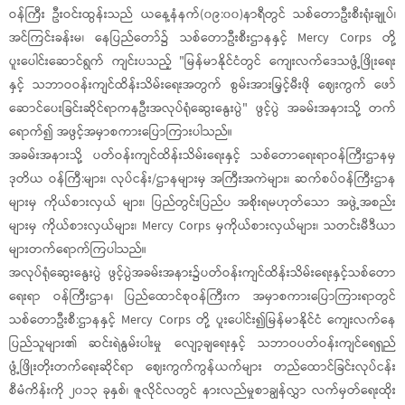
ဝန်ကြီး ဦးဝင်းထွန်းသည် ယနေ့နံနက်(၀၉:၀၀)နာရီတွင် သစ်တောဦးစီးရုံးချုပ်၊
အင်ကြင်းခန်းမ၊ နေပြည်တော်၌ သစ်တောဦးစီးဌာနနှင့် Mercy Corps တို့
ပူးပေါင်းဆောင်ရွက် ကျင်းပသည့် "မြန်မာနိုင်ငံတွင် ကျေးလက်ဒေသဖွံ့ဖြိုးရေး
နှင့် သဘာဝဝန်းကျင်ထိန်းသိမ်းရေးအတွက် စွမ်းအားမြှင့်မီးဖို ဈေးကွက် ဖော်
ဆောင်ပေးခြင်းဆိုင်ရာကနဦးအလုပ်ရုံဆွေးနွေးပွဲ" ဖွင့်ပွဲ အခမ်းအနားသို့ တက်
ရောက်၍ အဖွင့်အမှာစကားပြောကြားပါသည်။
အခမ်းအနားသို့ ပတ်ဝန်းကျင်ထိန်းသိမ်းရေးနှင့် သစ်တောရေးရာဝန်ကြီးဌာနမှ
ဒုတိယ ဝန်ကြီ:များ၊ လုပ်ငန်း/ဌာနများမှ အကြီးအကဲများ၊ ဆက်စပ်ဝန်ကြီးဌာန
များမှ ကိုယ်စားလှယ် များ၊ ပြည်တွင်းပြည်ပ အစိုးရမဟုတ်သော အဖွဲ့အစည်း
များမှ ကိုယ်စားလှယ်များ၊ Mercy Corps မှကိုယ်စားလှယ်များ၊ သတင်းမီဒီယာ
များတက်ရောက်ကြပါသည်။
အလုပ်ရုံဆွေးနွေးပွဲ ဖွင့်ပွဲအခမ်းအနား၌ပတ်ဝန်းကျင်ထိန်းသိမ်းရေးနှင့်သစ်တော
ရေးရာ ဝန်ကြီးဌာန၊ ပြည်ထောင်စုဝန်ကြီးက အမှာစကားပြောကြားရာတွင်
သစ်တောဦးစီ:ဌာနနှင့် Mercy Corps တို့ ပူးပေါင်း၍မြန်မာနိုင်ငံ ကျေးလက်နေ
ပြည်သူများ၏ ဆင်းရဲနွမ်းပါးမှု လျော့ချရေးနှင့် သဘာဝပတ်ဝန်းကျင်ရေရှည်
ဖွံ့ဖြိုးတိုးတက်ရေးဆိုင်ရာ ဈေးကွက်ကွန်ယက်များ တည်ထောင်ခြင်းလုပ်ငန်း
စီမံကိန်းကို ၂၀၁၃ ခုနှစ်၊ ဇူလိုင်လတွင် နားလည်မှုစာချွန်လွှာ လက်မှတ်ရေးထိုး