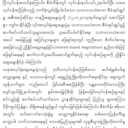
ပြီ:လုပ်ငန်းစတင်ခဲ့ကြောင်း၊ စီမံကိန်းတွင် လုပ်ငန်းနယ်ပယ်(၂)ခုပါဝင်ပြီး ပထမ
လုပ်ငန်းစဉ်ဖြစ်သည့် ဘက်စုံလွှမ်းခြုံပါဝင်သော သဘာဝသယံဇာတ စီမံအုပ်ချုပ်
မှု အစီအစဉ်ဆိုင်ရာ ကနဦးဆွေးနွေးပွဲကို (၁၂.၁၁.၂၀၁၃)ရက်နေ့တွင် အောင်မြင်
စွာ ကျင်းပနိုင်ခဲ့ပြီး ၎င်းအလုပ်ရုံဆွေးနွေးပွဲမှ သဘာ၀သယံဇာတ စီမံအုပ်ချုပ်မှု၌
ဆက်စပ်ပတ်သက်သူများအားလုံး ပူးပေါင်းပါဝင်နိုင်ရေး၊ သဘာဝသယံဇာတ
အပေါ် အခြေပြု၍ အငြင်းပွားမှုများ ဖြေရှင်းရာတွင် တူညီသော စိတ်ဝင်စားမှု
အခြေခံသည့် ညှိနှိုင်းဆွေးနွေးခြင်း(Interest-based Negotiation) နည်းလမ်းဖြင့်
ဖြေရှင်းရေးနှင့် ဆက်လက်ပူးပေါင်းဆောင်ရွက်ရမည့် လုပ်ငန်းစဉ်များကို ညှိနှိုင်း
ဆွေးနွေးနိုင်ခဲ့ ပါကြောင်း၊
ယခုအလုပ်ရုံဆွေးနွေးပွဲသည် ဒုတိယလုပ်ငန်းစဉ်ဖြစ်သော ဆင်းရဲနွမ်းပါးမှု
လျှော့ချရေး နှင့် သဘာဝဝန်းကျင် ရေရှည်ဖွံ့ဖြိုးတိုးတက်ရေးဆိုင်ရာ ဈေးကွက်
ကွန်ယက်များ တည်ထောင် ခြင်းအစီအစဉ်ဖြစ်ပြီး မန္တလေးတိုင်းဒေသကြီး၊
ပျော်ဘွယ်မြို့နယ်အတွင်း စွမ်းအားမြှင့်မီးဖို ဖြန့်ဝေခြင်းလုပ်ငန်းစဉ်များနှင့်
စပ်လျဉ်း၍ ဆက်စပ်ပတ်သက်သော ဌာနဆိုင်ရာများနှင့် ပြည်သူ များအကြား
ပိုမိုကျယ်ပြန့်စွာ သိရှိစေရန်ရည်ရွယ် ကျင်းပခြင်းဖြစ်ပါကြောင်း၊ စီမံကိန်း ဧရိယာ
အတွင်း ထင်းလောင်စာသုံးစွဲမှု လျော့ကျနိုင်စေရေး၊ သစ်တောပြုန်းတီးမှု
လျော့ပါး သက်သာစေရေးနှင့် ဒေသခံပြည်သူများ၏ လူမှုစီးပွားဖွံ့ဖြိုးတိုးတက်မှု