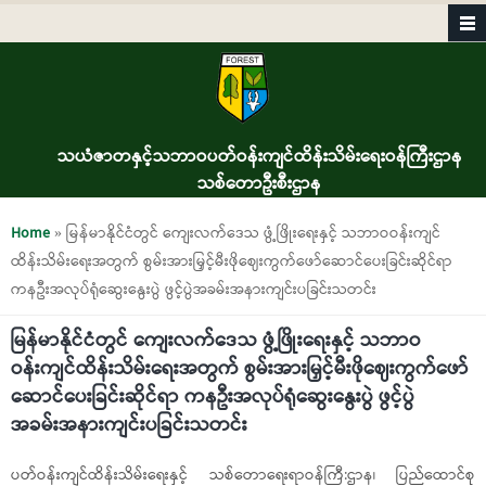
Skip to main content
သယံဇာတနှင့်သဘာဝပတ်ဝန်းကျင်ထိန်းသိမ်းရေးဝန်ကြီးဌာန
သစ်တောဦးစီးဌာန
You are here
Home
» မြန်မာနိုင်ငံတွင် ကျေးလက်ဒေသ ဖွံ့ဖြိုးရေးနှင့် သဘာဝဝန်းကျင်
ထိန်းသိမ်းရေးအတွက် စွမ်းအားမြှင့်မီးဖိုဈေးကွက်ဖော်ဆောင်ပေးခြင်းဆိုင်ရာ
ကနဦးအလုပ်ရုံဆွေးနွေးပွဲ ဖွင့်ပွဲအခမ်းအနားကျင်းပခြင်းသတင်း
မြန်မာနိုင်ငံတွင် ကျေးလက်ဒေသ ဖွံ့ဖြိုးရေးနှင့် သဘာဝ
ဝန်းကျင်ထိန်းသိမ်းရေးအတွက် စွမ်းအားမြှင့်မီးဖိုဈေးကွက်ဖော်
ဆောင်ပေးခြင်းဆိုင်ရာ ကနဦးအလုပ်ရုံဆွေးနွေးပွဲ ဖွင့်ပွဲ
အခမ်းအနားကျင်းပခြင်းသတင်း
ပတ်ဝန်းကျင်ထိန်းသိမ်းရေးနှင့် သစ်တောရေးရာဝန်ကြီ:ဌာန၊ ပြည်ထောင်စု