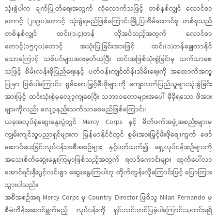
သုံးစွဲပါက ချက်ပြုတ်ရေးအတွက် လုံလောက်သဖြင့် တစ်နှစ်လျှင် လောင်စာ
တောင့် (၂၁၉၀)တောင့် သုံးစွဲရမည်ဖြစ်ကြောင်း၊မြို့ပြအိမ်ထောင်စု တစ်စုသည်
တစ်နှစ်လျှင် ထင်း(၁.၄)တန် လိုအပ်သည့်အတွက် လောင်စာ
တောင့်(၁၅၇၀)တောင့် အသုံးပြုခြင်းအားဖြင့် ထင်း(၁)တန်ချွေတာနိုင်
သောကြောင့် သစ်ပင်များအားခုတ်ယူပြီး ထင်းအဖြစ်သုံးစွဲခြင်းမှ သက်သာစေ
သဖြင့် စိမ်းလန်းစိုပြည်ရေးနှင့် ပတ်ဝန်းကျင်ထိန်းသိမ်းရေးကို အထောက်အကူ
ပြုမှာ ဖြစ်ပါကြောင်း၊ စွမ်းအားမြှင့်မီးဖိုများကို ကျေးလက်ပြည်သူများသုံးစွဲခြင်း
အားဖြင့် ထင်းသုံးစွဲမှုလျော့ကျစေပြီး သဘာဝတောများအပေါ် မှီခိုရသော ဖိအား
များကိုလည်း လျော့နည်းသက်သာစေမည်ဖြစ်ကြောင်း၊
ယခုအလုပ်ရုံဆွေးနွေးပွဲတွင် Mercy Corps နှင့် မိတ်ဖက်အဖွဲ့အစည်းများမှ
ကျွမ်းကျင်သူပညာရှင်များက မြန်မာနိုင်ငံတွင် စွမ်းအားမြှင့်မီးဖိုစျေးကွက် ဖော်
ဆောင်ပေးခြင်းလုပ်ငန်းအစီအစဉ်များ နှင့်ပတ်သက်၍ ရှေ့လုပ်ငန်းစဉ်များကို
အသေးစိတ်ဆွေးနွေးကြမှာဖြစ်သည့်အတွက် ရလဒ်ကောင်းများ ထွက်ပေါ်လာ
အောင်ရင်းနှီးပွင့်လင်းစွာ ဆွေးနွေးကြပါဟု တိုက်တွန်းလိုကြောင်းဖြင့် ပြောကြား
သွားပါသည်။
အစီအစဉ်အရ Mercy Corps မှ Country Director ဖြစ်သူ Nilan Fernando မှ
စီမံကိန်းဆောင်ရွက်မည့် လုပ်ငန်းကို ရှင်းလင်းတင်ပြခဲ့ပါကြောင်းသတင်းရရှိ