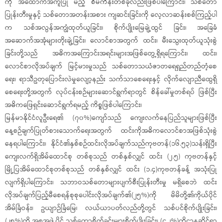
ကို အထောက်အကူပြု မည့် စီမံကိန်းတစ်ခုလည်းဖြစ်ပါကြောင်း၊ သစ်တော
ပြုန်းတီးမှုနှင့် သစ်တောအတန်းအစား ကျဆင်းခြင်းကို လေ့လာဆန်းစစ်ကြည့်ပါ
က သစ်အလွန်အကျွံထုတ်ယူခြင်း၊ စိုက်ပျိုးမြေချဲ့ထွင် ခြင်း၊ အခြေခံ
အဆောက်အအုံများတိုးချဲ့ခြင်း၊ လောင်စာအတွက် ထင်း၊ မီးသွေးထုတ်ယူသုံးစွဲ
ခြင်းတို့သည် အဓိကအကြောင်းအရင်းများအဖြစ်တွေ့ရှိရကြောင်း၊ ထင်း၊
လောင်စာလိုအပ်ချက် မြင့်မားမှုသည် သစ်တောသယံဇာတရေရှည်တည်တံ့စေ
ရေး၊ ရာသီဥတုပြောင်းလဲမှုလျော့နည်း သက်သာစေရေးနှင့် လိုက်လျောညီထွေရှိ
စေရေးတို့အတွက် လုပ်ငန်းစဉ်များဆောင်ရွက်ရာတွင် စိန်ခေါ်မှုတစ်ရပ် ဖြစ်ပြီး
အဓိကဖြေရှင်းဆောင်ရွက်ရမည့် ကိစ္စဖြစ်ပါကြောင်း၊
မြန်မာနိုင်ငံလူဦးရေ၏ (၇၀%)ကျော်သည် ကျေးလက်နေပြည်သူများဖြစ်ပြီး
နေ့စဉ်ချက်ပြုတ်စားသောက်ရေးအတွက် ထင်းကိုအဓိကလောင်စာအဖြစ်သုံးစွဲ
နေရပါကြောင်း၊ နိုင်ငံ၏နှစ်စဉ်ထင်းလိုအပ်ချက်သည်ကုဗတန်(၁၆.၅၃)သန်းရှိပြီး
ကျေးလက်ရှိအိမ်ထောင်စု တစ်စုသည် တစ်နှစ်လျှင် ထင်း (၂.၅) ကုဗတန်နှင့်
မြို့ပြအိမ်ထောင်စုတစ်စုသည် တစ်နှစ်လျှင် ထင်း (၁.၄)ကုဗတန်ခန့် အသုံးပြု
လျက်ရှိပါကြောင်း၊ သဘာဝသစ်တောများပျက်စီးပြုန်းတီးမှု မရှိစေဘဲ ထင်း
လိုအပ်ချက်ပြည့်မီစေရန်စုစုပေါင်းလိုအပ်ချက်၏(၂၅%)ကို မိမိတို့၏ကိုယ်ပိုင်
အိမ်ခြံဝန်း၊ ဥယျာဉ်ခြံမြေ၊ လယ်ယာပတ်လည်တို့တွင် သစ်ပင်စိုက်ပျိုးခြင်း၊
(၂၅%)ကို အစုအဖွဲ့ပိုင် သစ်တောစိုက်ခင်းများစိုက်ပျိုးခြင်း၊ (၄.၂%)ကိုဌာနဆိုင်ရာ