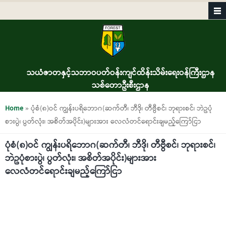
Skip to main content
သယံဇာတနှင့်သဘာဝပတ်ဝန်းကျင်ထိန်းသိမ်းရေးဝန်ကြီးဌာန
သစ်တောဦးစီးဌာန
You are here
Home
» ပုံစံ(၈)ဝင် ကျွန်းပရိဘောဂ(ဆက်တီ၊ ဘီဒို၊ တီဗွီစင်၊ ဘုရားစင်၊ ဘဲဥပုံ
စားပွဲ၊ ပွတ်လုံး၊ အစိတ်အပိုင်း)များအား လေလံတင်ရောင်းချမည့်ကြော်ငြာ
ပုံစံ(၈)ဝင် ကျွန်းပရိဘောဂ(ဆက်တီ၊ ဘီဒို၊ တီဗွီစင်၊ ဘုရားစင်၊
ဘဲဥပုံစားပွဲ၊ ပွတ်လုံး၊ အစိတ်အပိုင်း)များအား
လေလံတင်ရောင်းချမည့်ကြော်ငြာ