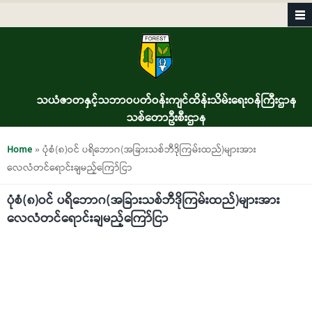
Skip to main content
သယံဇာတနှင့်သဘာဝပတ်ဝန်းကျင်ထိန်းသိမ်းရေးဝန်ကြီးဌာန
သစ်တောဦးစီးဌာန
You are here
Home
» ပုံစံ(၈)ဝင် ပရိဘောဂ(အခြားသစ်ဘီဒိုကြမ်းထည်)များအား
လေလံတင်ရောင်းချမည့်ကြော်ငြာ
ပုံစံ(၈)ဝင် ပရိဘောဂ(အခြားသစ်ဘီဒိုကြမ်းထည်)များအား
လေလံတင်ရောင်းချမည့်ကြော်ငြာ