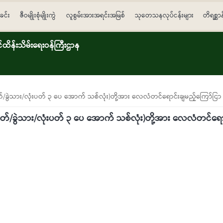
ခင်း
ဇီဝမျိုးစုံမျိုးကွဲ
လူစွမ်းအားအရင်းအမြစ်
သုတေသနလုပ်ငန်းများ
တိရစ္ဆာ
ိန်းသိမ်းရေးဝန်ကြီးဌာန
ိတ်/ခွဲသား/လုံးပတ် ၃ ပေ အောက် သစ်လုံး)တို့အား လေလံတင်ရောင်းချမည့်ကြော်ငြာ
်စိတ်/ခွဲသား/လုံးပတ် ၃ ပေ အောက် သစ်လုံး)တို့အား လေလံတင်ရော