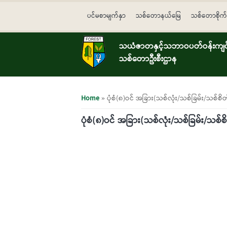
Skip to main content
ပင်မစာမျက်နှာ
သစ်တောနယ်မြေ
သစ်တောစိုက်
သယံဇာတနှင့်သဘာဝပတ်ဝန်းကျင်ထ
သစ်တောဦးစီးဌာန
You are here
Home
» ပုံစံ(၈)ဝင် အခြား(သစ်လုံး/သစ်ခြမ်း/သစ်စ
ပုံစံ(၈)ဝင် အခြား(သစ်လုံး/သစ်ခြမ်း/သစ