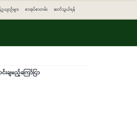
န်ဥယျာဉ်များ
စာအုပ်စာတမ်း
ဆက်သွယ်ရန်
င်းချမည့်ကြော်ငြာ