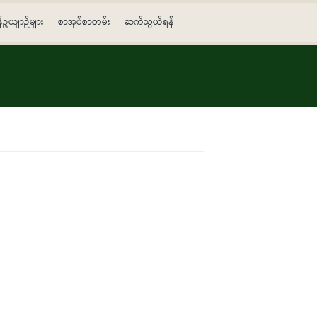
န်ဥယျာဉ်များ
စာအုပ်စာတမ်း
ဆက်သွယ်ရန်