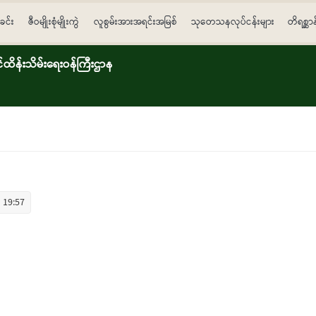
ခင်း
ဇီဝမျိုးစုံမျိုးကွဲ
လူစွမ်းအားအရင်းအမြစ်
သုတေသနလုပ်ငန်းများ
တိရစ္ဆာ
ိန်းသိမ်းရေးဝန်ကြီးဌာန
 19:57