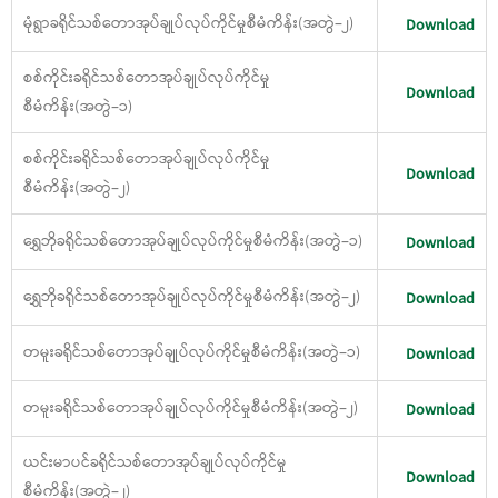
မုံရွာခရိုင်သစ်တောအုပ်ချုပ်လုပ်ကိုင်မှုစီမံကိန်း(အတွဲ−၂)
Download
စစ်ကိုင်းခရိုင်သစ်တောအုပ်ချုပ်လုပ်ကိုင်မှု
Download
စီမံကိန်း(အတွဲ−၁)
စစ်ကိုင်းခရိုင်သစ်တောအုပ်ချုပ်လုပ်ကိုင်မှု
Download
စီမံကိန်း(အတွဲ−၂)
ရွှေဘိုခရိုင်သစ်တောအုပ်ချုပ်လုပ်ကိုင်မှုစီမံကိန်း(အတွဲ−၁)
Download
ရွှေဘိုခရိုင်သစ်တောအုပ်ချုပ်လုပ်ကိုင်မှုစီမံကိန်း(အတွဲ−၂)
Download
တမူးခရိုင်သစ်တောအုပ်ချုပ်လုပ်ကိုင်မှုစီမံကိန်း(အတွဲ−၁)
Download
တမူးခရိုင်သစ်တောအုပ်ချုပ်လုပ်ကိုင်မှုစီမံကိန်း(အတွဲ−၂)
Download
ယင်းမာပင်ခရိုင်သစ်တောအုပ်ချုပ်လုပ်ကိုင်မှု
Download
စီမံကိန်း(အတွဲ−၂)