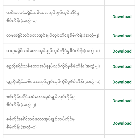
ယင်းမာပင်ခရိုင်သစ်တောအုပ်ချုပ်လုပ်ကိုင်မှု
Download
စီမံကိန်း(အတွဲ−၁)
တမူးခရိုင်သစ်တောအုပ်ချုပ်လုပ်ကိုင်မှုစီမံကိန်း(အတွဲ−၂)
Download
တမူးခရိုင်သစ်တောအုပ်ချုပ်လုပ်ကိုင်မှုစီမံကိန်း(အတွဲ−၁)
Download
ရွှေဘိုခရိုင်သစ်တောအုပ်ချုပ်လုပ်ကိုင်မှုစီမံကိန်း(အတွဲ−၂)
Download
ရွှေဘိုခရိုင်သစ်တောအုပ်ချုပ်လုပ်ကိုင်မှုစီမံကိန်း(အတွဲ−၁)
Download
စစ်ကိုင်းခရိုင်သစ်တောအုပ်ချုပ်လုပ်ကိုင်မှု
Download
စီမံကိန်း(အတွဲ−၂)
စစ်ကိုင်းခရိုင်သစ်တောအုပ်ချုပ်လုပ်ကိုင်မှု
Download
စီမံကိန်း(အတွဲ−၁)