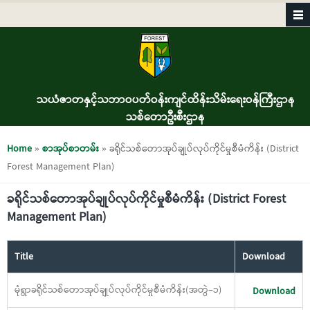
Skip to main content
သယံဇာတနှင့်သဘာဝပတ်ဝန်းကျင်ထိန်းသိမ်းရေးဝန်ကြီးဌာန
သစ်တောဦးစီးဌာန
You are here
Home
»
စာအုပ်စာတမ်း
» ခရိုင်သစ်တောအုပ်ချုပ်လုပ်ကိုင်မှုစီမံကိန်း (District
Forest Management Plan)
ခရိုင်သစ်တောအုပ်ချုပ်လုပ်ကိုင်မှုစီမံကိန်း (District Forest
Management Plan)
Title
Download
မုံရွာခရိုင်သစ်တောအုပ်ချုပ်လုပ်ကိုင်မှုစီမံကိန်း(အတွဲ−၁)
Download