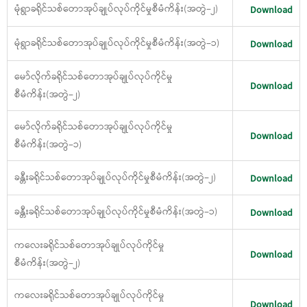
မုံရွာခရိုင်သစ်တောအုပ်ချုပ်လုပ်ကိုင်မှုစီမံကိန်း(အတွဲ−၂)
Download
မုံရွာခရိုင်သစ်တောအုပ်ချုပ်လုပ်ကိုင်မှုစီမံကိန်း(အတွဲ−၁)
Download
မော်လိုက်ခရိုင်သစ်တောအုပ်ချုပ်လုပ်ကိုင်မှု
Download
စီမံကိန်း(အတွဲ−၂)
မော်လိုက်ခရိုင်သစ်တောအုပ်ချုပ်လုပ်ကိုင်မှု
Download
စီမံကိန်း(အတွဲ−၁)
ခန္တီးခရိုင်သစ်တောအုပ်ချုပ်လုပ်ကိုင်မှုစီမံကိန်း(အတွဲ−၂)
Download
ခန္တီးခရိုင်သစ်တောအုပ်ချုပ်လုပ်ကိုင်မှုစီမံကိန်း(အတွဲ−၁)
Download
ကလေးခရိုင်သစ်တောအုပ်ချုပ်လုပ်ကိုင်မှု
Download
စီမံကိန်း(အတွဲ−၂)
ကလေးခရိုင်သစ်တောအုပ်ချုပ်လုပ်ကိုင်မှု
Download