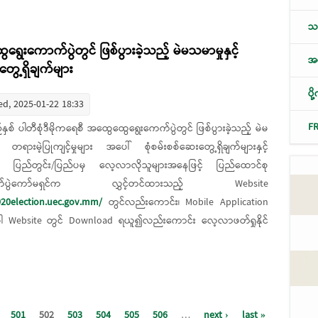
သစ
ရွေးကောက်ပွဲတွင် ဖြစ်ပွားခဲ့သည့် မဲမသမာမှုနှင့်
အလ
တွေ့ရှိချက်များ
ပိ
d, 2025-01-22 18:33
F
်နှစ် ပါတီစုံဒီမိုကရေစီ အထွေထွေရွေးကေက်ပွဲတွင် ဖြစ်ပွားခဲ့သည့် မဲမ
့် တရားမဲ့ပြုကျင့်မှုများ အပေါ် စုံစမ်းစစ်ဆေးတွေ့ရှိချက်များနှင့်
၍ ပြည်တွင်း/ပြည်ပမှ လေ့လာလိုသူများအနေဖြင့် ပြည်ထောင်စု
ာက်ပွဲကော်မရှင်က လွှင့်တင်ထားသည့် Website
020election.uec.gov.mm/
တွင်လည်းကောင်း၊ Mobile Application
ပါ Website တွင် Download ရယူ၍လည်းကောင်း လေ့လာဖတ်ရှုနိုင်
စီ အထွေထွေရွေးကောက်ပွဲတွင် ဖြစ်ပွားခဲ့သည့် မဲမသမာမှုနှင့် တရားမဲ့ပြုကျင့်မှုများ
501
502
503
504
505
506
…
next ›
last »