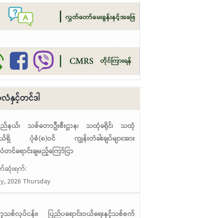
ံနှင့်တင်ဒါ
ပြည်နယ်၊ သစ်တောဦးစီးဌာန၊ သထုံခရိုင်၊ သထုံ
့နယ်ရှိ ပုံစံ(၈)ဝင် ကျွန်းတံခါးချပ်များအား
တင်ရောင်းချမည့်ကြော်ငြာ
်ဆုံးရက်:
ly, 2026 Thursday
မာ့သစ်လုပ်ငန်း၊ ပြည်ပရောင်းဝယ်ရေးနှင့်သစ်စက်