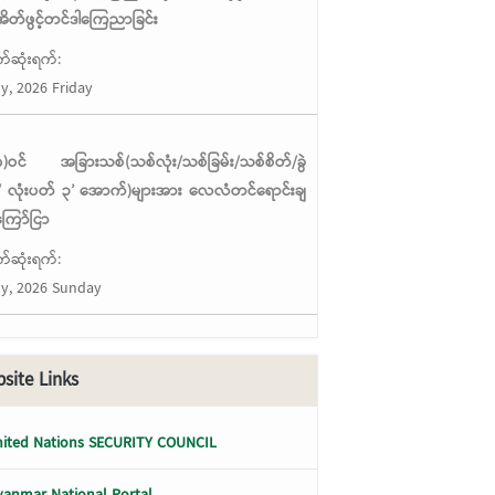
ိတ်ဖွင့်တင်ဒါကြေညာခြင်း
်ဆုံးရက်:
ly, 2026 Friday
ံ(၈)ဝင် အခြားသစ်(သစ်လုံး/သစ်ခြမ်း/သစ်စိတ်/ခွဲ
 လုံးပတ် ၃’ အောက်)များအား လေလံတင်ရောင်းချ
ကြော်ငြာ
်ဆုံးရက်:
ly, 2026 Sunday
site Links
ited Nations SECURITY COUNCIL
anmar National Portal