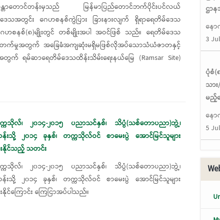
ိမဝန္တာတောင်တန်းမှသည် မြန်မာပြည်တောင်ဘက်ပိုင်းပင်လယ်
ဌာနအ
န်းဒေသအတွင်း ဂေဟစနစ်ကွဲပြား ခြားနားလျက် ရှိရာရေတိမ်ဒေသ
နောက
ဟစနစ်(၈)မျိုးတွင် တစ်မျိုးအပါ အဝင်ဖြစ် သည်။ ရေတိမ်ဒေသ
3 Ju
ိုးတိုးတက်မှုအတွက် အခြေခံအကျဆုံးမရှိမဖြစ်လိုအပ်သောသံယံဇာတနှင့်
 အတွက် ရမ်ဆာရေတိမ်ဒေသထိန်းသိမ်းရေးနယ်မြေ (Ramsar Site)
ပုံစ
သား/
မည့်
နောက
ကသိုလ်၊ ၂၀၁၄-၂၀၁၅ ပညာသင်နှစ်၊ သိပ္ပံ(သစ်တောပညာ)ဘွဲ့၊
5 Ju
တန်းသို့ ၂၀၁၄ ခုနှစ်၊ တက္ကသိုလ်ဝင် စာမေးပွဲ အောင်မြင်သူများ
ိုင်သည့် သတင်း
ကသိုလ်၊ ၂၀၁၄-၂၀၁၅ ပညာသင်နှစ်၊ သိပ္ပံ(သစ်တောပညာ)ဘွဲ့၊
Web
တန်းသို့ ၂၀၁၄ ခုနှစ်၊ တက္ကသိုလ်ဝင် စာမေးပွဲ အောင်မြင်သူများ
ိုင်ကြောင်း ကြေငြာအပ်ပါသည်။
Un
My