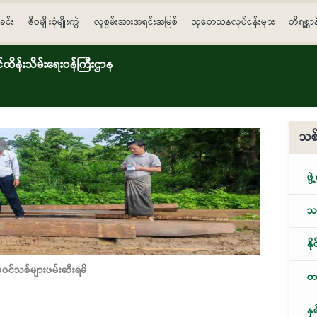
ခင်း
ဇီဝမျိုးစုံမျိုးကွဲ
လူစွမ်းအားအရင်းအမြစ်
သုတေသနလုပ်ငန်းများ
တိရစ္ဆာ
ိန်းသိမ်းရေးဝန်ကြီးဌာန
သစ်
ဖွဲ
သစ
နိ
မဝင်သစ်များဖမ်းဆီးရမိ
တရ
နှ