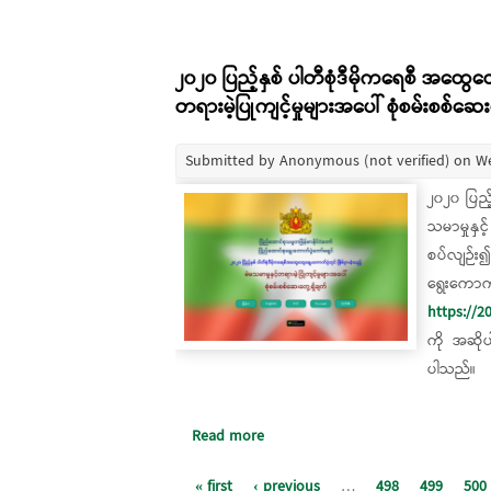
၂၀၂၀ ပြည့်နှစ် ပါတီစုံဒီမိုကရေစီ အထွေထွေ
တရားမဲ့ပြုကျင့်မှုများအပေါ် စုံစမ်းစစ်ဆေး
Submitted by
Anonymous (not verified)
on We
၂၀၂၀ ပြည့
သမာမှုနှင
စပ်လျဉ်း
ရွေးကေ
https://2
ကို အဆို
ပါသည်။
Read more
about ၂၀၂၀ ပြည့်နှစ် ပါတီစုံဒီမိုကရေ
Pages
« first
‹ previous
…
498
499
500