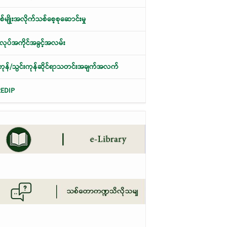
်မျိုးအလိုက်သစ်စေ့စုဆောင်းမှု
ုပ်အကိုင်အခွင့်အလမ်း
ု့ကုန်/သွင်းကုန်ဆိုင်ရာသတင်းအချက်အလက်
REDIP
အပေါ် စုံစမ်းစစ်ဆေးတွေ့ရှိချက်များ