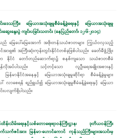
ုင်းဒေသကြီး၊ မြေယာအသုံးချမှုစီမံခန့်ခွဲရေးနှင့် မြေယာအသုံးချမှု
ှိုင်းဆွေးနွေးပွဲ ကျင်းပခြင်းသတင်း (နေပြည်တော်၊ ၁၂-၆-၂၀၁၄)
င်ငံသည် မြေပေါ်မြေအောက် အဖိုးတန်သယံဇာတများ ကြွယ်ဝလှသည့်
အာရှ၏ အကြီးဆုံးကုန်းတွင်းနိုင်ငံတစ်ခုဖြစ်ပါသည်။ ခေတ်မီဖွံ့ဖြိုး
ော နိုင်ငံ တော်တည်ဆောက်ရာ၌ စနစ်ကျသော သယံဇာတစီမံ
မှုရှိရန်လိုအပ်ပါသည်။ သင့်တင့်သော လူဦးရေအချိုးအစားနှင့်
်မာနိုင်ငံအနေနှင့် မြေယာအသုံးချမှုဆိုင်ရာ စီမံခန့်ခွဲမှုများ
် လာစေရန် ရည်ရွယ်၍ မြေယာအသုံးချမှုစီမံခန့်ခွဲရေးနှင့် မြေယာ
 ကျင်းပလျက်ရှိပါသည်။
င်ထိန်းသိမ်းရေးနှင့်သစ်တောရေးရာဝန်ကြီးဌာန၊ ဒုတိယဝန်ကြီး
်သက်ဇင်အား မြန်မာ-ဟောင်ကောင် ကုန်သည်ကြီးများအသင်းမှ