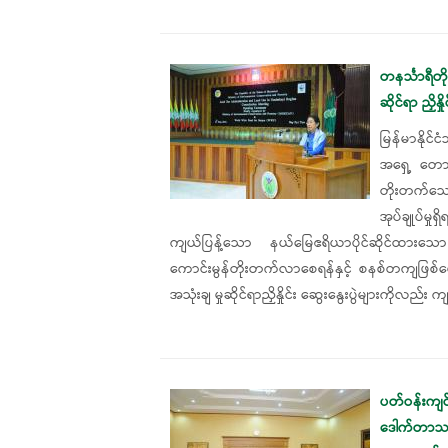
တနင်္သာရီတိ
ဆိုင်ရာ ညှိန
မြန်မာနို
အရှေ့ တောင်
တိုးတက်သ
အုပ်ချုပ်
ကျယ်ပြန့်သော နယ်မြေဧရိယာပိုင်ဆိုင်ထားသော မြန
ကောင်းမွန်တိုးတက်လာစေရန်နှင့် စနစ်တကျဖြစ်ပေါ
အသုံးချ မှုဆိုင်ရာညှိနှိုင်း ဆွေးနွေးပွဲများကိုလည်း
ပတ်ဝန်းကျ
ဒေါက်တာသက