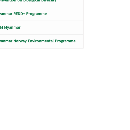
nvention on Biological Diversity
yanmar REDD+ Programme
LM Myanmar
yanmar Norway Environmental Programme