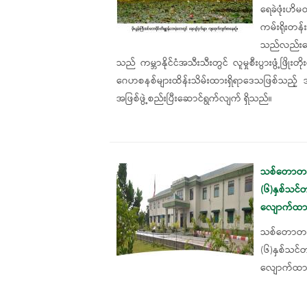
ရေခဲဖုံးဟ
ကမ်းရိုးတ
သည်လည်းဂေ
သည် ကမ္ဘာနိုင်ငံအသီးသီးတွင် လူမှုစီးပွားဖွံ့ဖြ
ဂေဟစနစ်များထိန်းသိမ်းထားရှိရာဒေသဖြစ်သည့်
အဖြစ်ဖွဲ့စည်းပြီးဆောင်ရွက်လျက် ရှိသည်။
သစ်တောတက္
(၆)နှစ်သင်
လျောက်ထားန
သစ်တောတက္
(၆)နှစ်သင်
လျောက်ထားန