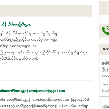
ထိန်းသိမ်းရေးဦးစီးဌာန
င် ထိန်းသိမ်းရေးဆိုင်ရာ ဆောင်ရွက်ချက်များ
မိုင်းဖွဲ့စည်းမှုဆိုင်ရာ ဆောင်ရွက်ချက်များ
ှုဆိုင်ရာ ဆောင်ရွက်ချက်များ
လေလ
်းဥပဒေများ နှင့် လုပ်ထုံးလုပ်နည်းပိုင်းဆိုင်ရာ ဆောင်ရွက်ချက်များ
င်ထိန်းသိမ်းရေးဆိုင်ရာ မူဝါဒ
မွန်
မြို
လေလံ
နောက
9 Ju
ီးအင်းတောရိုင်းတိရစ္ဆာန်ဘေးမဲ့တောကြည့်ရှုစစ်ဆေး
ီးအင်း တောရိုင်းတိရစ္ဆာန် ဘေးမဲ့တောကြည့်ရှုစစ်ဆေး မြန်မာနိုင်ငံ၏
ေအနေနှင့် ရာသီဥတုကွဲပြားမှုပေါ်မူတည်၍ မြန်မာပြည်မြောက်ဖျား
မြန်