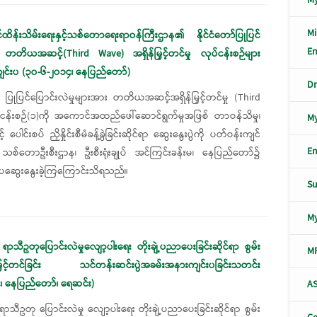
Mi
်ထိန်းသိမ်းရေးနှင့်သစ်တောရေးရာဝန်ကြီးဌာန၏ နိုင်ငံတော်ပြုပြင်
En
ှု တတိယအဆင့်(Third Wave) အရှိန်မြှင့်တင်မှု လုပ်ငန်းစဉ်များ
ကျင်းပ (၃၀-၆-၂၀၁၄၊ နေပြည်တော်)
Dr
၏ ပြုပြင်ပြောင်းလဲမှုများအား တတိယအဆင့်အရှိန်မြှင့်တင်မှု (Third
ငန်းစဉ်(၁)ကို အကောင်အထည်ဖေါ်ဆောင်ရွက်မှုအဖြစ် တာဝန်သိမှု၊
My
 ပေါင်းစပ် ညှိနှိုင်းစီမံခန့်ခွဲခြင်းဆိုင်ရာ ဆွေးနွေးပွဲကို ပတ်ဝန်းကျင်
En
သစ်တောဦးစီးဌာန၊ ဦးစီးရုံးချုပ် အင်ကြင်းခန်းမ၊ နေပြည်တော်၌
းပဆွေးနွေးခဲ့ကြကြောင်းသိရသည်။
S
M
 ရာသီဥတုပြောင်းလဲမှုလျော့ပါးရေး တိုးချဲ့ပညာပေးခြင်းဆိုင်ရာ စွမ်း
M
ြှင့်တင်ခြင်း သင်တန်းဆင်းပွဲအခမ်းအနားကျင်းပခြင်းသတင်း
၊ နေပြည်တော်၊ ရေဆင်း)
AS
ရာသီဥတု ပြောင်းလဲမှု လျော့ပါးရေး တိုးချဲ့ပညာပေးခြင်းဆိုင်ရာ စွမ်း