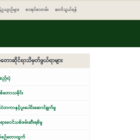
န်ဥယျာဉ်များ
စာအုပ်စာတမ်း
ဆက်သွယ်ရန်
တောဆိုင်ရာသိမှတ်ဖွယ်ရာများ
့စည်းပုံ
်တောသမိုင်း
ုင်ငံတကာနှင့်ပူးပေါင်းဆောင်ရွက်မှု
ားမဝင်သစ်ဖမ်းဆီးရမိမှု
စ်စဉ်တောထွက်