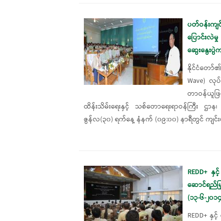
ပတ်ဝန်းကျင
ပြောင်းလဲမ
ဆွေးနွေးပွဲ
နိုင်ငံတော်
Wave) လုပ်
တာဝန်ယူဖြင့်
ထိန်းသိမ်းရေးနှင့် သစ်တောရေးရာဝန်ကြီး ဌာန၊ 
ဇွန်လ(၃၀) ရက်နေ့ နံနက် (၀၉:၀၀) နာရီတွင် ကျင်
REDD+ နှင့်
ဆောင်ရည်မ
(၁၃-၆-၂၀၁၄
REDD+ နှင့် 