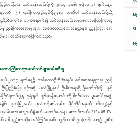
Co
ှင့်တင်ခြင်း သင်တန်းဆင်းပွဲကို ၂၀၁၄ ခုနှစ်၊ ဇွန်လ(၉) ရက်နေ့မှ
အထိ (၅) ရက်ကြာဖွင့်လှစ်ပို့ချခဲ့ရာ အဆိုပါ သင်တန်းဆင်းပွဲသို့
M
က်တာညီညီကျော်မှ တက်ရောက်၍ သင်တန်းဆင်းအမှာစကားပြောကြားခဲ့
ချုပ်မှ ညွှန်ကြားရေးမှူးများ၊ သစ်တောသုတေသနဌာနမှ ညွှန်ကြား ရေး
S
သည်များ တက်ရောက်ခဲ့ကြပါသည်။
M
ုင်းဒေသကြီးတရားမဝင်သစ်များဖမ်းဆီးမှု
၆-၂၀၁၄ ရက်နေ့၌ သစ်တောဦးစီးရုံးချုပ်၊ စစ်ဆေးရေးဌာန၊ ညွှန်
ဦးပြည့်စုံမျိုး နှင့်အဖွဲ့၊ ပုလဲမြို့နယ် ဦးစီးအရာရှိ ဦးဇော်ကိုကို နှင့်
ာနိုင်ငံရဲတပ်ဖွဲ့မှ ဒုရဲအုပ် ချစ်ဆန်းမောင် တို့ပါဝင်သော ပူးပေါင်းအဖွဲ့
ိုင်၊ ပုလဲမြို့နယ်၊ ပုလဲ-ဂန့်ဂေါလမ်း၊ မိုင်တိုင်အမှတ် (၆၁/၂)နှင့်
း၊ လမ်းဘေးကျောက်ခွဲစက် ဟောင်းနေရာ တောင်ဘက်၊ 2194-05 FV-
်(ပျဉ်းကတိုး၊ အင်ကြင်း၊ အင်၊ ကျွန်း) (၁၆.၉၁)တန်၊ ယာဉ် (၂)စီး၊