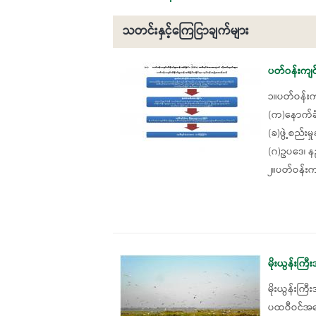
သတင်းနှင့်ကြေငြာချက်များ
Pages
ပတ်၀န်းကျင်
၁။ပတ်ဝန်းကျ
(က)နောက်ခံသ
(ခ)ဖွဲ့စည်းမ
(ဂ)ဥပဒေ၊ နည
၂။ပတ်ဝန်းကျ
မိုးယွန်းကြ
မိုးယွန်းကြ
ပထဝီဝင်အခြ