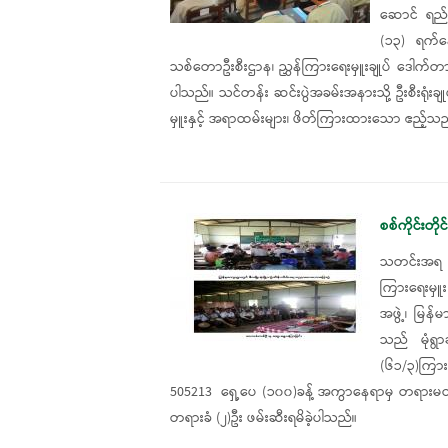
ဆောင် ရည်မြ
(၁၃) ရက်နေ့
သစ်တောဦးစီးဌာန၊ ညွှန်ကြားရေးမှူးချုပ် ဒေါ
ပါသည်။ သင်တန်း ဆင်းပွဲအခမ်းအနားသို့ ဦးစီးရုံး
မှူးနှင့် အရာထမ်းများ၊ ဖိတ်ကြားထားသော ဧည့်
စစ်ကိုင်းတိ
သတင်းအရ ၈-
ကြားရေးမှူး 
အဖွဲ့၊ မြန်မ
သည် မုံရွာခရ
(၆၁/၃)ကြာ
505213 ရှေ့ပေ (၁၀၀)ခန့် အကွာနေရာမှ တရားမဝင်သစ
တရားခံ (၂)ဦး ဖမ်းဆီးရမိခဲ့ပါသည်။