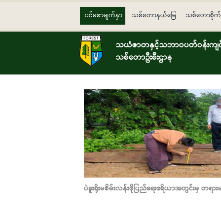
Skip to main content
ပင်မစာမျက်နှာ
သစ်တောနယ်မြေ
သစ်တောစိုက်
သယံဇာတနှင့်သဘာဝပတ်ဝန်းကျင်ထ
သစ်တောဦးစီးဌာန
ပဲခူးရိုးမစိမ်းလန်းစိုပြည်ရေးဧရိယာအတွင်းမှ တရား