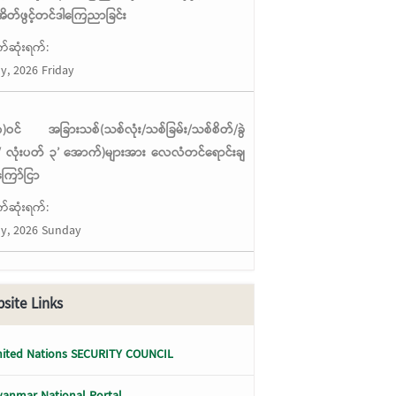
ိတ်ဖွင့်တင်ဒါကြေညာခြင်း
်ဆုံးရက်:
ly, 2026 Friday
ံ(၈)ဝင် အခြားသစ်(သစ်လုံး/သစ်ခြမ်း/သစ်စိတ်/ခွဲ
 လုံးပတ် ၃’ အောက်)များအား လေလံတင်ရောင်းချ
ကြော်ငြာ
်ဆုံးရက်:
ly, 2026 Sunday
site Links
ited Nations SECURITY COUNCIL
anmar National Portal