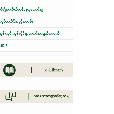
်မျိုးအလိုက်သစ်စေ့စုဆောင်းမှု
ုပ်အကိုင်အခွင့်အလမ်း
ု့ကုန်/သွင်းကုန်ဆိုင်ရာသတင်းအချက်အလက်
REDIP
အပေါ် စုံစမ်းစစ်ဆေးတွေ့ရှိချက်များ