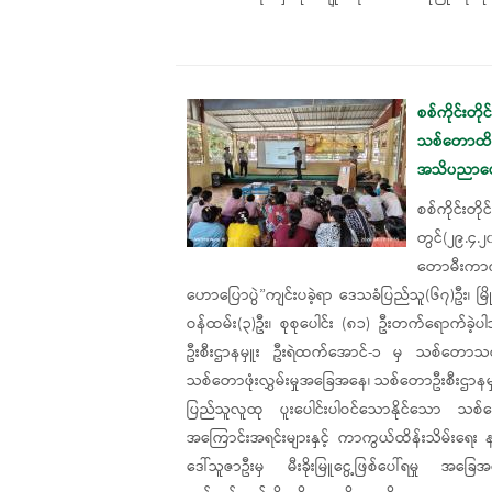
စစ်ကိုင်းတိ
သစ်တောထိန်း
အသိပညာပေး
စစ်ကိုင်းတိ
တွင်(၂၉.၄.
တောမီးကာက
ဟောပြောပွဲ”ကျင်းပခဲ့ရာ ဒေသခံပြည်သူ(၆၇)ဦး၊ မြ
ဝန်ထမ်း(၃)ဦး၊ စုစုပေါင်း (၈၁) ဦးတက်ရောက်ခဲ့ပ
ဦးစီးဌာနမှူး ဦးရဲထက်အောင်-၁ မှ သစ်တောသစ်ပင
သစ်တောဖုံးလွှမ်းမှုအခြေအနေ၊ သစ်တောဦးစီးဌာနမှ
ပြည်သူလူထု ပူးပေါင်းပါဝင်သောနိုင်သော သစ်တောပ
အကြောင်းအရင်းများနှင့် ကာကွယ်ထိန်းသိမ်းရေး နည်
ဒေါ်သူဇာဦးမှ မီးခိုးမြူငွေ့ဖြစ်ပေါ်ရမှု အခ