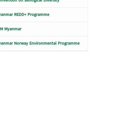
nvention on Biological Diversity
yanmar REDD+ Programme
LM Myanmar
yanmar Norway Environmental Programme