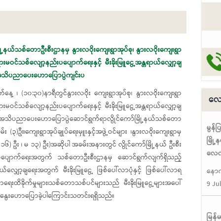
ြို့နယ်သစ်တောဦးစီးဌာနမှ နွားလဝိုးကျေးရွာအုပ်စု၊ နွားလဝိုးကျေးရွာ
မဝင်သစ်လျော့နည်းပပျောက်ရေးနှင့် မီးခိုးမြူငွေ့အန္တရာယ်လျှော့ချ
ာအသိပညာပေးဟောပြောပွဲကျင်းပ
နေ့ ၊ (၁၀:၃၀)နာရီတွင်နွားလဝိုး ကျေးရွာအုပ်စု၊ နွားလဝိုးကျေးရွာ
လေလ
မဝင်သစ်လျော့နည်းပပျောက်ရေးနှင့် မီးခိုးမြူငွေ့အန္တရာယ်လျှော့ချ
 အသိပညာပေးဟောပြောပွဲဆောင်ရွက်ရာလွိုင်ကော်မြို့နယ်သစ်တော
မွန်
(၃)ဦး၊ကျေးရွာအုပ်ချုပ်ရေးမှူးနှင့်အဖွဲ့ဝင်များ ၊နွားလဝိုးကျေးရွာမှ
မြို
 ဦး ၊ မ ၁၃) ဦး)အဆိုပါ အခမ်းအနားတွင် လွိုင်ကော်မြို့နယ် ဦးစီး
လေလံ
်းပပျောက်ရေးအတွက် သစ်တောဦးစီးဌာနမှ ဆောင်ရွက်လျက်ရှိသည့်
ယ်လျှော့ချရေးအတွက် မီးခိုးမြူငွေ့ ဖြစ်ပေါ်လာပုံနှင့် ဖြစ်ပေါ်လာရ
နောက
မာရေးထိခိုက်မှုများ၊သစ်တောသစ်ပင်များသည် မီးခိုးမြူငွေ့များအပေါ်
9 Ju
နွေးဟောပြောခဲ့ပါကြောင်းသတင်းရရှိသည်။
မြန်