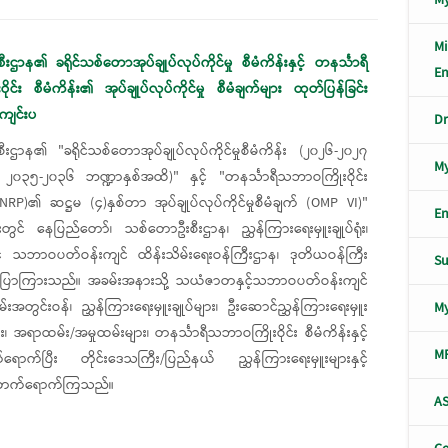
Mi
ဌာန၏ ခရိုင်သစ်တောအုပ်ချုပ်လုပ်ကိုင်မှု စီမံကိန်းနှင့် တနင်္သာရီ
En
ုင်း စီမံကိန်း၏ အုပ်ချုပ်လုပ်ကိုင်မှု စီမံချက်များ ထုတ်ပြန်ခြင်း
ကျင်းပ
Dr
းဌာန၏ "ခရိုင်သစ်တောအုပ်ချုပ်လုပ်ကိုင်မှုစီမံကိန်း (၂၀၂၆-၂၀၂၇
My
ှ ၂၀၃၅-၂၀၃၆ ဘဏ္ဍာနှစ်အထိ)" နှင့် "တနင်္သာရီသဘာဝကြိုးဝိုင်း
TNRP)၏ ဆဋ္ဌမ (၄)နှစ်တာ အုပ်ချုပ်လုပ်ကိုင်မှုစီမံချက် (OMP VI)"
En
တွင် နေပြည်တော်၊ သစ်တောဦးစီးဌာန၊ ညွှန်ကြားရေးမှူးချုပ်ရုံး၊
် သဘာဝပတ်ဝန်းကျင် ထိန်းသိမ်းရေးဝန်ကြီးဌာန၊ ဒုတိယဝန်ကြီး
S
ပြောကြားသည်။ အခမ်းအနားသို့ သယံဇာတနှင့်သဘာဝပတ်ဝန်းကျင်
အတွင်းဝန်၊ ညွှန်ကြားရေးမှူးချုပ်များ၊ ဦးဆောင်ညွှန်ကြားရေးမှူး
M
ား၊ အရာထမ်း/အမှုထမ်းများ၊ တနင်္သာရီသဘာဝကြိုးဝိုင်း စီမံကိန်းနှင့်
M
ရောက်ပြီး တိုင်းဒေသကြီး/ပြည်နယ် ညွှန်ကြားရေးမှူးများနှင့်
ြင့်တက်ရောက်ကြသည်။
AS