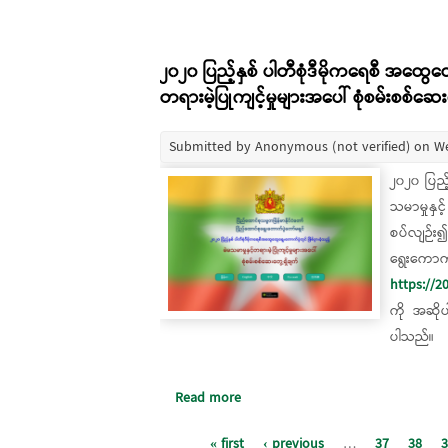
၂၀၂၀ ပြည့်နှစ် ပါတီစုံဒီမိုကရေစီ အထွေထွေ
တရားမဲ့ပြုကျင့်မှုများအပေါ် စုံစမ်းစစ်ဆေး
Submitted by
Anonymous (not verified)
on We
၂၀၂၀ ပြည့
သမာမှုနှင
စပ်လျဉ်း
ရွေးကေ
https://2
ကို အဆို
ပါသည်။
Read more
about ၂၀၂၀ ပြည့်နှစ် ပါတီစုံဒီမိုကရေ
Pages
« first
‹ previous
…
37
38
3