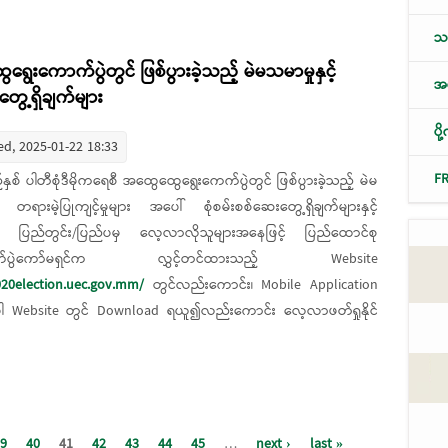
သစ
ရွေးကောက်ပွဲတွင် ဖြစ်ပွားခဲ့သည့် မဲမသမာမှုနှင့်
အလ
တွေ့ရှိချက်များ
ပိ
d, 2025-01-22 18:33
F
်နှစ် ပါတီစုံဒီမိုကရေစီ အထွေထွေရွေးကေက်ပွဲတွင် ဖြစ်ပွားခဲ့သည့် မဲမ
့် တရားမဲ့ပြုကျင့်မှုများ အပေါ် စုံစမ်းစစ်ဆေးတွေ့ရှိချက်များနှင့်
၍ ပြည်တွင်း/ပြည်ပမှ လေ့လာလိုသူများအနေဖြင့် ပြည်ထောင်စု
ာက်ပွဲကော်မရှင်က လွှင့်တင်ထားသည့် Website
020election.uec.gov.mm/
တွင်လည်းကောင်း၊ Mobile Application
ပါ Website တွင် Download ရယူ၍လည်းကောင်း လေ့လာဖတ်ရှုနိုင်
စီ အထွေထွေရွေးကောက်ပွဲတွင် ဖြစ်ပွားခဲ့သည့် မဲမသမာမှုနှင့် တရားမဲ့ပြုကျင့်မှုများ
9
40
41
42
43
44
45
…
next ›
last »