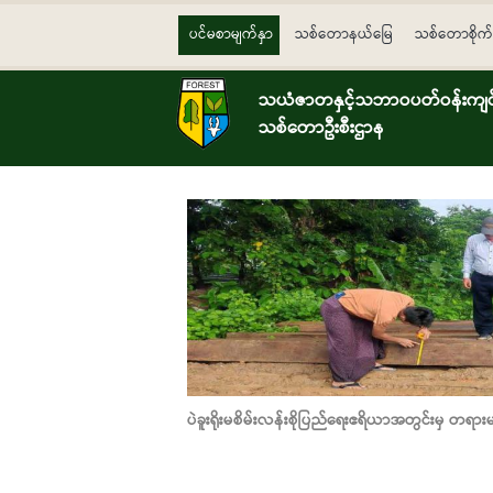
Skip to main content
ပင်မစာမျက်နှာ
သစ်တောနယ်မြေ
သစ်တောစိုက်
သယံဇာတနှင့်သဘာဝပတ်ဝန်းကျင်ထ
သစ်တောဦးစီးဌာန
ပဲခူးရိုးမစိမ်းလန်းစိုပြည်ရေးဧရိယာအတွင်းမှ တရား