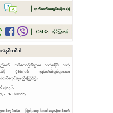
ံနှင့်တင်ဒါ
ပြည်နယ်၊ သစ်တောဦးစီးဌာန၊ သထုံခရိုင်၊ သထုံ
့နယ်ရှိ ပုံစံ(၈)ဝင် ကျွန်းတံခါးချပ်များအား
တင်ရောင်းချမည့်ကြော်ငြာ
်ဆုံးရက်:
ly, 2026 Thursday
မာ့သစ်လုပ်ငန်း၊ ပြည်ပရောင်းဝယ်ရေးနှင့်သစ်စက်