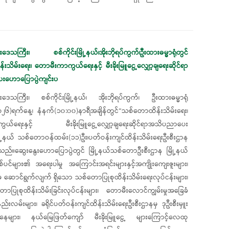
ုင်းဒေသကြီး၊ စစ်ကိုင်းမြို့နယ်၊အိုးဘိုရပ်ကွက်၊ဦးထားဓမ္မာရုံတွင်
သိမ်းရေး၊ တောမီးကာကွယ်ရေးနှင့် မီးခိုးမြူငွေ့လျှော့ချရေးဆိုင်ရာ
ဟောပြောပွဲကျင်းပ
ုင်းဒေသကြီး၊ စစ်ကိုင်းမြို့နယ်၊ အိုးဘိုရပ်ကွက်၊ ဦးထားဓမ္မာရုံ
၂၀၂၆)ရက်နေ့၊ နံနက်(၁၀:၀၀)နာရီအချိန်တွင်“သစ်တောထိန်းသိမ်းရေး၊
ွယ်ရေးနှင့် မီးခိုးမြူငွေ့လျှော့ချရေးဆိုင်ရာအသိပညာပေး
ို့နယ် သစ်တောဝန်ထမ်း(၁၁)ဦး၊ပတ်ဝန်းကျင်ထိန်းသိမ်းရေးဦးစီးဌာန
ါသည်။ဆွေးနွေး‌ဟောပြောပွဲတွင် မြို့နယ်သစ်တောဦးစီးဌာန မြို့နယ်
်များ၏ အရေးပါမှု အကြောင်းအရင်းများနှင့်အကျိုးကျေးဇူးများ၊
 ဆောင်ရွက်လျက် ရှိသော သစ်တောပြုစုထိန်းသိမ်းရေးလုပ်ငန်းများ၊
ြုစုထိန်းသိမ်းခြင်းလုပ်ငန်းများ၊ တောမီးလောင်ကျွမ်းမှုအခြေခံ
းလမ်းများ၊ ခရိုင်ပတ်ဝန်းကျင်ထိန်းသိမ်းရေးဦးစီးဌာနမှ ဒုဦးစီးမှူး
ြေအနေများ၊ နယ်မြေဖြတ်ကျော် မီးခိုးမြူငွေ့ များကြောင့်လေထု