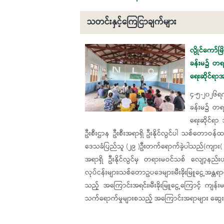
သတင်းနှင့်ကြေငြာချက်များ
Pages
လွိုင်ကော်မ
ခန်းမ၌ တရား
ရေးဆိုင်ရ
၄-၅-၂၀၂၆ရက်
ခန်းမ၌ တရား
ရေးဆိုင်ရာ
ဦးစီးဌာန ဦးစီးအရာရှိ ဦးနိုင်လွင်ပါ သစ်တောဝန်ထမ်း 
ဒေသခံပြည်သူ (၂၉ )ဦးတက်ရောက်ခဲ့ပါသည်(ကျား( ၁၆)
အရာရှိ ဦးနိုင်လွင်မှ တရားမဝင်သစ် လျော့နည
လုပ်ငန်းများ၊သစ်တောဥပဒေများ၊မီးခိုးမြူငွေ့အန္တရာ
သည့် အကြောင်းအရင်း၊မီးခိုးမြူငွေ့ကြောင့် ကျန်း
သက်ရောက်မှုများစသည့် အကြောင်းအရာများ ဆွေး