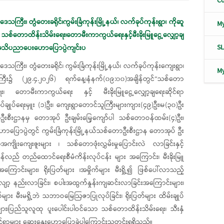
Co
းဒေသကြီး၊ တွံတေးခရိုင်၊ကွမ်းခြံကုန်းမြို့နယ်၊ လက်ခုပ်ကုန်းရွာ၊ ကိုဆူ
M
သစ်တောထိန်းသိမ်းရေး၊တောမီးကာကွယ်ရေးနှင့်မီးခိုးမြူငွေ့လျှော့ချ
S
ာအသိပညာပေးဟောပြောပွဲကျင်းပ
းဒေသကြီး၊ တွံတေးခရိုင်၊ ကွမ်းခြံကုန်းမြို့နယ်၊ လက်ခုပ်ကုန်းကျေးရွာ၊
M
းကြီး၌ (၂၉.၄.၂၀၂၆) ရက်နေ့၊နံနက်(၀၉:၀၀)အချိန်တွင်“သစ်တော
ရေး၊ တောမီးကာကွယ်ရေး နှင့် မီးခိုးမြူငွေ့လျှော့ချရေးဆိုင်ရာ
ျုပ်ရေးမှူး (၁)ဦး၊ ကျေးရွာတောင်သူကြီးများကျား(၄၉)ဦး၊မ(၃၀)ဦး
တောဦးစီးဌာနမှ တောအုပ် ဦးချမ်းမြေ့ကျော်ပါ သစ်တောဝန်ထမ်း(၄)ဦး၊
ဟောပြောပွဲတွင် ကွမ်းခြံကုန်းမြို့နယ်သစ်တောဦးစီးဌာန တောအုပ် ဦး
ျိုးကျေးဇူးများ ၊ သစ်တောဖုံးလွှမ်းမှုပြောင်းလဲ လာခြင်းနှင့်
န်လည် တည်ထောင်ရေးစီမံကိန်းလုပ်ငန်း များ အကြောင်း၊ မီးခိုးမြူ
အကြောင်းများ၊ ရိုးပြတ်များ ၊အမှိုက်များ မီးရှို့၍ ဖြစ်ပေါ်လာသည့်
လျော့ နည်းလာခြင်း၊ စပါးအထွက်နှုန်းကျဆင်းလာခြင်းအကြောင်းများ၊
်များ မီးမရှို့ဘဲ သဘာဝမြေဩဇာပြုလုပ်ခြင်း၊ ရိုးပြတ်များ ထိမ်းချုပ်
ိုးများ၊ပြည်သူလူထု ပူးပေါင်းပါဝင်သော သစ်တောထိန်းသိမ်းရေး၊ သီးနှံ
ိုင်ရာများ ဆွေးနွေးဟောပြောခဲ့ပါကြောင်းသတင်းရရှိသည်။