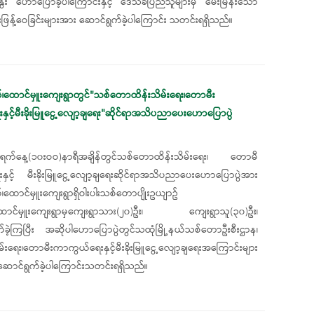
ေး ဟောပြောခဲ့ပါကြောင်းနှင့် ဒေသခံပြည်သူများမှ မေးမြန်းသော
ဖြန့်ဝေခြင်းများအား ဆောင်ရွက်ခဲ့ပါကြောင်း သတင်းရရှိသည်။
ယ်၊ထောင်မှူးကျေးရွာတွင်"သစ်တောထိန်းသိမ်းရေး၊တောမီး
င့်မီးခိုးမြူငွေ့လျော့ချရေး"ဆိုင်ရာအသိပညာပေးဟောပြောပွဲ
၆)ရက်နေ့(၁၀းဝဝ)နာရီအချိန်တွင်သစ်တောထိန်းသိမ်းရေး၊ တောမီ
ှင့် မီးခိုးမြူငွေ့လျော့ချရေးဆိုင်ရာအသိပညာပေးဟောပြောပွဲအား
်၊ထောင်မှူးကျေးရွာရှိဝါးပါးသစ်‌တောပျိုးဥယျာဥ်
သို့ထောင်မှူးကျေးရွာမှကျေးရွာသား(၂၀)ဦး၊ ကျေးရွာသူ(၃၀)ဦး၊
်ခဲ့ကြပြီး အဆိုပါဟောပြောပွဲတွင်သထုံမြို့နယ်သစ်တောဦးစီးဌာန၊
ရေး၊တောမီးကာကွယ်ရေးနှင့်မီးခိုးမြူငွေ့လျော့ချရေးအကြောင်းများ
းဆောင်ရွက်ခဲ့ပါကြောင်းသတင်းရရှိသည်။