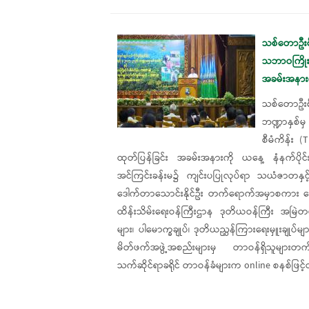
သစ်တောဦးစီး
သဘာဝကြိုးဝိ
အခမ်းအနား
သစ်တောဦးစီ
ဘဏ္ဍာနှစ်မ
စီမံကိန်း (
ထုတ်ပြန်ခြင်း အခမ်းအနားကို ယနေ့ နံနက်ပိုင်း
အင်ကြင်းခန်းမ၌ ကျင်းပပြုလုပ်ရာ သယံဇာတနှင့
ဒေါက်တာသောင်းနိုင်ဦး တက်ရောက်အမှာစကား 
ထိန်းသိမ်းရေးဝန်ကြီးဌာန ဒုတိယဝန်ကြီး အမြဲတမ်း
များ၊ ပါမောက္ခချုပ်၊ ဒုတိယညွှန်ကြားရေးမှူးချုပ်မျ
မိတ်ဖက်အဖွဲ့အစည်းများမှ တာဝန်ရှိသူများတက်‌
သက်ဆိုင်ရာခရိုင် တာဝန်ခံများက online စနစ်ဖ