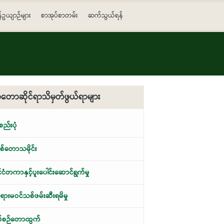
န်ဥယျာဉ်များ
စာအုပ်စာတမ်း
ဆက်သွယ်ရန်
တောဆိုင်ရာသိမှတ်ဖွယ်ရာများ
့စည်းပုံ
်တောသမိုင်း
ုင်ငံတကာနှင့်ပူးပေါင်းဆောင်ရွက်မှု
ားမဝင်သစ်ဖမ်းဆီးရမိမှု
စ်စဉ်တောထွက်