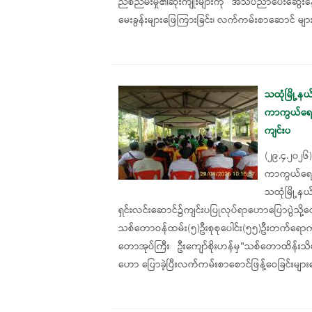
ညစ်ညမ်းမှု၏ဆိုးကျိုးများကို အသိပညာပေးဆွေးနွ
မေးခွန်းများဖြေကြားခြင်း၊ လက်ကမ်းစာဆောင် များ
သထုံမြို့န
ကာကွယ်ရေးနှ
ကျင်းပ
(၂၉.၄.၂၀၂
ကာကွယ်ရေးန
သထုံမြို့နယ
ရှင်းလင်း‌ဆောင်၌ကျင်းပပြုလုပ်ရာဟောပြောပွဲ
သစ်တောဝန်ထမ်း(၅)ဦးစုစု‌ပေါင်း(၅၅)ဦးတက်ရောက
တောအုပ်ကြီး ဦးကျော်စိုးဟန်မှ"သစ်တောထိန်းသိမ်း
ဟော ပြောခဲ့ပြီးလက်ကမ်းစာစောင်ဖြန့်ဝေခြင်းမျာ