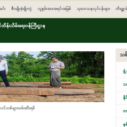
ခင်း
ဇီဝမျိုးစုံမျိုးကွဲ
လူစွမ်းအားအရင်းအမြစ်
သုတေသနလုပ်ငန်းများ
တိရစ္ဆာ
ိန်းသိမ်းရေးဝန်ကြီးဌာန
သစ်
ဖွဲ
သစ
နိ
မဝင်သစ်များဖမ်းဆီးရမိ
တရ
နှ