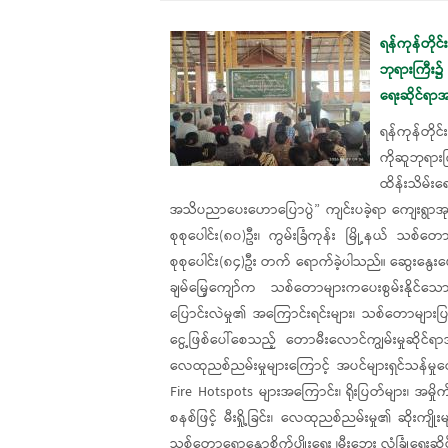
ရန်ကုန်တိုင်
ဘုရားကြီး၌ 
ရေးဆိုင်ရ
ရန်ကုန်တိုင်
ကိုဆူဘုရာ
ထိန်းသိမ်း
အသိပညာပေးဟောပြောပွဲ” ကျင်းပခဲ့ရာ ကျေးရွာအုပ်ခ
စုစုပေါင်း(၈၀)ဦး၊ ကွမ်းခြံကုန်း မြို့နယ် သစ်
စုစုပေါင်း(၈၄)ဦး တက် ရောက်ခဲ့ပါသည်။ ဆွေးနွေး‌
ချမ်မြေ့ကျော်က သစ်တောများကပေးစွမ်းနိုင်သောအက
ပြောင်းလဲမှု၏ အကြောင်းရင်းများ၊ သစ်တောများပြ
ငွေ့ဖြစ်ပေါ်စေသည့် တောမီး‌လောင်ကျွမ်းမှုဆိုင်ရာ
လေထုညစ်ညမ်းမှုများကြောင့် အပင်များရှင်သန်မှု
Fire Hotspots များအကြောင်း၊ ရိုးပြတ်များ၊ အမှိုက
စနစ်ဖြင့် မီးရှို့ခြင်း၊ လေထုညစ်ညမ်းမှု၏ ဆိုးကျ
သစ်တောရောနှောစိုက်ပျိုးရေး ၊မီးဘေး လုံခြုံရေးဆ