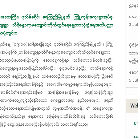
ဌာနအ
နောက
းဒေသကြီး၊ ပုသိမ်ခရိုင်၊ ရေကြည်မြို့နယ် ကြို့ကုန်းကျေးရွာအုပ်စု၊
3 Ju
ျေးရွာ၊ သီရိစန္ဒာရာမကျောင်းတိုက်တွင်ရေချွေတာသုံးစွဲရေးအသိပညာ
ပွဲကျင်းပ
က်နေ့ (၀၉းဝ၀)နာရီအချိန်တွင် ပုသိမ်ခရိုင်၊ ရေကြည်မြို့နယ် ၊ ကြို့
ပုံစ
ာအုပ်စု၊ကြို့ကုန်းကျေးရွာ၊သီရိစန္ဒာရာမကျောင်းတိုက်တွင်ရေချွေတာ
သား/
အသိပညာပွဲဟောပြောပွဲကို ဆောင်ရွက်ခဲ့ရာ သစ်တောဝန်ထမ်း(၃)ဦး၊
မည့်
ု့ကုန်းကျေးရွာမှဒေသခံပြည်သူ(၆၀)ဦး၊ စုစုပေါင်း(၆၃)ဦး တက်ရောက်ခဲ့
နောက
နားတွင် ရေကြည်မြို့နယ်၊ သစ်တောဦးစီးဌာနမှ တောအုပ်ကြီး ဦးဇော်
5 Ju
ြောင်း၊ရေ၏တန်ဖိုးနှင့် အရေးပါမှု၊ကမ္ဘာ့ရေရှားပါးမှုပြဿနာများ၊
န်မာနိုင်ငံ၏ရေအရင်းအမြစ် အခြေအနေ၊မြန်မာ့ ရေချိုကန်ကြီးမျာ
း၊လက်တွေ့ကျင့်သုံးနိုင်သော ရေချွေတာရေး နည်လမ်းများ၊ ရေကို
Web
ည်တံ့သောရေအသုံးပြုမှုအတွက် လူမှုအသိုက်အဝန်း ၏ အခန်းကဏ္ဍ၊
ြစ်ဆက်နွယ်မှု၊ ရေအရင်း အမြစ်များထိန်းသိမ်းရန် သစ်တောဦးစီး
Un
ြင့် ဆွေးနွေးဟောပြောခဲ့ပါကြောင်း သတင်းရရှိသည်။
My