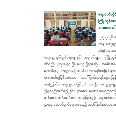
ဧရာဝတီတိုင်
ကြို့ကုန်းက
ပေးဟောပြော
(၂-၅-၂၀၂၆)ရ
ကုန်းကျေးရွ
သုံးစွဲရေး
ကျေးရွာအုပ်ချုပ်ရေးမှူးနှင့် အဖွဲ့ဝင်များ၊ ကြိ
ပါသည်။ (ကျား-၄၈ ဦး၊ မ-၁၅ ဦး)အဆိုပါ အခမ်းအ
မင်းသိန်းမှ ကမ္ဘာရေချိုသယံဇာတအရင်းအမြစ်များအက
ရေရှားပါးမှုဖြစ်စေသော အကြောင်းအရင်းများ၊မြ
အကြောင်း၊ ရေချွေတာခြင်း၏ အကျိုး ကျေးဇူးမျာ
ပြန်လည်အသုံးပြုခြင်း (Water Reuse)၊ရေရှည်တ
သစ်တောထိန်းသိမ်းကာကွယ်ခြင်းနှင့် ရေအရင်းအမ
ဌာနမှ ဆောင်ရွက်မှုများစသည့် အကြောင်းအရာများဖ