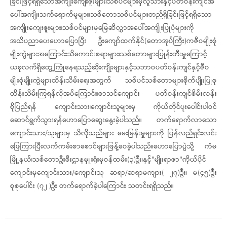
ခြင်းဖြင့်ရရှိ​သောအကျိုး​ကျေးဇူးများ၊သစ်ပင်များမှလူသားနှင့်ပတ်ဝန်းကျင်အ​
ပေါ်အကျိုးသက်​ရောက်မှုများ၊သစ်​တောသစ်ပင်များတည်ရှိခြင်းဖြင့်ရရှိ​သော
အကျိုး​ကျေးဇူးများ၊သစ်ပင်များမှ​မြေဆီလွှာအ​ပေါ်အကျိုးပြုပုံများကို​
အသိပညာ​ပေးဟော​ပြောပြီး​ ဦး​ကျော်ထက်နိုင်(​တောအုပ်ကြီး)ကဇီဝမျိုးစုံ
မျိုးကွဲများအ​ကြောင်းသိ​ကောင်းစရာများ၊သစ်တောများပြုန်းတီးမှု​ကြောင့်
ယခုလက်ရှိတွေ့ကြုံ​နေရသည့်ဆိုးကျိုးများနှင့်သဘာဝပတ်ဝန်းကျင်နှင့်ဇီဝ
မျိုးစုံမျိုးကွဲများထိန်းသိမ်း​ရေးအတွက် သစ်ပင်သစ်​တောများစိုက်ပျိုးပြုစု
ထိန်းသိမ်းကြရန်လိုအပ်ကြောင်း၊စာသင်ကျောင်း ပတ်ဝန်းကျင်စိမ်းလန်း
စိုပြည်ရန်​ ကျောင်းသား၊ကျောင်းသူများမှ ကိုယ်တိုင်ပူးပေါင်းပါဝင်
ဆောင်ရွက်သွားရန်​ဟောပြောဆွေးနွေးခဲ့ပါသည်။ တက်ရောက်လာသော
ကျောင်းသား/သူများမှ သိလိုသည်များ မေးမြန်းမှုများကို ပြန်လည်ရှင်းလင်း
ဖြေကြားပြီးလက်ကမ်းစာ​စောင်များဖြန့်​ဝေခဲ့ပါသည်။ဟောပြောပွဲသို့ ကံမ
မြို့နယ်၊သစ်တောဦးစီးဌာနမှူးရုံးမှဝန်ထမ်း(၃)ဦး၊နှင့်"မျိုးရာဇာ"ကိုယ်ပိုင်​
ကျောင်းမှ​ကျောင်းသား/​ကျောင်းသူ ဆရာ/ဆရာမကျား( ၂၇)ဦး၊ ​မ(၄၅)ဦး
စုစုပေါင်း (၇၂ )ဦး တက်ရောက်ခဲ့ပါကြောင်း သတင်းရရှိသည်။