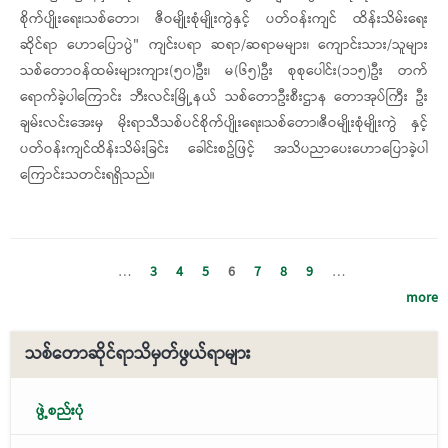
စိုက်ပျိုးရေး၊သစ်တော၊ ဇီဝမျိုးစုံမျိုးကွဲနှင့် ပတ်ဝန်းကျင် ထိန်းသိမ်းရေး
ဆိုင်ရာ ဟောပြောပွဲ" ကျင်းပရာ ဆရာ/ဆရာမများ၊ ကျောင်းသား/သူများ
သစ်တောဝန်ထမ်းများကျား(၅၀)ဦး၊ မ(၆၅)ဦး စုစုပေါင်း(၁၁၅)ဦး တက်
ရောက်ခဲ့ပါကြောင်း ဘီးလင်းမြို့နယ် သစ်တောဦးစီးဌာန တောအုပ်ကြီး ဦး
ချမ်းလင်းအေးမှ မိုးရာသီသစ်ပင်စိုက်ပျိုးရေး၊သစ်တော၊ဇီဝမျိုးစုံမျိုးကွဲ နှင့်
ပတ်ဝန်းကျင်​ထိန်းသိမ်းခြင်း ခေါင်းစဥ်ဖြင့် အသိပညာပေးဟောပြောခဲ့ပါ
ကြောင်းသတင်းရရှိသည်။
…
3
4
5
6
7
8
9
…
more
သစ်တောဆိုင်ရာသိမှတ်ဖွယ်ရာများ
ဖွဲ့စည်းပုံ