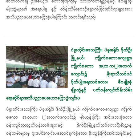
ဆက်လက်၍ ဦး​ဇေယျာ၊ ​တောအုပ်ကြီးမှ သားငှက်တိရစ္ဆာန်နှင့် ဇီဝမျိုးစုံ
မျိုးကွဲများ၏ အ​ရေးပါမှု နှင့် ထိန်းသိမ်း​စောင့်​ရှောက်ခြင်းဆိုင်ရာများအား
အသိပညာ​ပေးဟော​ပြောခဲ့ပါကြောင်း သတင်းရရှိသည်။
ပဲခူးတိုင်းဒေသကြီး၊ ပဲခူးခရိုင်၊ ဒိုက်ဦး
မြို့နယ်၊ ကျိုက်စကောကျေးရွာ၊
ကျိုက်စကော အ.ထ.က(၂)အထက်
ကျောင်း၌ မိုးရာသီသစ်ပင်
စိုက်ပျိုးရေး၊သစ်တော၊ ဇီဝမျိုးစုံ
မျိုးကွဲနှင့် ပတ်ဝန်းကျင်ထိန်းသိမ်း
ရေးဆိုင်ရာအသိပညာပေးဟောပြောပွဲကျင်းပ
ပဲခူးတိုင်းဒေသကြီး၊ ပဲခူးခရိုင်၊ ဒိုက်ဦးမြို့နယ်၊ ကျိုက်စကောကျေးရွာ၊ ကျိုက်
စကော အ.ထ.က (၂)အထက်ကျောင်း၌ မိုးယွန်းကြီး အင်းဘေးမဲ့တော
ဝန်းကျင်သားငှက်ဝန်းထမ်းများနှင့် ဒိုက်ဦးမြို့နယ်သစ်တောဦးစီးဌာန
ဝန်ထမ်းများမှ ပူးပေါင်းကျင်းပဆောင်ရွက်ခဲ့သော မိုးယွန်းကြီးအင်းသမိုင်းနှင့်