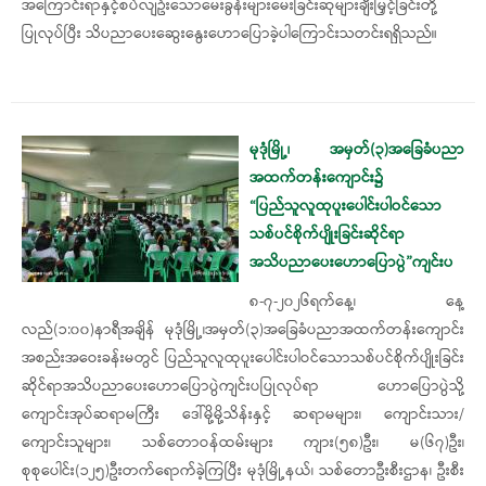
အကြောင်းရာနှင့်စပ်လျဥ်းသောမေးခွန်းများမေးခြင်းဆုများချီးမြှင့်ခြင်းတို့
ပြုလုပ်ပြီး သိပညာပေးဆွေးနွေးဟောပြောခဲ့ပါကြောင်းသတင်းရရှိသည်။
မုဒုံမြို့၊ အမှတ်(၃)အခြေခံပညာ
အထက်တန်းကျောင်း၌
“ပြည်သူလူထုပူးပေါင်းပါဝင်သော
သစ်ပင်စိုက်ပျိုးခြင်းဆိုင်ရာ
အသိပညာပေးဟောပြောပွဲ”ကျင်းပ
၈-၇-၂၀၂၆ရက်နေ့၊ နေ့
လည်(၁:၀၀)နာရီအချိန် မုဒုံမြို့၊အမှတ်(၃)အခြေခံပညာအထက်တန်းကျောင်း
အစည်းအဝေးခန်းမတွင် ပြည်သူလူထုပူးပေါင်းပါဝင်သောသစ်ပင်စိုက်ပျိုးခြင်း
ဆိုင်ရာအသိပညာပေးဟောပြောပွဲကျင်းပပြုလုပ်ရာ ဟောပြောပွဲသို့
ကျောင်းအုပ်ဆရာမကြီး ဒေါ်မို့မို့သိန်းနှင့် ဆရာမများ၊ ကျောင်းသား/
ကျောင်းသူများ၊ သစ်တောဝန်ထမ်းများ ကျား(၅၈)ဦး၊ မ(၆၇)ဦး၊
စုစုပေါင်း(၁၂၅)ဦးတက်ရောက်ခဲ့ကြပြီး မုဒုံမြို့နယ်၊ သစ်တောဦးစီးဌာန၊ ဦးစီး