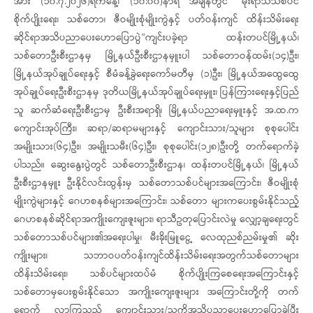
အား (၁၀.၇.၂၀၂၆)ရက်နေ့၊ (၁၀:၀၀)နာရီ အချိန်တွင် “မိုးရာသီသစ်ပင်
စိုက်ပျိုးရေး၊ သစ်တော၊ ဇီဝမျိုးစုံမျိုးကွဲနှင့် ပတ်ဝန်းကျင် ထိန်းသိမ်းရေး
ဆိုင်ရာအသိပညာပေးဟောပြောပွဲ”ကျင်းပခဲ့ရာ ထန်းတပင်မြို့နယ်၊
သစ်တောဦးစီးဌာနမှ မြို့နယ်ဦးစီးဌာနမှူးပါ သစ်တောဝန်ထမ်း(၁၄)ဦး၊
မြို့နယ်အုပ်ချုပ်ရေးနှင့် စီမံခန့်ခွဲရေးကော်မတီမှ (၁)ဦး၊ မြို့နယ်အထွေထွေ
အုပ်ချုပ်ရေးဦးစီးဌာနမှ ဒုတိယမြို့နယ်အုပ်ချုပ်ရေးမှူး၊ ပြန်ကြားရေးနှင့်ပြည်
သူ ဆက်ဆံရေးဦးစီးဌာမှ ဦးစီးအရာရှိ၊ မြို့နယ်ပညာရေးမှူးနှင့် အ.ထ.က
ကျောင်းအုပ်ကြီး၊ ဆရာ/ဆရာမများနှင့် ကျောင်းသား/သူများ စုစုပေါင်း
အမျိုးသား(၆၄)ဦး၊ အမျိုးသမီး(၆၄)ဦး၊ စုစုပေါင်း(၁၂၈)ဦးတို့ တက်ရောက်ခဲ့
ပါသည်။ ဆွေးနွေးပွဲတွင် သစ်တောဦးစီးဌာန၊ ထန်းတပင်မြို့နယ်၊ မြို့နယ်
ဦးစီးဌာနမှူး ဦးနိုင်လင်းထွန်းမှ သစ်တောသစ်ပင်များအကြောင်း၊ ဇီဝမျိုးစုံ
မျိုးကွဲများနှင့် ဂေဟစနစ်များအကြောင်း၊ သစ်တော များကပေးစွမ်းနိုင်သည့်
ဂေဟစနစ်ဆိုင်ရာအကျိုးကျေးဇူးများ၊ ရာသီဥတုပြောင်းလဲမှု လျှော့ချရေးတွင်
သစ်တောသစ်ပင်များ၏အရေးပါမှု၊ မီးခိုးမြူငွေ့ လေထုညစ်ညမ်းမှု၏ ဆိုး
ကျိုးများ၊ သဘာဝပတ်ဝန်းကျင်ထိန်းသိမ်းရေးအတွက်သစ်တောများ
ထိန်းသိမ်းရေး၊ သစ်ပင်များထပ်မံ စိုက်ပျိုးကြစေရေးအကြောင်းနှင့်
သစ်တောမှပေးစွမ်းနိုင်သော အကျိုးကျေးဇူးများ အကြောင်းတို့ကို တက်
ရောက် လာကြသည့် ကျောင်းသား/သူကိုအသိပညာပေးဟောပြောခဲ့ပြီး