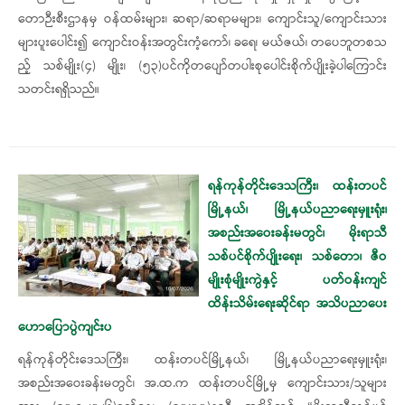
တောဉီးစီးဌာနမှ ဝန်ထမ်းများ၊ ဆရာ/ဆရာမများ၊ ကျောင်းသူ/ကျောင်းသား
များပူးပေါင်း၍ ကျောင်းဝန်းအတွင်းကံ့ကော်၊ ခရေ၊ မယ်ဇယ်၊ တပေဘူတစသ
ည့် သစ်မျိုး(၄) မျိုး၊ (၅၃)ပင်ကိုတပျော်တပါးစုပေါင်းစိုက်ပျိုးခဲ့ပါကြောင်း
သတင်းရရှိသည်။
ရန်ကုန်တိုင်းဒေသကြီး၊ ထန်းတပင်
မြို့နယ်၊ မြို့နယ်ပညာရေးမှူးရုံး၊
အစည်းအဝေးခန်းမတွင်၊ မိုးရာသီ
သစ်ပင်စိုက်ပျိုးရေး၊ သစ်တော၊ ဇီဝ
မျိုးစုံမျိုးကွဲနှင့် ပတ်ဝန်းကျင်
ထိန်းသိမ်းရေးဆိုင်ရာ အသိပညာပေး
ဟောပြောပွဲကျင်းပ
ရန်ကုန်တိုင်းဒေသကြီး၊ ထန်းတပင်မြို့နယ်၊ မြို့နယ်ပညာရေးမှူးရုံး၊
အစည်းအဝေးခန်းမတွင်၊ အ.ထ.က ထန်းတပင်မြို့မှ ကျောင်းသား/သူများ