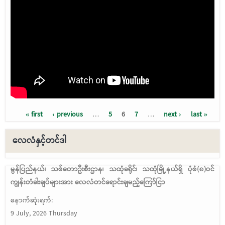
« first
‹ previous
…
5
6
7
…
next ›
last »
Pages
လေလံနှင့်တင်ဒါ
မွန်ပြည်နယ်၊ သစ်တောဦးစီးဌာန၊ သထုံခရိုင်၊ သထုံမြို့နယ်ရှိ ပုံစံ(၈)ဝင်
ကျွန်းတံခါးချပ်များအား လေလံတင်ရောင်းချမည့်ကြော်ငြာ
နောက်ဆုံးရက်:
9 July, 2026 Thursday