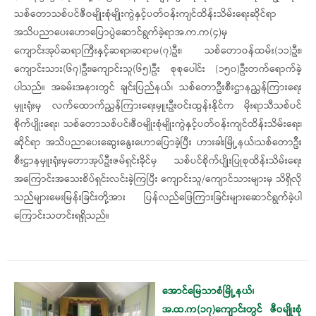
သစ်တောသစ်ပင်ဇီဝမျိုးစုံမျိုးကွဲနှင့်ပတ်ဝန်းကျင်ထိန်းသိမ်းရေးဆိုင်ရာ
အသိပညာပေးဟောပြောပွဲဆောင်ရွက်ခဲ့ရာအ.က.က(၄)မှ
ကျောင်းအုပ်ဆရာကြီးနှင့်ဆရာ၊ဆရာမ(၇)ဦး၊ သစ်တောဝန်ထမ်း(၁၁)ဦး၊
ကျောင်းသား(၆၇)ဦး၊ကျောင်းသူ(၆၅)ဦး စုစုပေါင်း (၁၅၀)ဦးတက်ရောက်ခဲ့
ပါသည်။ အခမ်းအနားတွင် ချင်းပြည်နယ်၊ သစ်တောဦးစီးဌာနညွှန်ကြားရေး
မှူးရုံးမှ လက်ထောက်ညွှန်ကြားရေးမှူးဦးဝင်းထွန်းနိုင်က မိုးရာသီသစ်ပင်
စိုက်ပျိုးရေး၊ သစ်​တောသစ်ပင်၊ဇီဝမျိုးစုံမျိုးကွဲနှင့်ပတ်ဝန်းကျင်ထိန်းသိမ်းရေး၊
ဆိုင်ရာ အသိပညာပေးဆွေးနွေးဟောပြောခဲ့ပြီး ဟားခါးမြို့နယ်၊သစ်တောဦး
စီးဌာနမှူးရုံးမှတောအုပ်ဦးဇမ်ရှင်းခိုင်မှ သစ်ပင်စိုက်ပျိုးပြုစုထိန်းသိမ်းရေး
အကြောင်းအသေးစိပ်ရှင်းလင်းခဲ့ကြပြီး ကျောင်းသူ/ကျောင်သားများမှ သိရှိလို
သည်များမေးမြန်းခြင်းတို့အား ပြန်လည်ဖြေကြားခြင်းများဆောင်ရွက်ခဲ့ပါ
ကြောင်းသတင်းရရှိသည်။
အောင်မြေသာစံမြို့နယ်၊
အ.ထ.က(၁၇)ကျောင်းတွင် ဇီဝမျိုးစုံ