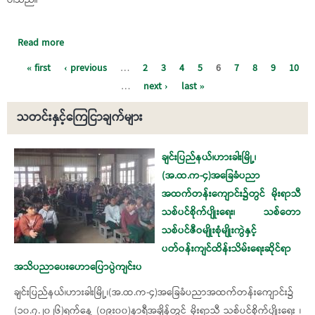
Read more
about ၂၀၂၀ ပြည့်နှစ် ပါတီစုံဒီမိုကရေစီ အထွေထွေရွေးကောက်ပွဲ
တွင် ဖြစ်ပွားခဲ့သည့် မဲမသမာမှုနှင့် တရားမဲ့ပြုကျင့်မှုများအပေါ်
Pages
« first
‹ previous
…
2
3
4
5
6
7
8
9
10
စုံစမ်းစစ်ဆေးတွေ့ရှိချက်များ
…
next ›
last »
သတင်းနှင့်ကြေငြာချက်များ
Pages
ချင်းပြည်နယ်၊ဟားခါးမြို့၊
(အ.ထ.က-၄)အခြေခံပညာ
အထက်တန်းကျောင်း၌တွင် မိုးရာသီ
သစ်ပင်စိုက်ပျိုးရေး၊ သစ်တော
သစ်ပင်ဇီဝမျိုးစုံမျိုးကွဲနှင့်
ပတ်ဝန်းကျင်ထိန်းသိမ်းရေးဆိုင်ရာ
အသိပညာပေးဟောပြောပွဲကျင်းပ
ချင်းပြည်နယ်၊ဟားခါးမြို့၊(အ.ထ.က-၄)အခြေခံပညာအထက်တန်းကျောင်း၌
(၁၀.၇.၂၀၂၆)ရက်နေ့ (၀၉း၀၀)နာရီအချိန်တွင် မိုးရာသီ သစ်ပင်စိုက်ပျိုးရေး ၊