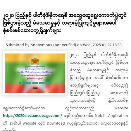
၂၀၂၀ ပြည့်နှစ် ပါတီစုံဒီမိုကရေစီ အထွေထွေရွေးကောက်ပွဲတွင်
ဖြစ်ပွားခဲ့သည့် မဲမသမာမှုနှင့် တရားမဲ့ပြုကျင့်မှုများအပေါ်
စုံစမ်းစစ်ဆေးတွေ့ရှိချက်များ
Submitted by
Anonymous (not verified)
on Wed, 2025-01-22 18:33
၂၀၂၀ ပြည့်နှစ် ပါတီစုံဒီမိုကရေစီ
အထွေထွေရွေးကေက်ပွဲတွင် ဖြစ်ပွား
ခဲ့သည့် မဲမသမာမှုနှင့် တရားမဲ့
ပြုကျင့်မှုများ အပေါ် စုံစမ်းစစ်ဆေး
တွေ့ရှိချက်များနှင့် စပ်လျဉ်း၍
ပြည်တွင်း/ပြည်ပမှ လေ့လာလို
သူများအနေဖြင့် ပြည်ထောင်စု
ရွေးကောက်ပွဲကော်မရှင်က လွှင့်တင်ထားသည့် Website
https://2020election.uec.gov.mm/
တွင်လည်းကောင်း၊ Mobile Application
ကို အဆိုပါ Website တွင် Download ရယူ၍လည်းကောင်း လေ့လာဖတ်ရှုနိုင်
ပါသည်။