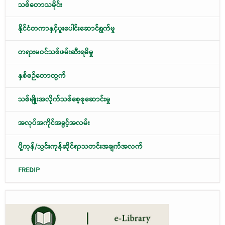
သစ်တောသမိုင်း
နိုင်ငံတကာနှင့်ပူးပေါင်းဆောင်ရွက်မှု
တရားမဝင်သစ်ဖမ်းဆီးရမိမှု
နှစ်စဉ်တောထွက်
သစ်မျိုးအလိုက်သစ်စေ့စုဆောင်းမှု
အလုပ်အကိုင်အခွင့်အလမ်း
ပို့ကုန်/သွင်းကုန်ဆိုင်ရာသတင်းအချက်အလက်
FREDIP