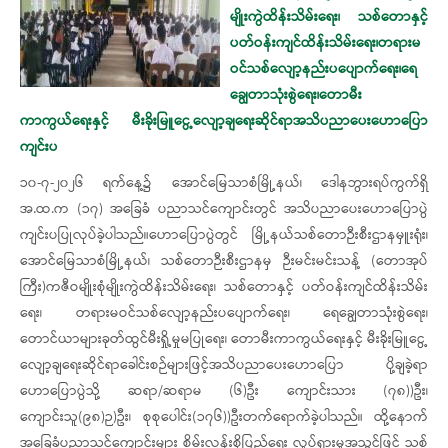
မျိုးကွဲထိန်းသိမ်းရေး၊ သစ်တောနှင့်
ပတ်ဝန်းကျင်ထိန်းသိမ်းရေး၊တရားမ
ဝင်သစ်လျော့နည်းပပျောက်ရေး၊ရေ
ချွေတာသုံးစွဲရေး၊တောမီး
ကာကွယ်ရေးနှင့် မီးခိုးမြူငွေ့လျော့ချရေးဆိုင်ရာအသိပညာပေးဟောပြော
ကျင်းပ
၁၀-၇-၂၀၂၆ ရက်နေ့၌ အောင်မြေသာစံမြို့နယ်၊ ဒေါနဘွားရပ်ကွက်ရှိ
အ.ထ.က (၁၇) အခြေခံ ပညာသင်ကျောင်းတွင် အသိပညာပေးဟောပြောပွဲ
ကျင်းပပြုလုပ်ခဲ့ပါသည်။ဟောပြောပွဲတွင် မြို့နယ်သစ်တောဉီးစီးဌာနမှူးရုံး၊
အောင်မြေသာစံမြို့နယ်၊ သစ်တောဉီးစီးဌာနမှ ဉီးမင်းမင်းသန့် (တောအုပ်
ကြီး)ကဇီဝမျိုးစုံမျိုးကွဲထိန်းသိမ်းရေး၊ သစ်တောနှင့် ပတ်ဝန်းကျင်ထိန်းသိမ်း
ရေး၊ တရားမဝင်သစ်လျော့နည်းပပျောက်ရေး၊ ရေချွေတာသုံးစွဲရေး၊
တောင်ယာများခုတ်ထွင်မီးရှို့မှုမပြုရေး၊ တောမီးကာကွယ်ရေးနှင့် မီးခိုးမြူငွေ့
လျော့ချရေးဆိုင်ရာခေါင်းစဉ်များဖြင့်အသိပညာပေးဟောပြော ပို့ချခဲ့ရာ
ဟောပြောပွဲသို့ ဆရာ/ဆရာမ (၆)ဦး ကျောင်းသား (၇၈))ဦး၊
ကျောင်းသူ(၉၈)ဉ)ဦး၊ စုစုပေါင်း(၁၇၆))ဦးတက်ရောက်ခဲ့ပါသည်။ ထို့နောက်
အခြေခံပညာသင်ကျောင်းများ စိမ်းလန်းစိုပြည်ရေး လှုပ်ရှားမှုအသွင်ဖြင့် သစ်