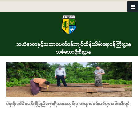
Skip to main content
သယံဇာတနှင့်သဘာဝပတ်ဝန်းကျင်ထိန်းသိမ်းရေးဝန်ကြီးဌာန
သစ်တောဦးစီးဌာန
ပဲခူးရိုးမစိမ်းလန်းစိုပြည်ရေးဧရိယာအတွင်းမှ တရားမဝင်သစ်များဖမ်းဆီးရမိ