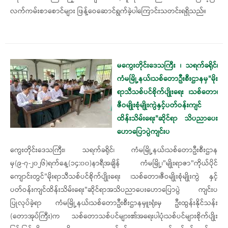
လက်ကမ်းစာစောင်များ ဖြန့်ဝေဆောင်ရွက်ခဲ့ပါကြောင်းသတင်းရရှိသည်။
မကွေးတိုင်းဒေသကြီး ၊ သရက်ခရိုင်၊
ကံမမြို့နယ်၊သစ်တောဦးစီးဌာနမှ"မိုး
ရာသီသစ်ပင်စိုက်ပျိုးရေး ၊သစ်တော၊
ဇီဝမျိုးစုံမျိုးကွဲနှင့်ပတ်ဝန်းကျင်
ထိန်းသိမ်းရေး"ဆိုင်ရာ သိပညာပေး
ဟောပြောပွဲကျင်းပ
ကွေးတိုင်းဒေသကြီး၊ သရက်ခရိုင်၊ ကံမမြို့နယ်၊သစ်တောဦးစီးဌာန
မှ(၉-၇-၂၀၂၆)ရက်နေ့(၁၄:၀၀)နာရီအချိန် ကံမမြို့၊"မျိုးရာဇာ"ကိုယ်ပိုင်​
ကျောင်းတွင်"မိုးရာသီသစ်ပင်စိုက်ပျိုးရေး ၊သစ်တော၊ဇီဝမျိုးစုံမျိုးကွဲ နှင့်
ပတ်ဝန်းကျင်ထိန်းသိမ်းရေး"ဆိုင်ရာအသိပညာပေးဟောပြောပွဲ ကျင်းပ
ပြုလုပ်ခဲ့ရာ ကံမမြို့နယ်၊သစ်တောဦးစီးဌာနမှူးရုံးမှ ဦးထွန်းနိုင်သန်း
(တောအုပ်ကြီး)က သစ်တောသစ်ပင်များ၏အ​ရေးပါပုံ၊သစ်ပင်များစိုက်ပျိုး