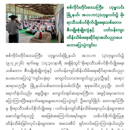
စစ်ကိုင်းတိုင်းဒေသကြီး၊ ​ဟုမ္မလင်း
မြို့နယ်၊ အ.လ.က(၃)ဟုမ္မလင်း၌ မိုး
ရာသီသစ်ပင်စိုက်ပျိုး​ရေး၊သစ်တော၊
ဇီဝမျိုးစုံမျိုးကွဲနှင့် ပတ်ဝန်းကျင
ထိန်းသိမ်းရေးဆိုင်ရာအသိပညာပေး
ဟောပြောပွဲကျင်းပ
စစ်ကိုင်းတိုင်းဒေသကြီး၊ ​ဟုမ္မလင်းမြို့နယ်၊ အ.လ.က (၃)ဟုမ္မလင်း၌
(၉.၇.၂၀၂၆) ရက်နေ့၊ (၁၄:၃၀)နာရီ အချိန်တွင်“မိုးရာသီသစ်ပင်စိုက်ပျိုးရေး၊
သစ်​တော၊ ဇီဝမျိုးစုံမျိုးကွဲနှင့် ပတ်ဝန်းကျင်ထိန်းသိမ်း​ရေးဆိုင်ရာအသိပညာ
ပေးဟောပြောပွဲ”ကျင်းပခဲ့ရာ ​​​ကျောင်းသား/​ကျောင်သူ(၂၃၃)ဦးနှင့် ဆရာ/
ဆရာမ(၅)ဦး၊ မြို့နယ်သစ်တောဝန်ထမ်း(၆)ဦး၊ စုစုပေါင်း(၂၄၄)ဦး တက်
ရောက်ခဲ့ပါသည်။ ​ရှေးဦးစွာ ​ကျောင်းအုပ်ဆရာမကြီးက အဖွင့်အမှာစကား​
ပြောကြားပြီး​နောက်ဆွေးနွေး‌ဟောပြောပွဲတွင် ​ဦး​ကျော်မြိုင်၊ ​တောအုပ်ကြီး
မှ မိုးရာသီသစ်ပင်စိုက်ပျိုး​ရေး ၊ ပတ်ဝန်းကျင်ထိန်းသိမ်း​ရေးလုပ်ငန်းများအား
ဆောင်ရွက်ရသည့် အခြေခံအကြောင်းအရင်းများ၊ သစ်ပင်စိုက်ပျိုးပြုစု
ထိန်းသိမ်းခြင်းလုပ်ငန်းများအား အ​သေးစိပ် ရှင်းလင်း​ပြောကြားခဲ့ပါသည်။