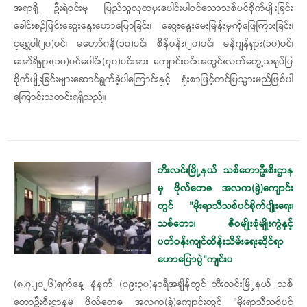
အရာရှိ ဦးရဲဝင်းမှ ပြည်သူလူထုပူးပေါင်းပါဝင်သောသစ်ပင်စိုက်ပျိုးခြင်း
ခေါင်းစဉ်ဖြင်းဆွေးနွေးဟောပြောခြင်း၊ ဆွေးနွေးမေးမြန်းမှုကိုဖြေကြားခြင်း၊
ငုရွှေဝါ(၂၀)ပင်၊ မဟော်ဂနီ(၁၀)ပင်၊ စိန်ပန်း(၂၀)ပင်၊ မန်ဂျန်ရှား(၁၀)ပင်၊
အော်ရီရှား(၁၀)ပင်ပေါင်း(၇၀)ပင်အား ကျောင်းဝင်းအတွင်းလက်တွေ့သရုပ်ပြ
စိုက်ပျိုးခြင်းများဆောင်ရွက်ခဲ့ပါကြောင်းနှင့် ရုံးစာဖြင့်တင်ပြသွားမည်ဖြစ်ပါ
ကြောင်းသတင်းရရှိသည်။
ဘီးလင်းမြို့နယ် သစ်တောဦးစီးဌာန
မှ ဗိုလ်တေဇ အလက(ခွဲ)ကျောင်း
တွင် "မိုးရာသီသစ်ပင်စိုက်ပျိုးရေး၊
သစ်တော၊ ဇီဝမျိုးစုံမျိုးကွဲနှင့်
ပတ်ဝန်းကျင်ထိန်းသိမ်းရေးဆိုင်ရာ
ဟောပြောပွဲ"ကျင်းပ
(၈.၇.၂၀၂၆)ရက်နေ့ နံနက် (၀၉း၃၀)နာရီအချိန်တွင် ဘီးလင်းမြို့နယ် သစ်
တောဦးစီးဌာနမှ ဗိုလ်တေဇ အလက(ခွဲ)ကျောင်းတွင် "မိုးရာသီသစ်ပင်