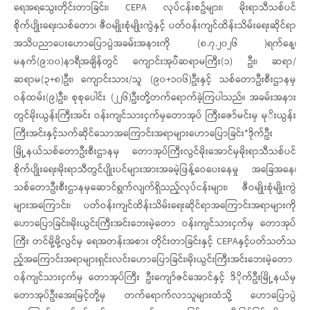
ရေအရသွေးတိုင်းတာခြင်း၊ CEPA လုပ်ငန်းစဥ်များ၊ မိုးရာသီသစ်ပင်
စိုက်ပျိုးရေး၊သစ်တော၊ ဇီဝမျိုးစုံမျိုးကွဲနှင့် ပတ်ဝန်းကျင်ထိန်းသိမ်းရေးဆိုင်ရာ
အသိပညာပေးဟောပြောပွဲအခမ်းအနားကို (၈.၇.၂၀၂၆ )ရက်နေ့၊
မနက်(၉:၀၀)နာရီအချိန်တွင် ကျောင်းအုပ််ဆရာမကြီး(၁) ဦး၊ ဆရာ/
ဆရာမ(၃+၈)ဦး၊ ကျောင်းသား/သူ (၉၀+၁၀၆)ဦးနှင့် သစ်တောဦးစီးဌာနမှ
ဝန်ထမ်း(၉)ဦး၊ စုစုပေါင်း (၂၂၆)ဦးတို့တက်ရောက်ခဲ့ကြပါသည်။ ‎အခမ်းအနား
တွင်မိုးယွန်း​​ကြီးအင်း ဝန်းကျင်သားငှက်မှ​တောအုပ်​ ကြီးဇော်မင်းမှ မုိးယွန်း​
ကြီးအင်းနှင့်သက်ဆိုင်သောအကြောင်းအရာများဟောပြောခြင်း*ဒိုက်ဦး
မြို့နယ်သစ်တောဦးစီးဌာနမှ တောအုပ်ကြီးလွင်မိုးအောင်မှမိုးရာသီသစ်ပင်
စိုက်ပျိုးရေး၊မိုးရာသီတွင်ပျိုးပင်များအားအခမဲ့ဖြန့်ဝေပေးနေမှု အခြေအနေ၊
သစ်တောဦးစီးဌာနမှဆောင်ရွက်လျက်ရှိသည့်လုပ်ငန်းများ၊ ဇီဝမျိုးစုံမျိုးကွဲ
များအကြောင်း၊ ပတ်ဝန်းကျင်ထိန်းသိမ်းရေးဆိုင်ရာအကြောင်းအရာများကို
ဟောပြောခြင်း၊မိုးယွင်းကြီးအင်းဘေးမဲ့တော ဝန်းကျင်သားငှက်မှ တောအုပ်
ကြီး တင်မို့မို့လွင်မှ ရေအတန်းအစား တိုင်းတာခြင်းနှင့် CEPAနှင့်ပတ်သတ်သ
ည့်အကြောင်းအရာများရှင်းလင်းဟောပြောခြင်း၊မိုးယွင်းကြီးအင်းဘေးမဲ့တော
ဝန်ကျင်သားငှက်မှ တောအုပ်ကြီး ဦးကျော်ဇင်အောင်နှင့် ဒိိုက်ဦးမြို့နယ်မှ
တောအုပ်ဦးအေးမြင့်တို့မှ တက်ရောက်လာသူများထံသို့ ဟောပြောပွဲ