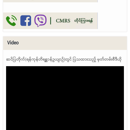
Video
ဆင်ပြတိုက်(ရန်ကုန်တိရစ္ဆာန်ဥယျာဉ်)တွင် ပြသထားသည့် မှတ်တမ်းဗီဒီယို