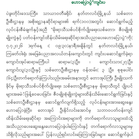
ဟောပြောပွဲ"ကျင်းပ
ပဲခူးတိုင်းဒေသကြီး၊ သာယာဝတီခရိုင်၊ နတ်တလင်းမြို့နယ် သစ်တော
ဦးစီးဌာနမှ အစိုးရဌာနဆိုင်ရာများ၏ ရက်(၁၀၀)အတွင်း ဆောင်ရွက်မည့်
လုပ်ငန်းစီမံချက်နှင့်အညီ "မိုးရာသီသစ်ပင်စိုက်ပျိုးရေး၊သစ်တော၊ ဇီဝမျိုးစုံ
မျိုးကွဲနှင့် ပတ်ဝန်းကျင်ထိန်းသိမ်းရေးဆိုင်ရာအသိပညာပေးဟောပြောပွဲ"ကို(
၇.၇.၂၀၂၆ )ရက်နေ့ ၊( ၀၉:၃၀)နာရီအချိန်တွင် နတ်တလင်းမြို့နယ်၊
ကြခတ်ဝါးရုံ၊ အခြေခံပညာအလယ်တန်းကျောင်းတွင် ကျင်းပဆောင်ရွက်ခဲ့ရာ
ကျောင်းအုပ်ဆရာမကြီးပါ ဆရာမ(၃)ဦး၊ ၊ ကျောင်းသား(၂၇)ဦး၊
ကျောင်းသူ(၃၁)ဦးနှင့် သစ်တောဦးစီးဌာနမှ ဝန်ထမ်း( ၃ )ဦး၊ စုစုပေါင်း
(၆၄)ဦးတက်ရောက်ခဲ့ကြပါသည်။အခမ်းအနားတွင် တောအုပ်ကြီး ဦး​မျိုးသက်
ခိုင်မှ မိုးရာသီသစ်ပင်စိုက်ပျိုးရေး၊ သစ်တောဦးစီးဌာနမှ မိုးရာသီတွင် ပျိုးပင်
များအခမဲံဖြန့်ဝေပေးခြင်း၊ ဇီဝမျိုးစုံမျိုးကွဲများထိန်းသိမ်းဆောင်ရွက်ခြင်းနှင့်
သစ်တောဦးစီးဌာနမှ ဆောင်ရွက်လျက်ရှိသည့် လုပ်ငန်းများအားဆွေးနွေး
ဟောပြောခဲ့ပြီး၊ တောအုပ် ဦးနိုင်လင်းအောင်မှ သဘာဝပတ်ဝန်းကျင်
ထိန်းသိမ်းရေးဆိုင်ရာ အကြောင်းအရာများကို တက်ရောက်လာသူများထံသို့
အသိပညာပေးဆွေးနွေးဟောပြောခဲ့ပါကြောင်းနှင့် တက်ရောက်လာသူများမှ
သိရှိလိုသည်များအပေါ် ပြန်လည်ရှင်းလင်းဖြေကြားခြင်းများ ဆောင်ရွက်ခဲ့ပါ