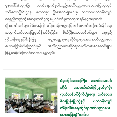
စုစုပေါင်း(၁၄၇)ဦး တက်ရောက်ခဲ့ပါသည်။‎အသိပညာ‌‌ပေးဟောပြောပွဲတွင်
သစ်တောဦးစီးဌာန၊ တောအုပ် ဦးအောင်မျိုးမင်းမှ သဘာဝပတ်ဝန်းကျင်
ရေရှည်တည်တံ့စေရန်၊ရာသီဥတုပြောင်းလဲမှုကာကွယ်ရန်နှင့်အနာဂတ်
မျိုးဆက်သစ်များစိမ်းလန်းစို‌ ပြေသည့်ကမ္ဘာမြေတစ်ခုလက်ဆင့်ကမ်းနိုင်ရေး
အတွက်‎သစ်တောပြုစုထိန်းသိမ်းခြင်း၊ စိုက်ပြီး‌သောသစ်ပင်များ ရေရှည်
ရှင်သန်ရေးနှင့်မီးခိုးမြူ‌ ငွေ့လျော့ချရေးဆိုင်ရာများအားအသိပညာပေး
ဟောပြောခဲ့ပါကြောင်းနှင့် အသိပညာပေးဆိုင်ရာလက်ကမ်းစာစောင်များ
ဖြန့်‌ဝေခဲ့ပါကြောင်းသတင်းရရှိသည်။
ပဲခူးတိုင်းဒေသကြီး၊ ညောင်လေးပင်
ခရိုင်၊ ကျောက်တံခါးမြို့နယ်မှ"မိုး
ရာသီသစ်ပင်စိုက်ပျိုးရေး၊ သစ်တော၊
ဇီဝမျိုးစုံမျိုးကွဲနှင့် ပတ်ဝန်းကျင်
ထိန်းသိမ်းရေးဆိုင်ရာအသိပညာပေး
ဟောပြောပွဲ"ကျင်းပ