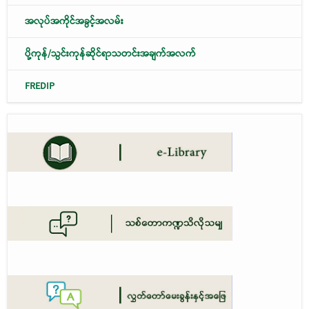
အလုပ်အကိုင်အခွင့်အလမ်း
ပို့ကုန်/သွင်းကုန်ဆိုင်ရာသတင်းအချက်အလက်
FREDIP