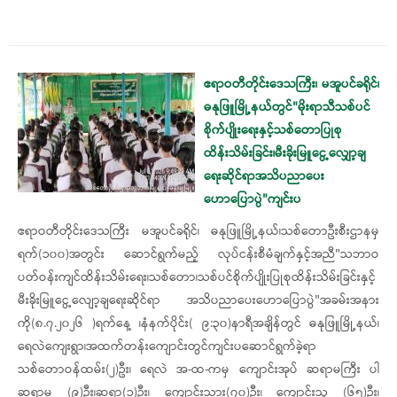
‎ဧရာဝတီတိုင်းဒေသကြီး၊ မအူပင်ခရိုင်၊
ဓနုဖြူမြို့နယ်တွင်"မိုးရာသီသစ်ပင်
စိုက်ပျိုးရေးနှင့်သစ်တောပြုစု
ထိန်းသိမ်းခြင်း၊မီးခိုးမြူငွေ့လျှော့ချ
ရေးဆိုင်ရာအသိပညာပေး
ဟောပြောပွဲ"ကျင်းပ
‎ဧရာဝတီတိုင်းဒေသကြီး မအူပင်ခရိုင်၊ ဓနုဖြူမြို့နယ်၊သစ်တောဦးစီးဌာနမှ
ရက်(၁၀၀)အတွင်း ဆောင်ရွက်မည့် လုပ်ငန်းစီမံချက်နှင့်အညီ"သဘာဝ
ပတ်ဝန်းကျင်ထိန်းသိမ်းရေး၊သစ်တော၊သစ်ပင်စိုက်ပျိုးပြုစုထိန်းသိမ်းခြင်းနှင့်
မီးခိုးမြူ‌ငွေ့လျော့ချရေးဆိုင်ရာ အသိပညာပေးဟောပြောပွဲ"အခမ်းအနား
ကို‎(၈.၇.၂၀၂၆ )ရက်နေ့ ၊နံနက်ပိုင်း( ၉:၃၀)နာရီအချိန်တွင် ဓနုဖြူမြို့နယ်၊
ရေလဲကျေးရွာ၊အထက်တန်းကျောင်းတွင်ကျင်းပဆောင်ရွက်ခဲ့ရာ
သစ်တောဝန်ထမ်း(၂)ဦး၊‌ ရေလဲ အ-ထ-ကမှ ကျောင်းအုပ် ဆရာမကြီး ပါ
ဆရာမ (၉)ဦး၊ဆရာ(၁)ဦး၊ ကျောင်းသား(၇၀)ဦး၊ ကျောင်းသူ (၆၅)ဦး၊