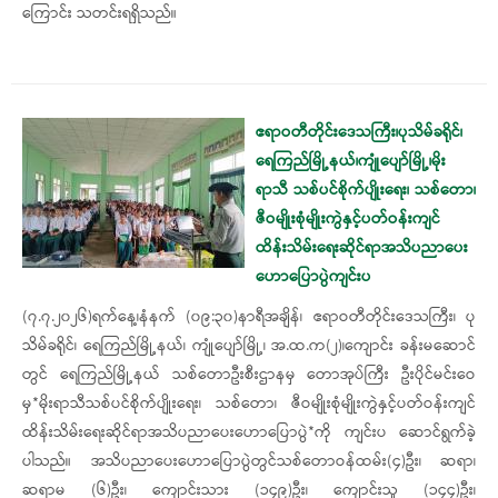
ကြောင်း သတင်းရရှိသည်။
ဧရာဝတီတိုင်းဒေသကြီး၊ပုသိမ်ခရိုင်၊
ရေကြည်မြို့နယ်၊ကျုံပျော်မြို့၊မိုး
ရာသီ သစ်ပင်စိုက်ပျိုးရေး၊ သစ်တော၊
ဇီဝမျိုးစုံမျိုးကွဲနှင့်ပတ်ဝန်းကျင်
ထိန်းသိမ်းရေးဆိုင်ရာအသိပညာပေး
ဟောပြောပွဲကျင်းပ
(၇.၇.၂၀၂၆)ရက်နေ့၊နံနက် (၀၉:၃၀)နာရီအချိန်၊ ဧရာဝတီတိုင်းဒေသကြီး၊ ပု
သိမ်ခရိုင်၊ ရေကြည်မြို့နယ်၊ ကျုံပျော်မြို့၊ အ.ထ.က(၂)၊ကျောင်း ခန်းမဆောင်
တွင် ရေကြည်မြို့နယ် သစ်တောဦးစီးဌာနမှ တောအုပ်ကြီး ဦးပိုင်မင်းဝေ
မှ*မိုးရာသီသစ်ပင်စိုက်ပျိုးရေး၊ သစ်တော၊ ဇီဝမျိုးစုံမျိုးကွဲနှင့်ပတ်ဝန်းကျင်
ထိန်းသိမ်းရေးဆိုင်ရာအသိပညာပေးဟောပြောပွဲ*ကို ကျင်းပ ဆောင်ရွက်ခဲ့
ပါသည်။ အသိပညာပေးဟောပြောပွဲတွင်သစ်တောဝန်ထမ်း(၄)ဦး၊ ဆရာ၊
ဆရာမ (၆)ဦး၊ ကျောင်းသား (၁၄၉)ဦး၊ ကျောင်းသူ (၁၄၄)ဦး၊