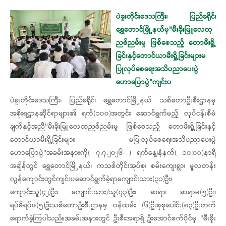
ပဲခူးတိုင်းဒေသကြီး၊ ​ပြည်ခရိုင်၊
ရွှေတောင်မြို့နယ်မှ"မီးခိုးမြူလေထု
ညစ်ညမ်းမှု ဖြစ်စေသည့် တောမီးရှို့
ခြင်းနှင့်တောင်ယာမီးရှို့ခြင်းများမ
ပြုလုပ်စေရေးအသိပညာပေးပွဲ
ဟောပြောပွဲ"ကျင်းပ
ပဲခူးတိုင်းဒေသကြီး၊ ပြည်ခရိုင်၊ ရွှေတောင်မြို့နယ် သစ်တောဦးစီးဌာနမှ
အစိုးရဌာနဆိုင်ရာများ၏ ရက်(၁၀၀)အတွင်း ဆောင်ရွက်မည့် လုပ်ငန်းစီမံ
ချက်နှင့်အညီ"မီးခိုးမြူလေထုညစ်ညမ်းမှု ဖြစ်စေသည့် တောမီးရှို့ခြင်းနှင့်
တောင်ယာမီးရှို့ခြင်းများ မပြုလုပ်စေရေးအသိပညာပေးပွဲ
ဟောပြောပွဲ"အခမ်းအနားကို( ၇.၇.၂၀၂၆ ) ရက်နေ့၊နံနက်( ၁၀:၀၀)နာရီ
အချိန်တွင် ရွှေတောင်မြို့နယ်၊ ကသစ်တိုင်းအုပ်စု၊ စမ်းကျေးရွာ၊ မူလတန်း
လွန်ကျောင်းတွင်ကျင်းပဆောင်ရွက်ခဲ့ရာကျောင်းသား(၃၁)ဦး၊
ကျောင်းသူ(၄၂)ဦး၊ ကျောင်းသား​/သူ(၇၃)ဦး၊ ဆရာ၊ ဆရာမ(၅)ဦး၊
ရပ်မိရပ်ဖ(၅)ဦးသစ်တောဦးစီးဌာနမှ ဝန်ထမ်း (၆)ဦးစုစုပေါင်း(၈၃)ဦးတက်
ရောက်ခဲ့ကြပါသည်။အခမ်းအနားတွင် ဦးစီးအရာရှိ ဦးအောင်စက်ပိုင်မှ "မီးခိုး