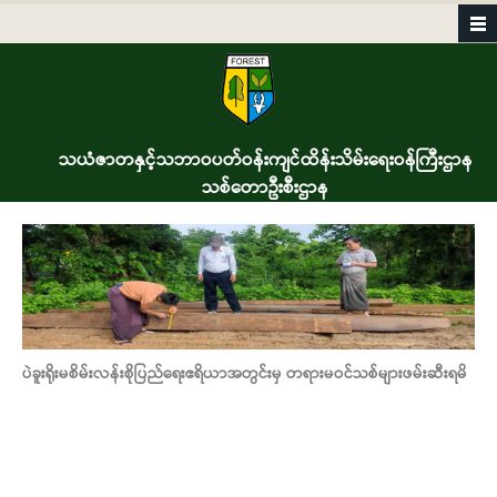
Skip to main content
သယံဇာတနှင့်သဘာဝပတ်ဝန်းကျင်ထိန်းသိမ်းရေးဝန်ကြီးဌာန
သစ်တောဦးစီးဌာန
ပဲခူးရိုးမစိမ်းလန်းစိုပြည်ရေးဧရိယာအတွင်းမှ တရားမဝင်သစ်များဖမ်းဆီးရမိ