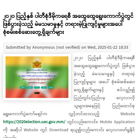
၂၀၂၀ ပြည့်နှစ် ပါတီစုံဒီမိုကရေစီ အထွေထွေရွေးကောက်ပွဲတွင်
ဖြစ်ပွားခဲ့သည့် မဲမသမာမှုနှင့် တရားမဲ့ပြုကျင့်မှုများအပေါ်
စုံစမ်းစစ်ဆေးတွေ့ရှိချက်များ
Submitted by
Anonymous (not verified)
on Wed, 2025-01-22 18:33
၂၀၂၀ ပြည့်နှစ် ပါတီစုံဒီမိုကရေစီ
အထွေထွေရွေးကေက်ပွဲတွင် ဖြစ်ပွား
ခဲ့သည့် မဲမသမာမှုနှင့် တရားမဲ့
ပြုကျင့်မှုများ အပေါ် စုံစမ်းစစ်ဆေး
တွေ့ရှိချက်များနှင့် စပ်လျဉ်း၍
ပြည်တွင်း/ပြည်ပမှ လေ့လာလို
သူများအနေဖြင့် ပြည်ထောင်စု
ရွေးကောက်ပွဲကော်မရှင်က လွှင့်တင်ထားသည့် Website
https://2020election.uec.gov.mm/
တွင်လည်းကောင်း၊ Mobile Application
ကို အဆိုပါ Website တွင် Download ရယူ၍လည်းကောင်း လေ့လာဖတ်ရှုနိုင်
ပါသည်။