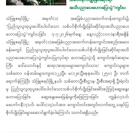
အသိပညာပေးဟောပြောပွဲ”ကျင်းပ
သံဖြူဇရပ်မြို့၊ အမှတ်(၁) အခြေခံပညာအထက်တန်းကျောင်း၌
“ပြည်သူလူထုပူးပေါင်းပါဝင်သော သစ်ပင်စိုက်ပျိုးခြင်းဆိုင်ရာအသိပညာပေး
ဟောပြောပွဲ”ကျင်းပခြင်း ၇-၇-၂၀၂၆ရက်နေ့၊ နေ့လည်(၁:၀၀)နာရီအချိန်
သံဖြူဇရပ်မြို့၊ အမှတ်(၁)အခြေခံပညာအထက်တန်းကျောင်းအစည်းအဝေး
ခန်းမတွင် ပြည်သူလူထုပူးပေါင်းပါဝင်သောသစ်ပင်စိုက်ပျိုးခြင်းဆိုင်ရာအသိ
ပညာပေးဟောပြောပွဲကျင်းပပြုလုပ်ရာ ဟောပြောပွဲသို့ ကျောင်းအုပ်ဆရာမ
ကြီး ဒေါ်သောင်းနှင့် ဆရာ/ဆရာမများ၊ကျောင်းသား/ ကျောင်းသူများ၊
သစ်တော ဝန်ထမ်းများကျား(၁၂၂)ဦး၊ မ(၁၂၈)ဦး၊စုစုပေါင်း (၂၅၀) ဦး တက်
ရောက်ခဲ့ကြပြီး သံဖြူဇရပ်မြို့နယ်၊ သစ်တောဦးစီးဌာန၊ ဦးစီးအရာရှိ ဦးရဲဝင်း
မှ ပြည်သူလူထုပူးပေါင်းပါဝင်သောသစ်ပင်စိုက်ပျိုးခြင်းခေါင်းစဉ်ဖြင့်ဆွေးနွေး
ဟောပြောခြင်း၊ ဆွေးနွေးမေးမြန်းမှုကိုဖြေကြားခြင်း ကျွန်း(၇)ပင်၊
မဟော်ဂနီ(၇)ပင်၊ ပေါင်း(၁၄)ပင်အား ကျောင်းဝင်းအတွင်းလက်တွေ့သရုပ်ပြ
စိုက်ပျိုးခြင်းများဆောင်ရွက်ခဲ့ပါကြောင်း သတင်းရရှိသည်။