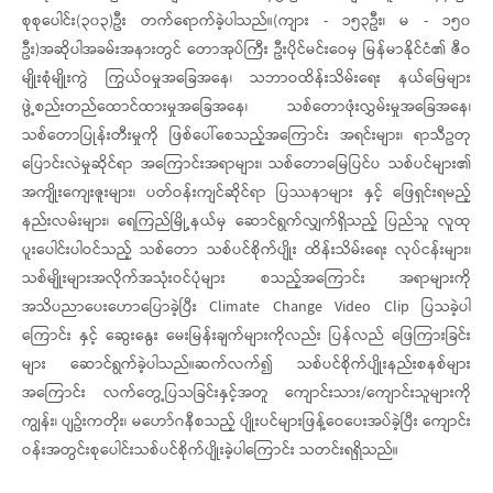
စုစုပေါင်း(၃၀၃)ဦး တက်ရောက်ခဲ့ပါသည်။(ကျား - ၁၅၃ဦး၊ မ - ၁၅၀
ဦး)အဆိုပါအခမ်းအနားတွင် တောအုပ်ကြီး ဦးပိုင်မင်းဝေမှ မြန်မာနိုင်ငံ၏ ဇီဝ
မျိုးစုံမျိုးကွဲ ကြွယ်ဝမှုအခြေအနေ၊ သဘာဝထိန်းသိမ်းရေး နယ်မြေများ
ဖွဲ့စည်းတည်ထောင်ထားမှုအခြေအနေ၊ သစ်တောဖုံးလွှမ်းမှုအခြေအနေ၊
သစ်တောပြုန်းတီးမှုကို ဖြစ်ပေါ်စေသည့်အကြောင်း အရင်းများ၊ ရာသီဥတု
ပြောင်းလဲမှုဆိုင်ရာ အကြောင်းအရာများ၊ သစ်တောမြေပြင်ပ သစ်ပင်များ၏
အကျိုးကျေးဇူးများ၊ ပတ်ဝန်းကျင်ဆိုင်ရာ ပြဿနာများ နှင့် ဖြေရှင်းရမည့်
နည်းလမ်းများ၊ ရေကြည်မြို့နယ်မှ ဆောင်ရွက်လျှက်ရှိသည့် ပြည်သူ လူထု
ပူးပေါင်းပါဝင်သည့် သစ်တော သစ်ပင်စိုက်ပျိုး ထိန်းသိမ်းရေး လုပ်ငန်းများ၊
သစ်မျိုးများအလိုက်အသုံးဝင်ပုံများ စသည့်အကြောင်း အရာများကို
အသိပညာပေးဟောပြောခဲ့ပြီး Climate Change Video Clip ပြသခဲ့ပါ
ကြောင်း နှင့် ဆွေးနွေး မေးမြန်းချက်များကိုလည်း ပြန်လည် ဖြေကြားခြင်း
များ ဆောင်ရွက်ခဲ့ပါသည်။ဆက်လက်၍ သစ်ပင်စိုက်ပျိုးနည်းစနစ်များ
အကြောင်း လက်တွေ့ပြသခြင်းနှင့်အတူ ကျောင်းသား/ကျောင်းသူများကို
ကျွန်း၊ ပျဥ်းကတိုး၊ မဟော်ဂနီစသည့် ပျိုးပင်များဖြန့်ဝေပေးအပ်ခဲ့ပြီး ကျောင်း
ဝန်းအတွင်းစုပေါင်းသစ်ပင်စိုက်ပျိုးခဲ့ပါကြောင်း သတင်းရရှိသည်။