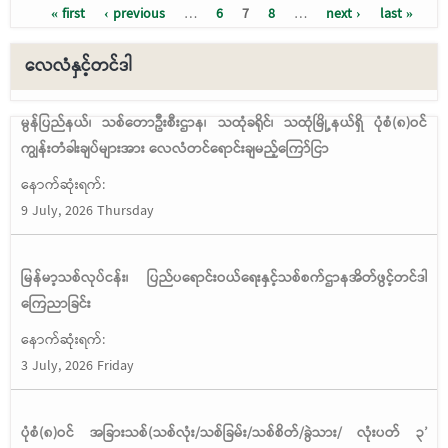
« first
‹ previous
…
6
7
8
…
next ›
last »
Pages
လေလံနှင့်တင်ဒါ
မွန်ပြည်နယ်၊ သစ်တောဦးစီးဌာန၊ သထုံခရိုင်၊ သထုံမြို့နယ်ရှိ ပုံစံ(၈)ဝင်
ကျွန်းတံခါးချပ်များအား လေလံတင်ရောင်းချမည့်ကြော်ငြာ
နောက်ဆုံးရက်:
9 July, 2026 Thursday
မြန်မာ့သစ်လုပ်ငန်း၊ ပြည်ပရောင်းဝယ်ရေးနှင့်သစ်စက်ဌာနအိတ်ဖွင့်တင်ဒါ
ကြေညာခြင်း
နောက်ဆုံးရက်:
3 July, 2026 Friday
ပုံစံ(၈)ဝင် အခြားသစ်(သစ်လုံး/သစ်ခြမ်း/သစ်စိတ်/ခွဲသား/ လုံးပတ် ၃’