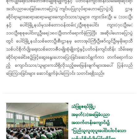
စိုက်ပျိုးရေး၊သစ်တော၊ဇီဝမျိုးစုံမျိုးကွဲနှင့် ပတ်ဝန်းကျင်ထိန်းသိမ်းရေးဆိုင်ရာ
အသိပညာပေးခြင်းဟောပြောပွဲ´ကျင်းပပြုလုပ်ရာဟောပြောပွဲသို့ ဌာန
ဆိုင်ရာများ၊ဆရာ၊ဆရာမများ၊ကျောင်းသား/သူများ၊ ကျား(၆၈)ဦး မ (၁၁၀)ဦး
နှင့် ပေါင်မြို့နယ်မှသစ်တောဝန်ထမ်း(၂)ဦး၊စုစုပေါင်း ကျား(၇၀)ဦး၊မ(
၁၁၀)ဦး၊စုစုပေါင်းလူဦးရေ(၁၈၀)ဦးတက်ရောက်ခဲ့ကြပြီး အဆိုပါဟောပြောပွဲ
တွင် ပေါင်မြို့နယ်သစ်တောဦးစီးဌာနမှ တောအုပ်ကြီးဦးဇာ်လွင်ဦးမှမိုးရာသီ
သစ်ပင်စိုက်ပျိုးရေး၊သစ်တော၊ဇီဝမျိုးစုံမျိုးကွဲနှင့်ပတ်ဝန်းကျင်ထိန်း သိမ်းရေး
ဆိုင်ရာခေါင်းစဥ်ဖြင့်ဆွေးနွေးဟောပြောခြင်းဆောင်ရွက်ကာ တက်‌ရောက်သ
ည့်‌ ကျောင်းသား/သူများကသိရှိလိုသည့်မေးမြန်းချက်များအပေါ် ပြန်လည်
ဖြေကြားခြင်းများ ဆောင်ရွက်ခဲ့ပါကြောင်း သတင်းရရှိသည်။
သံဖြူဇရပ်မြို့၊
အမှတ်(၁)အခြေခံပညာ
အထက်တန်းကျောင်း၌
“ပြည်သူလူထုပူးပေါင်းပါဝင်သော
သစ်ပင်စိုက်ပျိုးခြင်းဆိုင်ရာ