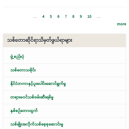
…
4
5
6
7
8
9
10
…
more
သစ်တောဆိုင်ရာသိမှတ်ဖွယ်ရာများ
ဖွဲ့စည်းပုံ
သစ်တောသမိုင်း
နိုင်ငံတကာနှင့်ပူးပေါင်းဆောင်ရွက်မှု
တရားမဝင်သစ်ဖမ်းဆီးရမိမှု
နှစ်စဉ်တောထွက်
သစ်မျိုးအလိုက်သစ်စေ့စုဆောင်းမှု