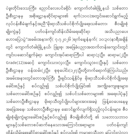
ပဲခူးတိုင်းဒေသကြီး၊ ညောင်လေးပင်ခရိုင်၊ ကျောက်တံခါးမြို့နယ် သစ်တော
ဦးစီးဌာနမှ အစိုးရဌာနဆိုင်ရာများ၏ ရက်(၁၀၀)အတွင်းဆောင်ရွက်မည့်
လုပ်ငန်းစီမံချက်နှင့်အညီ"မိုးရာသီသစ်ပင်စိုက်ပျိုးရေး၊သစ်တော၊ ဇီဝမျိုးစုံ
မျိုးကွဲနှင့် ပတ်ဝန်းကျင်ထိန်းသိမ်းရေးဆိုင်ရာ အသိပညာပေး
ဟောပြောပွဲ"အခမ်းအနားကို( ၇.၇.၂၀၂၆ )ရက်နေ့၊နံနက်( ၁၀:၃၀)နာရီအချိန်
တွင် ကျောက်တံခါးမြို့နယ်၊ ဖြူးစု၊ အခြေခံပညာအထက်တန်းကျောင်းတွင်
ကျင်းပဆောင်ရွက်ခဲ့ရာ ကျောင်းအုပ်ဆရာကြီးပါ ဆရာ(၃)ဦး၊ ဆရာမ(၂)ဦး၊
Grade(12)အဆင့် ကျောင်းသား(၄၀)ဦး၊ ကျောင်းသူ(၈၀)ဦးနှင့် သစ်တော
ဦးစီးဌာနမှ ဝန်ထမ်း(၂)ဦး၊ စုစုပေါင်း(၁၂၇)ဦးတို့တက်ရောက်ခဲ့ကြပါသည်။
အခမ်းအနားတွင်တောအုပ်ကြီး ဦးရှင်းသန့်နိုင်မှ မိုးရာသီသစ်ပင်စိုက်ပျိုးရေး
ခေါင်းစဉ်နှင့် စပ်လျဉ်း၍ သစ်ပင်စိုက်ပျိုးခြင်း၏ အကျိုးကျေးဇူးများ၊
သစ်တောခေါင်းစဉ်နှင့် စပ်လျဉ်း၍ သစ်ပင်သစ်တောများ၏ အရေးပါပုံနှင့်
သစ်တောဦးစီးဌာနမှ မိုးရာသီတွင်ပျိုးပင်များအားအခမဲ့ ဖြန့်ဝေပေးနေမှု
အခြေအနေ၊ သစ်တောဦးစီးဌာနမှ ဆောင်ရွက်လျက်ရှိသည့်လုပ်ငန်းများ၊ ဇီဝ
မျိုးစုံမျိုးကွဲများခေါင်းစဉ်နှင့်စပ်လျဉ်း၍ ဇီဝမျိုးစိတ်တို့ ၏ သဘောသဘာဝ
များနှင့်သစ်တောစပ်ဆက်နေသောအကြောင်းအရာများ၊ ပတ်ဝန်းကျင်
ထိန်းသိမ်းရေးဆိုင်ရာခေါင်းစဉ်နှင့် စပ်လျဉ်း၍ ကမ္ဘာရာသီဥတု ပြောင်းလဲလာ