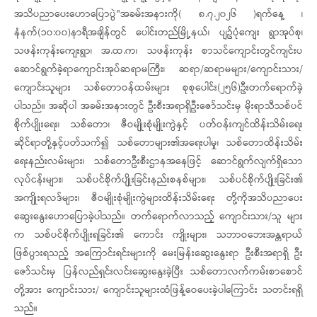
အသိပညာပေးဟောပြောပွဲ"အခမ်းအနားကို( ၈.၇.၂၀၂၆ )ရက်နေ့ ၊
နံနက်(၁၀:၀၀)နာရီအချိန်တွင် ပေါင်းတည်မြို့နယ်၊ ပျဥ်ပုံကျေး ရွာအုပ်စု၊
သဖန်းကုန်းကျေးရွာ၊ အ.ထ.က၊ သဖန်းကုန်း စာသင်ကျောင်းတွင်ကျင်းပ
ဆောင်ရွက်ခဲ့ရာကျောင်းအုပ်ဆရာမကြီး၊ ဆရာ/ဆရာမများ/ကျောင်းသား/
ကျောင်းသူများ သစ်တောဝန်ထမ်းများ စုစုပေါင်း(၂၅၆)ဦးတက်ရောက်ခဲ့
ပါသည်။ အဆိုပါ အခမ်းအနားတွင် ဦးစီးအရာရှိဦးဇော်သင်းမှ မိုးရာသီသစ်ပင်
စိုက်ပျိုးရေး၊ သစ်တော၊ ဇီဝမျိုးစုံမျိုးကွဲနှင့် ပတ်ဝန်းကျင်ထိန်းသိမ်းရေး
ဆိုင်ရာတို့နှင့်ပတ်သက်၍ သစ်တောများ၏အရေးပါမှု၊ သစ်တောထိန်းသိမ်း
ရေးနည်းလမ်းများ၊ သစ်တောဦးစီးဌာနအနေဖြင့် ဆောင်ရွက်လျက်ရှိသော
လုပ်ငန်းများ၊ သစ်ပင်စိုက်ပျိုးခြင်းနည်းစနစ်များ၊ သစ်ပင်စိုက်ပျိုးခြင်း၏
အကျိုးရလဒ်များ၊ ဇီဝမျိုးစုံမျိုးကွဲများထိန်းသိမ်းရေး တို့ကိုအသိပညာပေး
ဆွေးနွေးဟောပြောခဲ့ပါသည်။ တက်ရောက်လာသည့် ကျောင်းသား/သူ များ
က သစ်ပင်စိုက်ပျိုးရခြင်း၏ ကောင်း ကျိုးများ၊ သဘာဝဘေးအန္တရာယ်​
ဖြစ်ပွားရသည့် အကြောင်းရင်းများကို မေးမြန်းဆွေးနွေးရာ ဦးစီးအရာရှိ ဦး
ဇော်သင်းမှ ပြန်လည်ရှင်းလင်းဆွေးနွေးခဲ့ပြီး သစ်တောလက်ကမ်းစာစောင်
တို့အား ကျောင်းသား/ ကျောင်းသူများထံဖြန့်ဝေပေးခဲ့ပါကြောင်း သတင်းရရှိ
သည်။