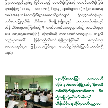
မြူလေထုညစ်ညမ်းမှု ဖြစ်စေသည့် တောမီးရှို့ခြင်းနှင့် တောင်ယာမီးရှို့ခြင်း
များမပြုလုပ်စေရေး၊ သစ်တောဦးစီးဌာနမှပျိုးပင်များအခမဲ့ဖြန့်ဝေပေးနေမှု
အခြေအနေ၊သစ်တောဦးစီးဌာနမှဆောင်ရွက်လျက် ရှိသည့်လုပ်ငန်းများ၊
သစ်တောပြုစုထိန်း သိမ်းရေး၊ ဇီဝမျိုးစုံမျိုးကွဲနှင့် သဘာဝပတ်ဝန်းကျင်
ထိန်းသိမ်းရေးအကြောင်းတို့ကို တက်ရောက်လာသူများထံသို့ ကအသိပညာ
ပေး ဆွေးနွေးဟောပြောခဲ့ပါကြောင်းနှင့် တက်ရောက်လာသူများမှ သိရှိလို
သည်များအပေါ် ပြန်လည်ရှင်းလင်းဖြေကြားခြင်းနှင့် ကျောင်းသုံး
ဗလာစာအုပ်များ ဖြန့်ဝေပေးခြင်းများ ဆောင်ရွက်ခဲ့ပါကြောင်းသတင်းရရှိ
သည်။
ပဲခူးတိုင်းဒေသကြီး၊ သာယာဝတီ
ခရိုင်၊ နတ်တလင်းမြို့နယ်မှ"မိုးရာသီ
သစ်ပင်စိုက်ပျိုးရေး၊သစ်တော၊ ဇီဝ
မျိုးစုံမျိုးကွဲနှင့်ပတ်ဝန်းကျင်
ထိန်းသိမ်းရေးဆိုင်ရာအသိပညာပေး