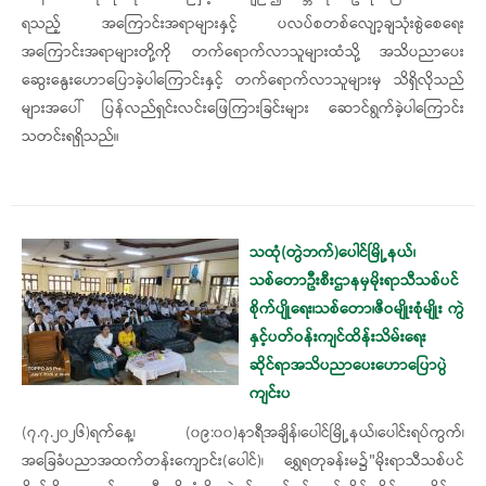
ရသည့် အကြောင်းအရာများနှင့် ပလပ်စတစ်လျော့ချသုံးစွဲစေရေး
အကြောင်းအရာများတို့ကို တက်ရောက်လာသူများထံသို့ အသိပညာပေး
ဆွေးနွေးဟောပြောခဲ့ပါကြောင်းနှင့် တက်ရောက်လာသူများမှ သိရှိလိုသည်
များအပေါ် ပြန်လည်ရှင်းလင်းဖြေကြားခြင်းများ ဆောင်ရွက်ခဲ့ပါကြောင်း
သတင်းရရှိသည်။
သထုံ(တွဲဘက်)ပေါင်မြို့နယ်၊
သစ်တောဦးစီးဌာနမှမိုးရာသီသစ်ပင်
စိုက်ပျိုရေး၊သစ်တော၊ဇီဝမျိုးစုံမျိုး ကွဲ
နှင့်ပတ်ဝန်းကျင်ထိန်းသိမ်းရေး
ဆိုင်ရာအသိပညာပေးဟောပြောပွဲ
ကျင်းပ
(၇.၇.၂၀၂၆)ရက်နေ့၊ (၀၉:၀၀)နာရီအချိန်၊‌ပေါင်မြို့နယ်၊ပေါင်းရပ်ကွက်၊
အခြေခံပညာအထက်တန်းကျောင်း(ပေါင်)၊ ရွှေရတုခန်းမ၌"မိုးရာသီသစ်ပင်