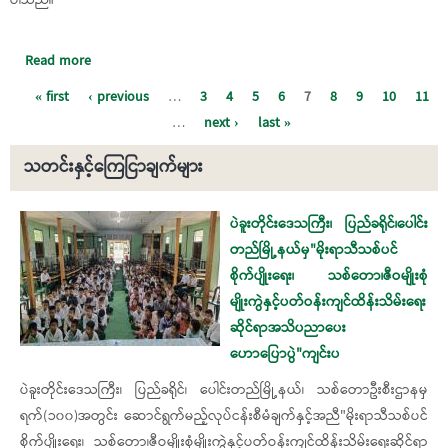
Read more
about ၂၀၂၀ ပြည့်နှစ် ပါတီစုံဒီမိုကရေစီ အထွေထွေရွေးကောက်ပွဲ
တွင် ဖြစ်ပွားခဲ့သည့် မဲမသမာမှုနှင့် တရားမဲ့ပြုကျင့်မှုများအပေါ်
Pages
« first
‹ previous
…
3
4
5
6
7
8
9
10
11
စုံစမ်းစစ်ဆေးတွေ့ရှိချက်များ
…
next ›
last »
သတင်းနှင့်ကြေငြာချက်များ
Pages
ပဲခူးတိုင်းဒေသကြီး၊ ပြည်ခရိုင်၊ပေါင်း
တည်မြို့နယ်မှ"မိုးရာသီသစ်ပင်
စိုက်ပျိုးရေး၊ သစ်တော၊ဇီဝမျိုးစုံ
မျိုးကွဲနှင့်ပတ်ဝန်းကျင်ထိန်းသိမ်းရေး
ဆိုင်ရာအသိပညာပေး
ဟောပြောပွဲ"ကျင်းပ
ပဲခူးတိုင်းဒေသကြီး၊ ပြည်ခရိုင်၊ ပေါင်းတည်မြို့နယ်၊ သစ်တောဦးစီးဌာနမှ
ရက်(၁၀၀)အတွင်း ဆောင်ရွက်မည့်လုပ်ငန်းစီမံချက်နှင့်အညီ"မိုးရာသီသစ်ပင်
စိုက်ပျိုးရေး၊ သစ်တော၊ဇီဝမျိုးစုံမျိုးကွဲနှင့်ပတ်ဝန်းကျင်ထိန်းသိမ်းရေးဆိုင်ရာ