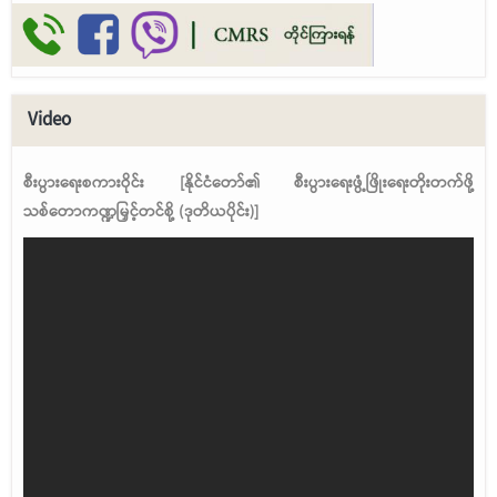
Video
စီးပွားရေးစကားဝိုင်း [နိုင်ငံတော်၏ စီးပွားရေးဖွံ့ဖြိုးရေးတိုးတက်ဖို့
သစ်တောကဏ္ဍမြှင့်တင်စို့ (ဒုတိယပိုင်း)]