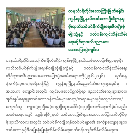
တနင်္သာရီတိုင်း​ဒေသကြီး၊မြိတ်ခရိုင်၊
ကျွန်းစုမြို့နယ်၊သစ်​တောဦးစီဌာနမှ
မိုးရာသီသစ်ပင်စိုက်ပျိုး​ရေး၊ဇီဝမျိုးစုံ
မျိုးကွဲနှင့် ပတ်ဝန်းကျင်ထိန်းသိမ်း​
ရေးဆိုင်ရာအသိပညာ​ပေး
ဟောပြောပွဲကျင်းပ
တနင်္သာရီတိုင်း​ဒေသကြီး၊မြိတ်ခရိုင်၊ကျွန်းစုမြို့နယ်၊သစ်​တောဦးစီးဌာနမှမိုး
ရာသီသစ်ပင်စိုက်ပျိုး​ရေး၊ဇီဝမျိုးစုံမျိုးကွဲနှင့် ပတ်ဝန်းကျင်ထိန်းသိမ်း​ရေး
ဆိုင်ရာအသိပညာ​ပေး​ဟော​ပြောပွဲအခမ်းအနားကို(၂၉.၆.၂၀၂၆) ရက်​နေ့
နံနက်(၁၃း၀၀)နာရီအချိန်၌ ကျွန်းစုမြို့နယ်၊​ညောင်ဘီးကျေးရွာအုပ်စု ၊
အ.ထ.က ကျောင်းအတွင်း ကျင်းပ​ဆောင်ရွက်ခဲ့ရာ ​ညောင်ဘီးကျေးရွာအုပ်စု၊
အုပ်ချုပ်​ရေးမှူး၊သစ်​တောဝန်ထမ်းများ၊ဆရာ/ဆရာမများနှင့်​ကျောင်းသား/​
ကျောင်သူ ကျား(၃၃)ဦး၊မ(၁၀၉)ဦး၊စုစု​ပေါင်း(၁၄၂)ဦးတက်​ရောက်ခဲ့ပါသည်။
အခမ်းအနားတွင် ကျွန်းစုမြို့နယ် သစ်​တောဦးစီးဌာန၊တောအုပ်ဦးတင်လှိုင်မှ
မိုးရာသီကာလအတွင်း သစ်ပင်စိုက်ပျိုးရန်၊သစ်ပင်များ၏ အကျိုး​ကျေးဇူးများ၊
သစ်​တောနှင့်ဇီဝမျိုးစုံမျိုးစုံထိန်းသိမ်း​ရေး၊ပတ်ဝန်းကျင်ထိန်းသိမ်း​ရေးအ​