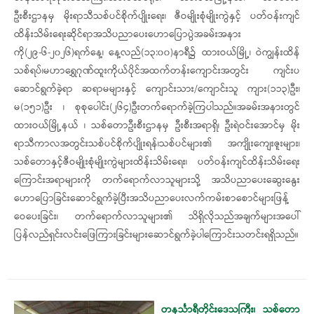
ဦးစီးဌာနမှ မိုးရာသီသစ်ပင်စိုက်ပျိုးရေး၊ ဇီဝမျိုးစုံမျိုးကွဲနှင့် ပတ်ဝန်းကျင်
ထိန်းသိမ်းရေးဆိုင်ရာအသိပညာပေးဟောပြောပွဲအခမ်းအနား
ကို(၂၉-၆-၂၀၂၆)ရက်နေ့၊ နေ့လည်(၁၃:၀၀)နာရီ၌ ထားဝယ်မြို့၊ ဝဲကျွန်းထိန်
သစ်ရပ်၊မဟာရွှေဂုဏ်ထူးကိုယ်ပိုင်အထက်တန်းကျောင်းအတွင်း ကျင်းပ
ဆောင်ရွက်ခဲ့ရာ ဆရာမများနှင့် ကျောင်းသား/ကျောင်းသူ ကျား(၁၁၃)ဦး၊
မ(၁၅၁)ဦး ၊ စုစုပေါင်း(၂၆၄)ဦးတက်ရောက်ခဲ့ကြပါသည်။အခမ်းအနားတွင်
ထားဝယ်မြို့နယ် ၊ သစ်တောဦးစီးဌာနမှ ဦးစီးအရာရှိ၊ ဦးရဲဝင်းအောင်မှ မိုး
ရာသီကာလအတွင်းသစ်ပင်စိုက်ပျိုးရန်၊သစ်ပင်များ၏ အကျိုးကျေးဇူးများ၊
သစ်တောနှင့်ဇီဝမျိုးစုံမျိုးကွဲများထိန်းသိမ်းရေး၊ ပတ်ဝန်းကျင်ထိန်းသိမ်းရေး
ကြောင်းအရာများကို တက်ရောက်လာသူများသို့ အသိပညာပေးဆွေးနွေး
ဟောပြောခြင်းဆောင်ရွက်ခဲ့ပြီးအသိပညာပေးလက်ကမ်းစာစောင်များဖြန့်
ဝေပေးခြင်း၊ တက်ရောက်လာသူများ၏ သိရှိလိုသည်အချက်များအပေါ်
ပြန်လည်ရှင်းလင်းဖြေကြားခြင်းများဆောင်ရွက်ခဲ့ပါကြောင်းသတင်းရရှိသည်။
တနင်္သာရီတိုင်းဒေသကြီး၊ သစ်တော