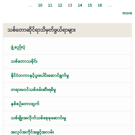
…
10
11
12
13
14
15
16
…
more
သစ်တောဆိုင်ရာသိမှတ်ဖွယ်ရာများ
ဖွဲ့စည်းပုံ
သစ်တောသမိုင်း
နိုင်ငံတကာနှင့်ပူးပေါင်းဆောင်ရွက်မှု
တရားမဝင်သစ်ဖမ်းဆီးရမိမှု
နှစ်စဉ်တောထွက်
သစ်မျိုးအလိုက်သစ်စေ့စုဆောင်းမှု
အလုပ်အကိုင်အခွင့်အလမ်း