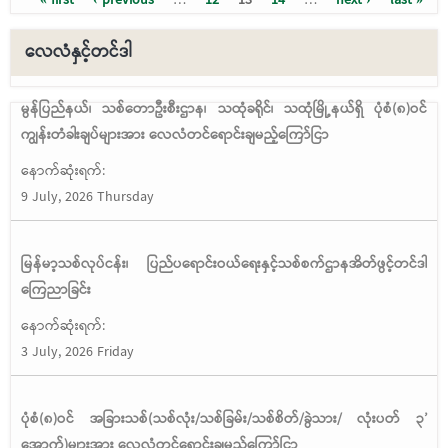
Pages
လေလံနှင့်တင်ဒါ
မွန်ပြည်နယ်၊ သစ်တောဦးစီးဌာန၊ သထုံခရိုင်၊ သထုံမြို့နယ်ရှိ ပုံစံ(၈)ဝင်
ကျွန်းတံခါးချပ်များအား လေလံတင်ရောင်းချမည့်ကြော်ငြာ
နောက်ဆုံးရက်:
9 July, 2026 Thursday
မြန်မာ့သစ်လုပ်ငန်း၊ ပြည်ပရောင်းဝယ်ရေးနှင့်သစ်စက်ဌာနအိတ်ဖွင့်တင်ဒါ
ကြေညာခြင်း
နောက်ဆုံးရက်:
3 July, 2026 Friday
ပုံစံ(၈)ဝင် အခြားသစ်(သစ်လုံး/သစ်ခြမ်း/သစ်စိတ်/ခွဲသား/ လုံးပတ် ၃’
အောက်)များအား လေလံတင်ရောင်းချမည့်ကြော်ငြာ