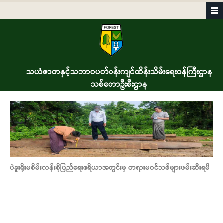
Skip to main content
သယံဇာတနှင့်သဘာဝပတ်ဝန်းကျင်ထိန်းသိမ်းရေးဝန်ကြီးဌာန
သစ်တောဦးစီးဌာန
ပဲခူးရိုးမစိမ်းလန်းစိုပြည်ရေးဧရိယာအတွင်းမှ တရားမဝင်သစ်များဖမ်းဆီးရမိ