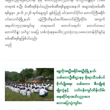
အခြား(၃၉.၆၉၈၄)တန်၊ စုစု ပေါင်း(၄၉.၈၀၂၃)တန်၊ ယာဉ်/ယန္တရား (၁)စီး၊
တရားခံ ၈)ဦး မ်းဆီးရမိခဲ့ပါသည်။ဖမ်းဆီးရမိမှုများအနက် အများဆုံးဖမ်းဆီး
ရမိမှုမှာ ၂၈-၆-၂၀၂၆ ရက်နေ့တွင် ရှမ်းပြည် ယ်(တောင်ပိုင်း)၊ တောင်ကြီးခရိုင်၊
ပင်လောင်းမြို့နယ်၊ လွှဲကြီးဘိနယ်၊ပေါင်းလောင်းကြိုးဝိုင်း၊ အကွက်
အမှတ်(၁၅၇)အတွင်းမှ တရားမဝင် တောင်သရက်/ တောင်တမာ/
တောင်ပိန္နဲ/ သင်္ဂဒူ/ သပြေ သစ်လုံးစုစုပေါင်း(၂၃)လုံး(၁၄.၀၈၈၀)တန်၊ပိုင်ရှင်မဲ့
ဖမ်းဆီးရမိမှုဖြစ်ပါသည်။
သည်
ရွှေဘို/ရေဦးခရိုင်၊ရေဦးမြို့နယ်၊
သစ်တောဦးစီးဌာနမှ မိုးရာသီသစ်ပင်
စိုက်ပျိုးရေး၊ သစ်တော၊ ဇီဝမျိုးစုံ
မျိုးကွဲနှင့် ပတ်ဝန်းကျင်ထိန်းသိမ်း
ရေးဆိုင်ရာအသိပညာပေး
ဟောပြောပွဲကျင်းပ