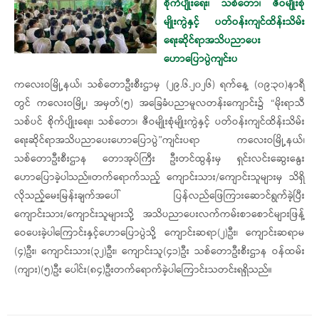
စိုက်ပျိုးရေး၊ သစ်တော၊ ဇီဝမျိုးစုံ
မျိုးကွဲနှင့် ပတ်ဝန်းကျင်ထိန်းသိမ်း
ရေးဆိုင်ရာအသိပညာပေး
ဟောပြောပွဲကျင်းပ
​ကလေးဝမြို့နယ်၊ သစ်တောဦးစီးဌာမှ (၂၉.၆.၂၀၂၆) ရက်နေ့ (၀၉:၃၀)နာရီ
တွင် ကလေးဝမြို့၊ အမှတ်(၅) အခြေခံပညာမူလတန်းကျောင်း၌ “မိုးရာသီ
သစ်ပင် စိုက်ပျိုးရေး၊ သစ်တော၊ ဇီဝမျိုးစုံမျိုးကွဲနှင့် ပတ်ဝန်းကျင်ထိန်းသိမ်း
ရေးဆိုင်ရာအသိပညာပေးဟောပြောပွဲ”ကျင်းပရာ ကလေးဝမြို့နယ်၊
သစ်တောဦးစီးဌာန တောအုပ်ကြီး ဦးတင်ထွန်းမှ ရှင်းလင်းဆွေးနွေး
ဟောပြောခဲ့ပါသည်။​တက်ရောက်သည့် ကျောင်းသား/ကျောင်းသူများမှ သိရှိ
လိုသည့်မေးမြန်းချက်အပေါ် ပြန်လည်ဖြေကြားဆောင်ရွက်ခဲ့ပြီး
ကျောင်းသား/ကျောင်းသူများသို့ အသိပညာပေးလက်ကမ်းစာစောင်များဖြန့်
ဝေပေးခဲ့ပါကြောင်းနှင့်ဟောပြောပွဲသို့ ကျောင်းဆရာ(၂)ဦး၊ ကျောင်းဆရာမ
(၄)ဦး၊ ကျောင်းသား(၃၂)ဦး၊ ကျောင်းသူ(၄၁)ဦး သစ်တောဦးစီးဌာန ဝန်ထမ်း
(ကျား)(၅)ဦး ပေါင်း(၈၄)ဦးတက်ရောက်ခဲ့ပါကြောင်းသတင်းရရှိသည်။