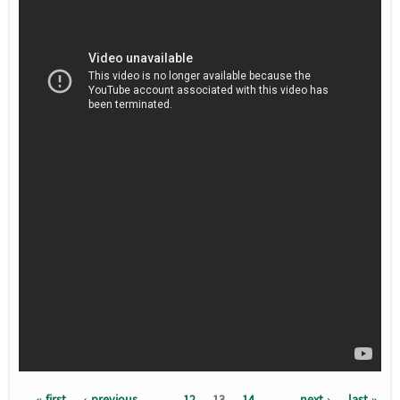
« first
‹ previous
…
12
13
14
…
next ›
last »