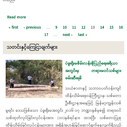
Read more
about ၂၀၂၀ ပြည့်နှစ် ပါတီစုံဒီမိုကရေစီ အထွေထွေရွေးကောက်ပွဲ
တွင် ဖြစ်ပွားခဲ့သည့် မဲမသမာမှုနှင့် တရားမဲ့ပြုကျင့်မှုများအပေါ်
Pages
« first
‹ previous
…
9
10
11
12
13
14
15
16
စုံစမ်းစစ်ဆေးတွေ့ရှိချက်များ
17
…
next ›
last »
သတင်းနှင့်ကြေငြာချက်များ
Pages
ပဲခူးရိုးမစိမ်းလန်းစိုပြည်ရေးဧရိယာ
အတွင်းမှ တရားမဝင်သစ်များ
ဖမ်းဆီးရမိ
သယံဇာတနှင့် သဘာဝပတ်ဝန်းကျင်
ထိန်းသိမ်းရေးဝန်ကြီးဌာန၊ သစ်တော
ဦးစီးဌာနအနေဖြင့် မြန်မာ့ကျွန်းသစ်
မူရင်း ဒေသဖြစ်သော ပဲခူးရိုးမအတွင်း ၂၀၁၆-၁၇ ဘဏ္ဍာနှစ်မှစ၍ တရားဝင်
သစ်ထုတ်လုပ်ခြင်းလုပ်ငန်းအား (၁၀)နှစ်ရပ်နား ထားပြီး သစ်တောပြုစု
ထိန်းသိမ်းခြင်းလုပ်ငန်းများအား အရှိန်အဟုန်မြှင့်ဆောင်ရွက်နေလျှက်ရှိသည့်