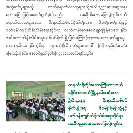
အသုံးဝင်ပုံများကို တက်ရောက်လာသူများသို့အသိပညာပေးဆွေးနွေး
ဟောပြောခြင်းဆောင်ရွက်ခဲ့ပါသည်။ အဆိုပါဟောပြောပွဲတွင်တက်
ရောက်လာသူများအား မိုးရာသီသစ်ပင်စိုက်ပျိုး​ရေး၊ ဇီဝမျိုးစုံမျိုးကွဲနှင့်
ပတ်ဝန်းကျင်ထိန်းသိမ်း​ရေးဆိုင်ရာ လက်ကမ်းစာစောင်များဖြန့်ဝေပေးခြင်း၊
သစ်တောထိန်းသိမ်းရေး၊သစ်ပင်စိုက်ပျိုးခြင်း​​ကြောင့်သဘာဝ​ဘေးဒဏ်များမှ
ကာကွယ်ပေးခြင်းဆိုင်ရာ များ၊သိရှိလိုသည်များအပေါ် ပြန်လည်ရှင်းလင်း
ဖြေကြားခြင်း၊ ဆောင်ရွက်ခဲ့ပါကြောင်းသတင်းရရှိသည်။
တနင်္သာရီတိုင်းဒေသကြီး၊ထားဝယ်
ခရိုင်၊ထားဝယ်မြို့နယ်၊သစ်တော
ဦးစီးဌာနမှ မိုးရာသီသစ်ပင်
စိုက်ပျိုးရေး၊ ဇီဝမျိုးစုံမျိုးကွဲနှင့်
ပတ်ဝန်းကျင်ထိန်းသိမ်းရေးဆိုင်ရာ
အသိပညာပေးဟောပြောပွဲကျင်းပ