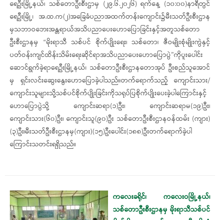
ရေဦးမြို့နယ်၊ သစ်တောဦးစီးဌာမှ (၂၉.၆.၂၀၂၆) ရက်နေ့ (၁၀:၀၀)နာရီတွင်
ရေဦးမြို့၊ အ.ထ.က(၂)အခြေခံပညာအထက်တန်းကျောင်း၌မီးသတ်ဦးစီးဌာန
မှသဘာဝဘေးအန္တရာယ်အသိပညာပေးဟောပြောခြင်းနှင့်အတူသစ်တော
ဦးစီးဌာနမှ “မိုးရာသီ သစ်ပင် စိုက်ပျိုးရေး၊ သစ်တော၊ ဇီဝမျိုးစုံမျိုးကွဲနှင့်
ပတ်ဝန်းကျင်ထိန်းသိမ်းရေးဆိုင်ရာအသိပညာပေးဟောပြောပွဲ”ကိုပူးပေါင်း
ဆောင်ရွက်ခဲ့ရာရေဦးမြို့နယ်၊ သစ်တောဦးစီးဌာနတောအုပ် ဦးစည်သူအောင်
မှ ရှင်းလင်းဆွေးနွေးဟောပြောခဲ့ပါသည်။​တက်ရောက်သည့် ကျောင်းသား/
ကျောင်းသူများသို့သစ်ပင်စိုက်ပျိုးခြင်းကိုသရုပ်ပြစိုက်ပျိုးပေးခဲ့ပါကြောင်းနှင့်
ဟောပြောပွဲသို့ ကျောင်းဆရာ(၁)ဦး၊ ကျောင်းဆရာမ(၁၉)ဦး၊
ကျောင်းသား(၆၀)ဦး၊ ကျောင်းသူ(၉၀)ဦး သစ်တောဦးစီးဌာနဝန်ထမ်း (ကျား)
(၃)ဦး၊မီးသတ်ဦးစီးဌာနမှ(ကျား)(၁၅)ဦးပေါင်း(၁၈၈)ဦးတက်ရောက်ခဲ့ပါ
ကြောင်းသတင်းရရှိသည်။
ကလေးခရိုင်၊ ကလေးဝမြို့နယ်၊
သစ်တောဦးစီးဌာနမှ မိုးရာသီသစ်ပင်