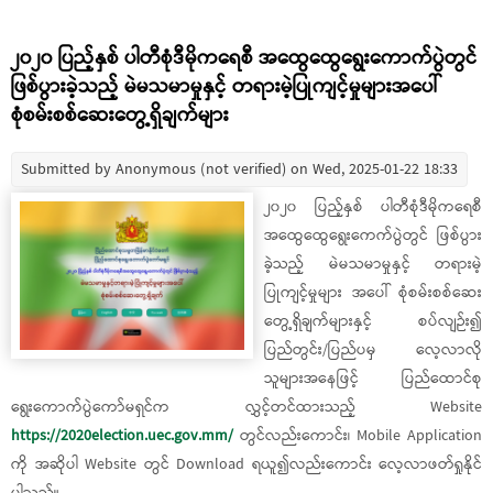
၂၀၂၀ ပြည့်နှစ် ပါတီစုံဒီမိုကရေစီ အထွေထွေရွေးကောက်ပွဲတွင်
ဖြစ်ပွားခဲ့သည့် မဲမသမာမှုနှင့် တရားမဲ့ပြုကျင့်မှုများအပေါ်
စုံစမ်းစစ်ဆေးတွေ့ရှိချက်များ
Submitted by
Anonymous (not verified)
on Wed, 2025-01-22 18:33
၂၀၂၀ ပြည့်နှစ် ပါတီစုံဒီမိုကရေစီ
အထွေထွေရွေးကေက်ပွဲတွင် ဖြစ်ပွား
ခဲ့သည့် မဲမသမာမှုနှင့် တရားမဲ့
ပြုကျင့်မှုများ အပေါ် စုံစမ်းစစ်ဆေး
တွေ့ရှိချက်များနှင့် စပ်လျဉ်း၍
ပြည်တွင်း/ပြည်ပမှ လေ့လာလို
သူများအနေဖြင့် ပြည်ထောင်စု
ရွေးကောက်ပွဲကော်မရှင်က လွှင့်တင်ထားသည့် Website
https://2020election.uec.gov.mm/
တွင်လည်းကောင်း၊ Mobile Application
ကို အဆိုပါ Website တွင် Download ရယူ၍လည်းကောင်း လေ့လာဖတ်ရှုနိုင်
ပါသည်။