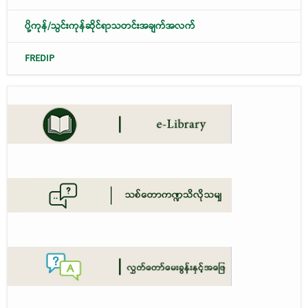
ပို့ကုန်/သွင်းကုန်ဆိုင်ရာသတင်းအချက်အလက်
FREDIP