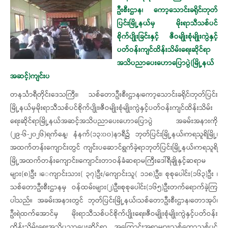
ဦးစီးဌာန၊ ကော့သောင်းခရိုင်၊ဘုတ်
ပြင်းမြို့နယ်မှ မိုးရာသီသစ်ပင်
စိုက်ပျိုးခြင်းနှင့် ဇီဝမျိုးစုံမျိုးကွဲနှင့်
ပတ်ဝန်းကျင်ထိန်းသိမ်း​ရေးဆိုင်ရာ
အသိပညာပေးဟောပြောပွဲ(မြို့နယ်
အဆင့်)ကျင်းပ
တနင်္သာရီတိုင်းဒေသကြီး၊ သစ်တောဦးစီးဌာန၊ကော့သောင်းခရိုင်၊ဘုတ်ပြင်း
မြို့နယ်မှမိုးရာသီသစ်ပင်စိုက်ပျိုး၊ဇီဝမျိုးစုံမျိုးကွဲနှင့်ပတ်ဝန်းကျင်ထိန်းသိမ်း
ရေးဆိုင်ရာမြို့နယ်အဆင့်အသိပညာပေးဟောပြောပွဲ အခမ်းအနားကို
(၂၉-၆-၂၀၂၆)ရက်နေ့၊ နံနက်(၁၃:၀၀)နာရီ၌ ဘုတ်ပြင်းမြို့နယ်၊ကရသူရိမြို့၊
အထက်တန်းကျောင်းတွင် ကျင်းပဆောင်ရွက်ခဲ့ရာဘုတ်​ပြင်းမြို့နယ်၊ကရသူရိ
မြို့အထက်တန်းကျောင်း၊ကျောင်းတာဝန်ခံဆရာမကြီးဒေါ်ရီချိုနှင့်ဆရာမ
များ(၈)ဦး ၊​ေကျာင်းသား( ၃၇)ဦး/ကျောင်းသူ( ၁၁၈)ဦး၊ စုစုပေါင်း(၁၆၃)ဦး ၊
သစ်တောဦးစီးဌာနမှ ဝန်ထမ်းများ(၂)ဦး၊စုစုပေါင်း(၁၆၅)ဦးတက်ရောက်ခဲ့ကြ
ပါသည်။ အခမ်းအနားတွင် ဘုတ်ပြင်းမြို့နယ်၊သစ်တောဦးစီးဌာန၊တောအုပ်၊
ဦးရဲထက်အောင်မှ မိုးရာသီသစ်ပင်စိုက်ပျိုးရေး၊ဇီဝမျိုးစုံမျိုးကွဲနှင့်ပတ်ဝန်း
ထိန်းသိမ်းရေးအသိပညာပေးဆိုင်ရာ အကြောင်းအရာများ၊သစ်တောသစ်ပင်