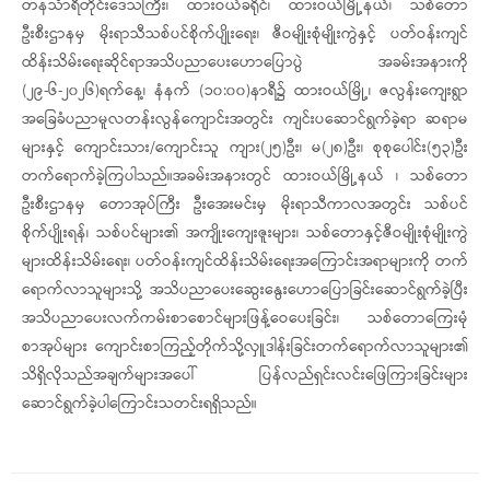
တနင်္သာရီတိုင်းဒေသကြီး၊ ထားဝယ်ခရိုင်၊ ထားဝယ်မြို့နယ်၊ သစ်တော
ဦးစီးဌာနမှ မိုးရာသီသစ်ပင်စိုက်ပျိုးရေး၊ ဇီဝမျိုးစုံမျိုးကွဲနှင့် ပတ်ဝန်းကျင်
ထိန်းသိမ်းရေးဆိုင်ရာအသိပညာပေးဟောပြောပွဲ အခမ်းအနားကို
(၂၉-၆-၂၀၂၆)ရက်နေ့၊ နံနက် (၁၀:၀၀)နာရီ၌ ထားဝယ်မြို့၊ ဇလွန်းကျေးရွာ
အခြေခံပညာမူလတန်းလွန်ကျောင်းအတွင်း ကျင်းပဆောင်ရွက်ခဲ့ရာ ဆရာမ
များနှင့် ကျောင်းသား/ကျောင်းသူ ကျား(၂၅)ဦး၊ မ(၂၈)ဦး၊ စုစုပေါင်း(၅၃)ဦး
တက်ရောက်ခဲ့ကြပါသည်။အခမ်းအနားတွင် ထားဝယ်မြို့နယ် ၊ သစ်တော
ဦးစီးဌာနမှ တောအုပ်ကြီး ဦးအေးမင်းမှ မိုးရာသီကာလအတွင်း သစ်ပင်
စိုက်ပျိုးရန်၊ သစ်ပင်များ၏ အကျိုးကျေးဇူးများ၊ သစ်တောနှင့်ဇီဝမျိုးစုံမျိုးကွဲ
များထိန်းသိမ်းရေး၊ ပတ်ဝန်းကျင်ထိန်းသိမ်းရေးအကြောင်းအရာများကို တက်
ရောက်လာသူများသို့ အသိပညာပေးဆွေးနွေးဟောပြောခြင်းဆောင်ရွက်ခဲ့ပြီး
အသိပညာပေးလက်ကမ်းစာစောင်များဖြန့်ဝေပေးခြင်း၊ သစ်တောကြေးမုံ
စာအုပ်များ ကျောင်းစာကြည့်တိုက်သို့လှူဒါန်းခြင်းတက်ရောက်လာသူများ၏
သိရှိလိုသည်အချက်များအပေါ် ပြန်လည်ရှင်းလင်းဖြေကြားခြင်းများ
ဆောင်ရွက်ခဲ့ပါကြောင်းသတင်းရရှိသည်။