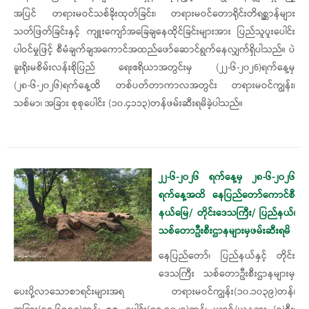
အပြင် တရားမဝင်သစ်ခိုးထုတ်ခြင်း၊ တရားမဝင်တောရိုင်းတိရစ္ဆာန်များ
သတ်ဖြတ်ခြင်းနှင့် ကျူးကျော်အခြေချနေထိုင်ခြင်းများအား ပြည်သူပူးပေါင်း
ပါဝင်မှုဖြင့် စီမံချက်ချအကောင်အထည်ဖော်ဆောင်ရွက်နေလျှက်ရှိပါသည်။ ပဲ
ခူးရိုးမစိမ်းလန်းစိုပြည် ရေးဧရိယာအတွင်းမှ (၂၂-၆-၂၀၂6)ရက်နေ့မှ
(၂၈-၆-၂၀၂၆)ရက်နေ့ထိ တစ်ပတ်တာကာလအတွင်း တရားမဝင်ကျွန်း၊
သစ်မာ၊ အခြား စုစုပေါင်း (၁၀.၄၁၁၃)တန်ဖမ်းဆီးရမိခဲ့ပါသည်။
၂၂-၆-၂၀၂၆ ရက်နေ့မှ ၂၈-၆-၂၀၂၆
ရက်နေ့အထိ နေပြည်တော်ကောင်စီ
နယ်မြေ/ တိုင်းဒေသကြီး/ ပြည်နယ်၊
သစ်တောဦးစီးဌာနများမှဖမ်းဆီးရမိ
နေပြည်တော်၊ ပြည်နယ်နှင့် တိုင်း
ဒေသကြီး သစ်တောဦးစီးဌာနများမှ
ပေးပို့လာသောစာရင်းများအရ တရားမဝင်ကျွန်း(၁၀.၁၀၃၉)တန်၊