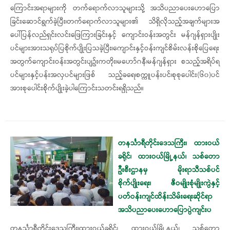
ကြောင်းအရာများကို တက်​ရောက်လာသူများသို့ အသိပညာ​ပေးဟော​ပြော
ခြင်းဆောင်ရွက်ခဲ့ပြီး၊တက်​ရောက်လာသူများ၏ သိရှိလိုသည့်အချက်များအ​
ပေါ်ပြန်လည်ရှင်းလင်း​ဖြေကြားခြင်းနှင့် ​ကျောင်းဝန်းအတွင်း မန်ဂျန်ရှားပျိုး
ပင်များအားသရုပ်ပြစိုက်ပျိုးပြသခဲ့ပြီး၊​ကျောင်းနှင့်ဝန်းကျင်စိမ်းလန်းစို​ပြေ​ရေး
အတွက်​ကျောင်းဝန်းအတွင်းပျဥ်းကတိုး၊မ​ဟော်ဂနီ၊မန်ဂျန်ရှား စသည့်အရိပ်ရ
ပင်များနှင့်ပန်းအလှပင်များဖြစ် သည့်ခ​ရေ၊စက္ကူပန်းပင်၊စုစု​ပေါင်း(၆၀)ပင်
အားစု​ပေါင်းစိုက်ပျိုးခဲ့ပါ​ကြောင်းသတင်းရရှိသည်။
တနင်္သာရီတိုင်းဒေသကြီး၊ ထားဝယ်
ခရိုင်၊ ထားဝယ်မြို့နယ်၊ သစ်တော
ဦးစီးဌာနမှ မိုးရာသီသစ်ပင်
စိုက်ပျိုးရေး၊ ဇီဝမျိုးစုံမျိုးကွဲနှင့်
ပတ်ဝန်းကျင်ထိန်းသိမ်းရေးဆိုင်ရာ
အသိပညာပေးဟောပြောပွဲကျင်းပ
တနင်္သာရီတိုင်းဒေသကြီး၊ထားဝယ်ခရိုင်၊ ထားဝယ်မြို့နယ်၊ သစ်တော