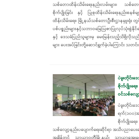
သစ်တောထိန်းသိမ်းရေးနည်းလမ်းများ၊ သစ်တောဦ
စိုက်ပျိုးခြင်း နှင့် ပြုစုထိန်းသိမ်းရေးနည်းစနစ်မ
ထိန်းသိမ်း‌ရေး၊ မြို့နယ်သစ်တောဦးစီးဌာနမှူးရုံး တွင်လ
ပစ်ပစ္စည်းများနှင့်သဘာဝမြေဩဇာပြုလုပ်သုံးစွဲန
နှင့် ဒေသခံပြည်သူများမှ မေးမြန်းသည့်သိရှိလိုသည်
များ ပေးအပ်ခြင်းတို့ဆောင်ရွက်ခဲ့ပါကြောင်း သတင်
‎ပဲခူးတိုင
စိုက်ပျိုးရေ
ဝင်သစ်လျေ
ပဲခူးတိုင်
ရက်(၁၀၀)အတ
စိုက်ပျိုးရေ
သစ်လျော့နည်းပပျောက်ရေးဆိုင်ရာ အသိပညာပေးဟော
အချိန်တွင် သာယာဝတီမြို့နယ်၊ သာယာ​အေးက