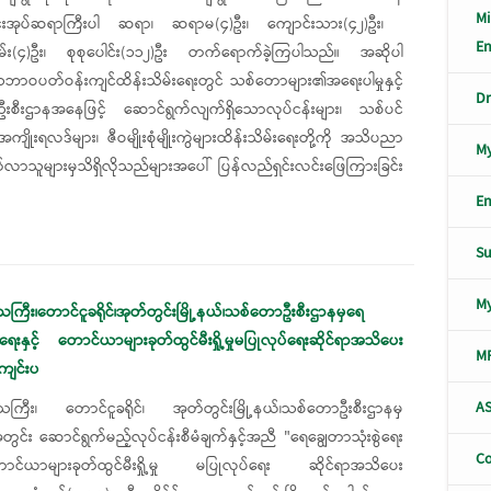
Mi
ောင်းအုပ်ဆရာကြီးပါ ဆရာ၊ ဆရာမ(၄)ဦး၊ ​ကျောင်းသား(၄၂)ဦး၊ ​
En
မ်း(၄)ဦး၊ စုစုပေါင်း(၁၁၂)ဦး တက်ရောက်ခဲ့ကြပါသည်။ ‎အဆိုပါ
 သဘာဝပတ်ဝန်းကျင်ထိန်းသိမ်းရေးတွင် သစ်တောများ၏အရေးပါမှုနှင့်
Dr
းစီးဌာနအနေဖြင့် ဆောင်ရွက်လျက်ရှိသောလုပ်ငန်းများ၊ သစ်ပင်
၏ အကျိုးရလဒ်များ၊ ဇီဝမျိုးစုံမျိုးကွဲများထိန်းသိမ်းရေးတို့ကို အသိပညာ
My
လာသူများမှသိရှိလိုသည်များအပေါ် ပြန်လည်ရှင်းလင်းဖြေကြားခြင်း
En
S
M
ဒေသကြီး၊တောင်ငူခရိုင်၊အုတ်တွင်းမြို့နယ်၊သစ်တောဦးစီးဌာနမှရေ
ွဲရေးနှင့် တောင်ယာများခုတ်ထွင်မီးရှို့မှုမပြုလုပ်ရေးဆိုင်ရာအသိပေး
M
ကျင်းပ
AS
းဒေသကြီး၊ တောင်ငူခရိုင်၊ အုတ်တွင်းမြို့နယ်၊သစ်တောဦးစီးဌာနမှ
င်း ဆောင်ရွက်မည့်လုပ်ငန်းစီမံချက်နှင့်အညီ "ရေချွေတာသုံးစွဲရေး
Co
င်ယာများခုတ်ထွင်မီးရှို့မှု မပြုလုပ်ရေး ဆိုင်ရာအသိပေး