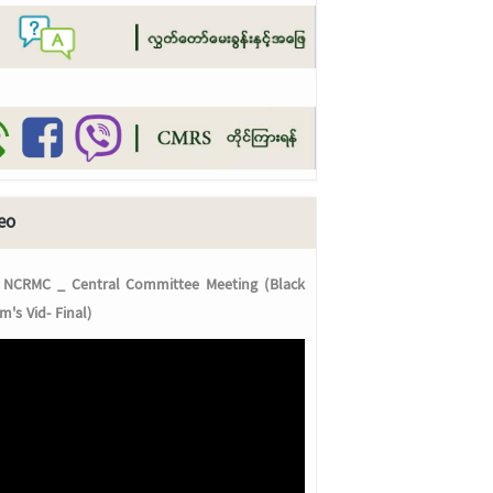
eo
 NCRMC _ Central Committee Meeting (Black
m's Vid- Final)