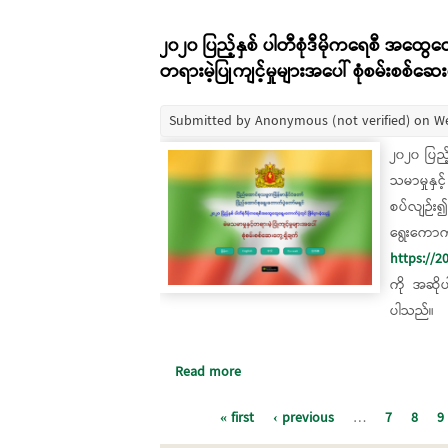
၂၀၂၀ ပြည့်နှစ် ပါတီစုံဒီမိုကရေစီ အထွေထွေ
တရားမဲ့ပြုကျင့်မှုများအပေါ် စုံစမ်းစစ်ဆေး
Submitted by
Anonymous (not verified)
on We
၂၀၂၀ ပြည့
သမာမှုနှင
စပ်လျဉ်း
ရွေးကေ
https://2
ကို အဆို
ပါသည်။
Read more
about ၂၀၂၀ ပြည့်နှစ် ပါတီစုံဒီမိုကရေ
Pages
« first
‹ previous
…
7
8
9