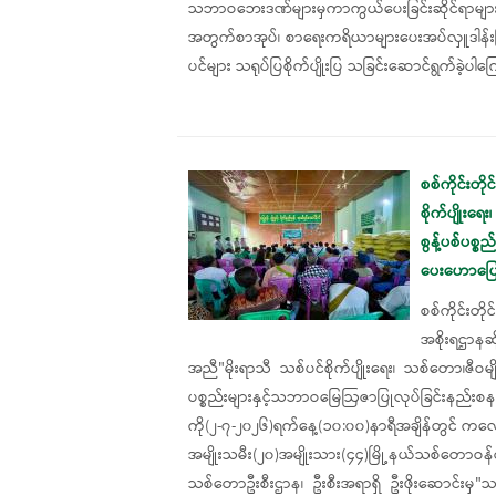
သဘာဝ​ဘေးဒဏ်များမှကာကွယ်ပေးခြင်းဆိုင်ရာများ၊
အတွက်စာအုပ်၊ စာရေးကရိယာများပေးအပ်လှူဒါန်းခြင်
ပင်များ သရုပ်ပြစိုက်ပျိုး​ပြ သခြင်းဆောင်ရွက်ခဲ့ပ
စစ်ကိုင်းတ
စိုက်ပျိုးရေး
စွန့်ပစ်ပစ
ပေးဟောပြော
စစ်ကိုင်းတ
အစိုးရဌာနဆိ
အညီ"မိုးရာသီ သစ်ပင်စိုက်ပျိုးရေး၊ သစ်တော၊ဇီဝမျိုးစု
ပစ္စည်းများနှင့်သဘာဝမြေဩဇာပြုလုပ်ခြ
ကို(၂-၇-၂၀၂၆)ရက်နေ့(၁၀:၀၀)နာရီအချိန်တွင် ကလေးဝမ
အမျိုးသမီး(၂၀)အမျိုးသား(၄၄)မြို့နယ်သစ်တောဝ
သစ်တောဦးစီးဌာန၊ ဦးစီးအရာရှိ ဦးဖိုးဆောင်းမှ"