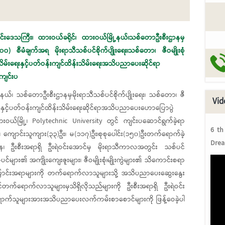
ိုင်းဒေသကြီး၊ ထားဝယ်ခရိုင်၊ ထားဝယ်မြို့နယ်၊သစ်တောဦးစီးဌာနမှ
၀၀) စီမံချက်အရ မိုးရာသီသစ်ပင်စိုက်ပျိုးရေး၊သစ်တော၊ ဇီဝမျိုးစုံ
်းသိမ်းရေးနှင့်ပတ်ဝန်းကျင်ထိန်းသိမ်းရေးအသိပညာပေးဆိုင်ရာ
ကျင်းပ
နယ်၊ သစ်တောဦးစီးဌာနမှမိုးရာသီသစ်ပင်စိုက်ပျိုးရေး၊ သစ်တော၊ ဇီ
Vid
ိုးကွဲနှင့်ပတ်ဝန်းကျင်ထိန်းသိမ်းရေးဆိုင်ရာအသိပညာပေးဟောပြောပွဲ
ဝယ်မြို့၊ Polytechnic University တွင် ကျင်းပဆောင်ရွက်ခဲ့ရာ
6 th
ျောင်းသူကျား(၃၃)ဦး၊ မ(၁၁၇)ဦး၊စုစုပေါင်း(၁၅၀)ဦးတက်ရောက်ခဲ့
Drea
 ဦးစီးအရာရှိ ဦးရဲဝင်းအောင်မှ မိုးရာသီကာလအတွင်း သစ်ပင်
်များ၏ အကျိုးကျေးဇူးများ၊ ဇီဝမျိုးစုံ၊မျိုးကွဲများ၏ သိကောင်းစရာ
ြောင်းအရာများကို တက်ရောက်လာသူများသို့ အသိပညာပေးဆွေးနွေး
ရောက်လာသူများမှသိရှိလိုသည်များကို ဦးစီးအရာရှိ ဦးရဲဝင်း
ရောက်သူများအားအသိပညာပေးလက်ကမ်းစာစောင်များကို ဖြန့်ဝေခဲ့ပါ