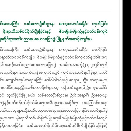
ိုင်းဒေသကြီး၊ သစ်တောဦးစီးဌာန၊ ကော့သောင်းခရိုင်၊ ဘုတ်ပြင်း
ိုးရာသီသစ်ပင်စိုက်ပျိုးခြင်းနှင့် ဇီဝမျိုးစုံမျိုးကွဲနှင့်ပတ်ဝန်းကျင်
​ရေးဆိုင်ရာအသိပညာပေးဟောပြောပွဲ(မြို့နယ်အဆင့်)ကျင်းပ
ိုင်းဒေသကြီး၊ သစ်တောဦးစီးဌာန၊ ကော့သောင်းခရိုင်၊ ဘုတ်ပြင်း
ုးရာသီသစ်ပင်စိုက်ပျိုး၊ ဇီဝမျိုးစုံမျိုးကွဲနှင့်ပတ်ဝန်းကျင်ထိန်းသိမ်းရေး
ု့နယ်အဆင့်အသိပညာပေးဟောပြောပွဲ အခမ်းအနားကို(၂-၇-၂၀၂၆)ရက်
မ်မဲတောင်ရွာ၊ အထက်တန်းကျောင်းတွင် ကျင်းပဆောင်ရွက်ခဲ့ရာ ဘုတ်​
ာင်း၊ ကျောင်းအုပ်ဆရာမကြီး ဒေါ်ဝါဝါဝင်းနှင့် ဆရာ(၂ )ဦး၊ ဆရာမများ
စုပေါင်း(၁၃၉)ဦး၊သစ်တောဦးစီးဌာနမှ ဝန်ထမ်းများ(၆)ဦး၊ စုစုပေါင်း
ုတ်ပြင်းမြို့နယ်၊ သစ်တောဦးစီးဌာန၊ ဉီးစီးအရာရှိ၊ ဦး​စောလူး
စုံမျိုးကွဲနှင့်ပတ်ဝန်းထိန်းသိမ်းရေးအသိပညာပေးဆိုင်ရာ အကြောင်းအရာ
ာက်လာသူများသို့အသိပညာပေးဆွေးနွေးဟောပြောခြင်းဆောင်ရွက်ခဲ့
မိုးရာသီသစ်ပင်စိုက်ပျိုး​ရေး၊ဇီဝမျိုးစုံမျိုးကွဲနှင့်ပတ်ဝန်းကျင်
ဝေပေးခြင်း၊ သစ်တောထိန်းသိမ်းရေး၊သစ်ပင်စိုက်ပျိုးခြင်း​​ကြောင့်