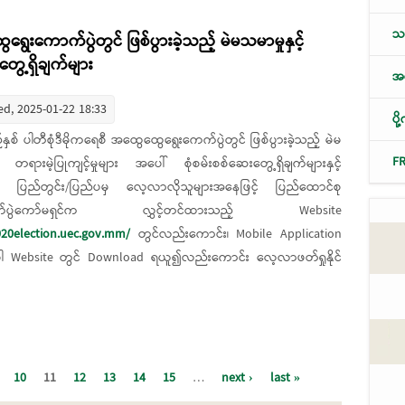
သစ
ရွေးကောက်ပွဲတွင် ဖြစ်ပွားခဲ့သည့် မဲမသမာမှုနှင့်
တွေ့ရှိချက်များ
အလ
d, 2025-01-22 18:33
ပိ
်နှစ် ပါတီစုံဒီမိုကရေစီ အထွေထွေရွေးကေက်ပွဲတွင် ဖြစ်ပွားခဲ့သည့် မဲမ
F
့် တရားမဲ့ပြုကျင့်မှုများ အပေါ် စုံစမ်းစစ်ဆေးတွေ့ရှိချက်များနှင့်
၍ ပြည်တွင်း/ပြည်ပမှ လေ့လာလိုသူများအနေဖြင့် ပြည်ထောင်စု
ာက်ပွဲကော်မရှင်က လွှင့်တင်ထားသည့် Website
020election.uec.gov.mm/
တွင်လည်းကောင်း၊ Mobile Application
ပါ Website တွင် Download ရယူ၍လည်းကောင်း လေ့လာဖတ်ရှုနိုင်
စီ အထွေထွေရွေးကောက်ပွဲတွင် ဖြစ်ပွားခဲ့သည့် မဲမသမာမှုနှင့် တရားမဲ့ပြုကျင့်မှုများ
10
11
12
13
14
15
…
next ›
last »