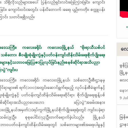
 သိရှိလိုသည်များအပေါ် ပြန်လည်ရှင်းလင်းဖြေကြားခြင်း၊ ကျောင်း
း၊ ကျောင်းဝင်းအတွင်း ပန်းပိတောက် ၊ခရေ၊ ပျဉ်းကတိုး၊ စက္ကူပန်း
ါကြောင်း သတင်းရရှိသည်။
«
Pa
ိုင်းဒေသကြီး၊ ကလေးခရိုင်၊ ကလေးဝမြို့နယ် “မိုးရာသီသစ်ပင်
လေလ
၊ သစ်တော၊ ဇီဝမျိုးစုံမျိုးကွဲနှင့်ပတ်ဝန်းကျင်ထိန်းသိမ်းရေးစိုက်ပျိုးရေး
္စည်းများနှင့်သဘာဝမြေဩဇာပြုလုပ်ခြင်းနည်းစနစ်ဆိုင်ရာအသိပညာ
မွန်
ပွဲ”ကျင်းပ
မြို
လေလံ
ိုင်းဒေသကြီး၊ ကလေးခရိုင်၊ ကလေးဝမြို့နယ်၊ သစ်တောဦးစီးဌာနမှ
ုင်ရာများ၏ ရက်(၁၀၀)အတွင်းဆောင်ရွက်ရမည့် လုပ်ငန်းစီမံချက်နှင့်
နောက
ံမျိုးကွဲနှင့် ပတ်ဝန်းကျင်ထိန်းသိမ်းရေးဆိုင်ရာ၊ စိုက်ပျိုးရေးစွန့်ပစ်
9 Ju
င်းနည်းစနစ်ဆိုင်ရာအသိပညာပေးဟော ပြောပွဲ"အခမ်းအနား
ြို့နယ်အမှတ်(၁)ရပ်ကွက်မြို့နယ်စိုက်ပျိုးရေးရုံးတွင် ကျင်းပခဲ့ရာ
မြန်
န်ထမ်း(၉)ဦး၊ စုစုပေါင်း(၇၃)ဦးတက်‌ရောက်ခဲ့ပါသည်။ မြို့နယ်
ဌာနအ
သဘာဝပတ်ဝန်းကျင်ထိန်းသိမ်းရေးတွင် သစ်တောများ၏အရေးပါမှုနှင့်