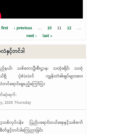
 first
‹ previous
…
10
11
12
…
ges
next ›
last »
ံနှင့်တင်ဒါ
ပြည်နယ်၊ သစ်တောဦးစီးဌာန၊ သထုံခရိုင်၊ သထုံ
့နယ်ရှိ ပုံစံ(၈)ဝင် ကျွန်းတံခါးချပ်များအား
တင်ရောင်းချမည့်ကြော်ငြာ
်ဆုံးရက်:
ly, 2026 Thursday
မာ့သစ်လုပ်ငန်း၊ ပြည်ပရောင်းဝယ်ရေးနှင့်သစ်စက်
ိတ်ဖွင့်တင်ဒါကြေညာခြင်း