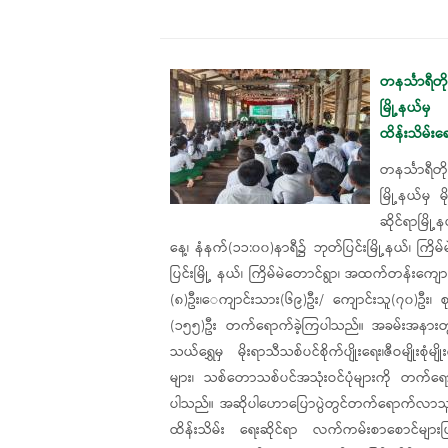
တနင်္သာရီတ
မြို့နယ်မှ မ
ထိန်းသိမ်း
တနင်္သာရီတ
မြို့နယ်မှ မိ
ဆိုင်ရာမြိ
နေ့၊ နံနက်(၁၁:၀၀)နာရီ၌ ဘုတ်ပြင်းမြို့နယ်၊ ကြိ
ပြင်းမြို့ နယ်၊​ ကြိမ်မဲ​တောင်ရွာ၊ အထက်တန်းကျေ
(၈)ဦး၊​ေကျာင်းသား(၆၉)ဦး/ ကျောင်းသူ(၇၀)ဦး၊ စု
(၁၅၅)ဦး တက်ရောက်ခဲ့ကြပါသည်။ အခမ်းအနားတွင် ဘ
သယ်​ရွှေမှ မိုးရာသီသစ်ပင်စိုက်ပျိုးရေး၊ဇီဝမျိုး
များ၊ သစ်တောသစ်ပင်အသုံးဝင်ပုံများကို တက်ရေ
ပါသည်။ အဆိုပါဟောပြောပွဲတွင်တက်ရောက်လာသူများအား 
ထိန်းသိမ်း​ ရေးဆိုင်ရာ လက်ကမ်းစာစောင်များဖြန့်