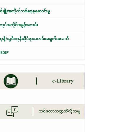
်မျိုးအလိုက်သစ်စေ့စုဆောင်းမှု
ုပ်အကိုင်အခွင့်အလမ်း
ု့ကုန်/သွင်းကုန်ဆိုင်ရာသတင်းအချက်အလက်
REDIP
အပေါ် စုံစမ်းစစ်ဆေးတွေ့ရှိချက်များ