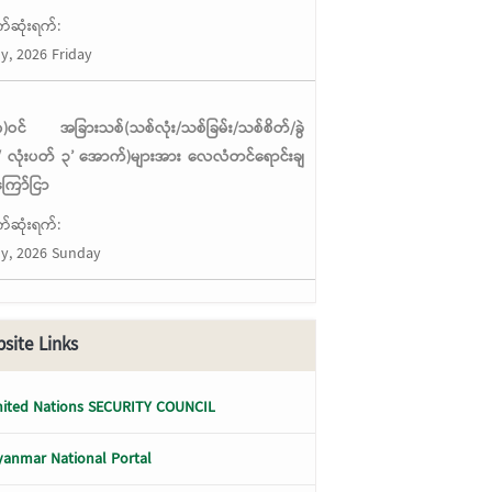
်ဆုံးရက်:
ly, 2026 Friday
ံ(၈)ဝင် အခြားသစ်(သစ်လုံး/သစ်ခြမ်း/သစ်စိတ်/ခွဲ
 လုံးပတ် ၃’ အောက်)များအား လေလံတင်ရောင်းချ
ကြော်ငြာ
်ဆုံးရက်:
ly, 2026 Sunday
site Links
ited Nations SECURITY COUNCIL
anmar National Portal