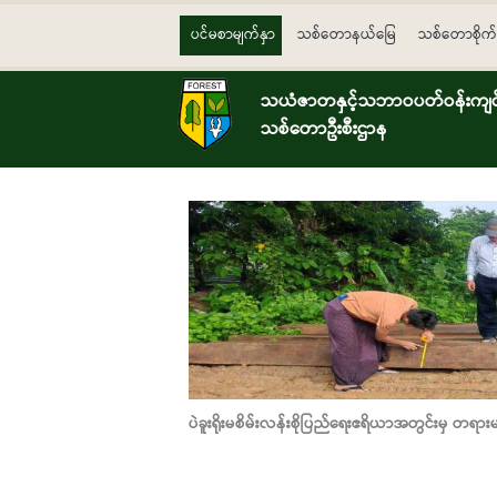
Skip to main content
ပင်မစာမျက်နှာ
သစ်တောနယ်မြေ
သစ်တောစိုက်
သယံဇာတနှင့်သဘာဝပတ်ဝန်းကျင်ထ
သစ်တောဦးစီးဌာန
ပဲခူးရိုးမစိမ်းလန်းစိုပြည်ရေးဧရိယာအတွင်းမှ တရား