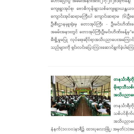
ဟောပြောပွဲ'’အခမ်းအနားအား(၂-၇-၂၀၂၆)ရက်နေ
ကျေးရွာအုပ်စု၊ ဗောဓိကုန်းရွာသစ်ကျေးရွာ၊ယန္တယာ
ကျောင်းအုပ်ဆရာမကြီးပါ ကျောင်းဆရာမ (၆)ဦး၊ကျ
ဦးစီးဌာနမှူးရုံးမှ တောအုပ်ကြီး - ဦးမင်းဟိဏ်
အခမ်းအနားတွင် တောအုပ်ကြီးဦးမင်းဟိဏ်းခန့်မှ"ရေခ
မီးရှို့မှုမပြု လုပ်ရေးဆိုင်ရာအသိပညာပေးအကြောင
သည်များကို ရှင်းလင်းပြောကြားဆောင်ရွက်ခဲ့ပါကြ
တနင်္သာရီတ
မိုးရာသီသစ်ပင
အသိပညာပေး
တနင်္သာရီတို
သစ်ပင်စိုက်ပ
အသိပညာပ
နံနက်(၁၀:၀၀)နာရီ၌ ထားပု​လောမြို့၊ အမှတ်(၁)