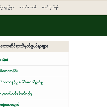
န်ဥယျာဉ်များ
စာအုပ်စာတမ်း
ဆက်သွယ်ရန်
တောဆိုင်ရာသိမှတ်ဖွယ်ရာများ
့စည်းပုံ
်တောသမိုင်း
ုင်ငံတကာနှင့်ပူးပေါင်းဆောင်ရွက်မှု
ားမဝင်သစ်ဖမ်းဆီးရမိမှု
စ်စဉ်တောထွက်