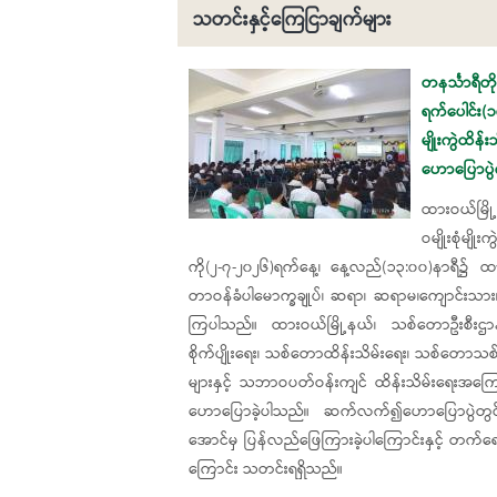
သတင်းနှင့်ကြေငြာချက်များ
Pages
တနင်္သာရီတ
ရက်ပေါင်း(၁
မျိုးကွဲထိန
ဟောပြောပွဲ
ထားဝယ်မြို့
ဝမျိုးစုံမျ
ကို(၂-၇-၂၀၂၆)ရက်နေ့၊ နေ့လည်(၁၃:၀၀)နာရီ၌ ထား
တာဝန်ခံပါမောက္ခချုပ်၊ ဆရာ၊ ဆရာမ၊ကျောင်းသား၊ က
ကြပါသည်။ ထားဝယ်မြို့နယ်၊ သစ်တောဦးစီးဌာန၊
စိုက်ပျိုးရေး၊ သစ်တောထိန်းသိမ်းရေး၊ သစ်တောသစ်ပင
များနှင့် သဘာဝပတ်ဝန်းကျင် ထိန်းသိမ်းရေးအက
ဟောပြောခဲ့ပါသည်။ ဆက်လက်၍ဟောပြောပွဲတွင်တက်
အောင်မှ ပြန်လည်ဖြေကြားခဲ့ပါကြောင်းနှင့် တက်
ကြောင်း သတင်းရရှိသည်။