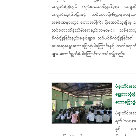
ကျောင်း(ခွဲ)တွင် ကျင်းပဆောင်ရွက်ခဲ့ရာ ​​ကျ
ကျောင်းသူ(၆၁)ဦးနှင့် သစ်တောဦးစီးဌာနမှဝန်ထ
အခမ်းအနားတွင် တောအုပ်ကြီး ဦး​အောင်သူမျိုးမှ
သစ်တောထိန်းသိမ်းရေးနည်းလမ်းများ၊ သစ်တောဦ
စိုက်ပျိုးခြင်းနည်းစနစ်များ၊ သစ်ပင်စိုက်ပျိုးခြင်း
ပေးဆွေးနွေးဟောပြောခဲ့ပါကြောင်းနှင့် တက်ရောက်
များ ဆောင်ရွက်ခဲ့ပါကြောင်းသတင်းရရှိသည်။
ပဲခူးတိုင်း
ချွေတာသုံးစ
ဟောပြောပွဲ
ပဲခူးတိုင်
ရက်(၁၀၀)အတွ
နှင့် တော