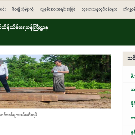
ခင်း
ဇီဝမျိုးစုံမျိုးကွဲ
လူစွမ်းအားအရင်းအမြစ်
သုတေသနလုပ်ငန်းများ
တိရစ္ဆာ
ိန်းသိမ်းရေးဝန်ကြီးဌာန
သစ်
ဖွဲ
သစ
နိ
မဝင်သစ်များဖမ်းဆီးရမိ
တရ
နှ