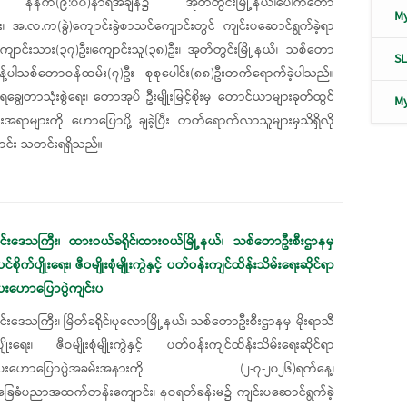
့၊ နံနက်(၉:၀၀)နာရီအချိန်၌ အုတ်တွင်းမြို့နယ်၊ပေါက်တော
M
း၊ အ.လ.က(ခွဲ)ကျောင်းခွဲစာသင်ကျောင်းတွင် ကျင်းပဆောင်ရွက်ခဲ့ရာ
ောင်းသား(၃၇)ဦး၊ကျောင်းသူ(၃၈)ဦး၊ အုတ်တွင်းမြို့နယ်၊ သစ်တော
S
းခန့်ပါသစ်တောဝန်ထမ်း(၇)ဦး စုစုပေါင်း(၈၈)ဦးတက်ရောက်ခဲ့ပါသည်။
ျွေတာသုံးစွဲရေး၊ တောအုပ် ဦးမျိုးမြင့်စိုးမှ တောင်ယာများခုတ်ထွင်
M
်းအရာများကို ဟောပြောပို့ ချခဲ့ပြီး တတ်ရောက်လာသူများမှသိရှိလို
ောင်း သတင်းရရှိသည်။
ိုင်းဒေသကြီး၊ ထားဝယ်ခရိုင်၊ထားဝယ်မြို့နယ်၊ သစ်တောဦးစီးဌာနမှ
်စိုက်ပျိုးရေး၊ ဇီဝမျိုးစုံမျိုးကွဲနှင့် ပတ်ဝန်းကျင်ထိန်းသိမ်းရေးဆိုင်ရာ
ဟောပြောပွဲကျင်းပ
င်းဒေသကြီး၊ မြိတ်ခရိုင်၊ပု​လောမြို့နယ်၊ သစ်တောဦးစီးဌာနမှ မိုးရာသီ
ျိုးရေး၊ ဇီဝမျိုးစုံမျိုးကွဲနှင့် ပတ်ဝန်းကျင်ထိန်းသိမ်းရေးဆိုင်ရာ
ေးဟောပြောပွဲအခမ်းအနားကို (၂-၇-၂၀၂၆)ရက်နေ့၊
အခြေခံပညာအထက်တန်းကျောင်း၊ နဝရတ်ခန်းမ၌ ကျင်းပဆောင်ရွက်ခဲ့