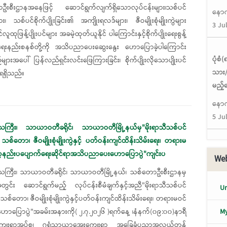
းစီးဌာနအနေဖြင့် ဆောင်ရွက်လျက်ရှိသောလုပ်ငန်းများ၊သစ်ပင်
နောက
ျား၊ သစ်ပင်စိုက်ပျိုးခြင်း၏ အကျိုးရလဒ်များ၊ ဇီဝမျိုးစုံမျိုးကွဲများ
3 Ju
ူထုဖြန့်ပျိုးပင်များ အခမဲ့ထုတ်ယူနိုင် ပါကြောင်းနှင့်စိုက်ပျိုးရေးစွန့်
ိုင်ရေးနည်းစနစ်တို့ကို အသိပညာပေးဆွေးနွေး ဟောပြောခဲ့ပါကြောင်း
ပုံစ
များအပေါ် ပြန်လည်ရှင်းလင်းဖြေကြားခြင်း၊ စိုက်ပျိုးလိုသောပျိုးပင်
သား/
းရရှိသည်။
မည့်
နောက
5 Ju
်းဒေသကြီး၊ သာယာဝတီခရိုင်၊ သာယာဝတီမြို့နယ်မှ"မိုးရာသီသစ်ပင်
း၊ သစ်တော၊ ဇီဝမျိုးစုံမျိုးကွဲနှင့် ပတ်ဝန်းကျင်ထိန်းသိမ်းရေး၊ တရားမ
ာ့နည်းပပျောက်ရေးဆိုင်ရာအသိပညာပေးဟောပြောပွဲ"ကျင်းပ
Web
းဒေသကြီး၊ သာယာဝတီခရိုင်၊ သာယာဝတီမြို့နယ်၊ သစ်တောဦးစီးဌာနမှ
ွင်း ဆောင်ရွက်မည့် လုပ်ငန်းစီမံချက်နှင့်အညီ"မိုးရာသီသစ်ပင်
Un
း၊ သစ်တော၊ ဇီဝမျိုးစုံမျိုးကွဲနှင့်ပတ်ဝန်းကျင်ထိန်းသိမ်းရေး၊ တရားမဝင်
My
ပြောပွဲ"အခမ်းအနားကို( ၂.၇.၂၀၂၆ )ရက်နေ့ ၊နံနက်(၀၉:၀၀)နာရီ
ျေးရွာအုပ်စု၊ ဂရံသာယာ​အေးကျေးရွာ ​အ​ခြေခံပညာအလယ်တန်