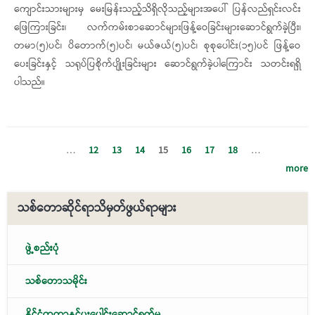
ကျောင်းသားများမှ မေးမြန်းသည့်သိရှိလိုသည့်များအပေါ် ပြန်လည်ရှင်းလင်း
ဖြေကြားခြင်း၊ လက်ကမ်းစာဆောင်များဖြန့်ဝေခြင်းများဆောင်ရွက်ခဲ့ပြီး၊
တမာ(၅)ပင်၊ ပိတောက်(၅)ပင်၊ မယ်ဇယ်(၅)ပင်၊ စုစုပေါင်း(၁၅)ပင် ဖြန့်ဝေ
ပေးခြင်းနှင့် သရုပ်ပြစိုက်ပျိုးခြင်းများ ဆောင်ရွက်ခဲ့ပါကြောင်း သတင်းရရှိ
ပါသည်။
…
12
13
14
15
16
17
18
…
more
သစ်တောဆိုင်ရာသိမှတ်ဖွယ်ရာများ
ဖွဲ့စည်းပုံ
သစ်တောသမိုင်း
နိုင်ငံတကာနှင့်ပူးပေါင်းဆောင်ရွက်မှု