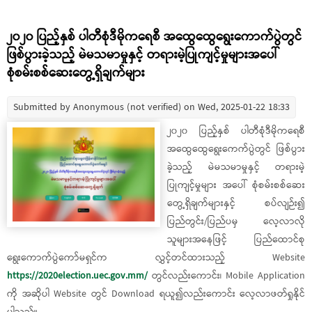
၂၀၂၀ ပြည့်နှစ် ပါတီစုံဒီမိုကရေစီ အထွေထွေရွေးကောက်ပွဲတွင်
ဖြစ်ပွားခဲ့သည့် မဲမသမာမှုနှင့် တရားမဲ့ပြုကျင့်မှုများအပေါ်
စုံစမ်းစစ်ဆေးတွေ့ရှိချက်များ
Submitted by
Anonymous (not verified)
on Wed, 2025-01-22 18:33
၂၀၂၀ ပြည့်နှစ် ပါတီစုံဒီမိုကရေစီ
အထွေထွေရွေးကေက်ပွဲတွင် ဖြစ်ပွား
ခဲ့သည့် မဲမသမာမှုနှင့် တရားမဲ့
ပြုကျင့်မှုများ အပေါ် စုံစမ်းစစ်ဆေး
တွေ့ရှိချက်များနှင့် စပ်လျဉ်း၍
ပြည်တွင်း/ပြည်ပမှ လေ့လာလို
သူများအနေဖြင့် ပြည်ထောင်စု
ရွေးကောက်ပွဲကော်မရှင်က လွှင့်တင်ထားသည့် Website
https://2020election.uec.gov.mm/
တွင်လည်းကောင်း၊ Mobile Application
ကို အဆိုပါ Website တွင် Download ရယူ၍လည်းကောင်း လေ့လာဖတ်ရှုနိုင်
ပါသည်။