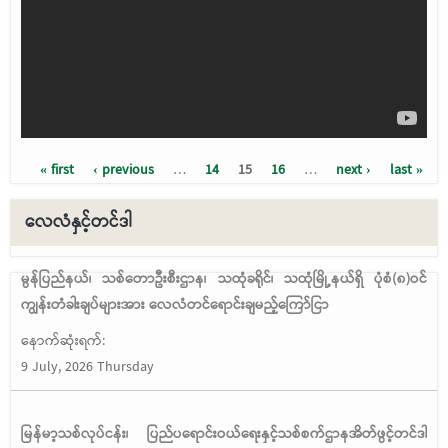
« first
‹ previous
…
14
15
16
…
next ›
last »
Pages
လေလံနှင့်တင်ဒါ
မွန်ပြည်နယ်၊ သစ်တောဦးစီးဌာန၊ သထုံခရိုင်၊ သထုံမြို့နယ်ရှိ ပုံစံ(၈)ဝင်
ကျွန်းတံခါးချပ်များအား လေလံတင်ရောင်းချမည့်ကြော်ငြာ
နောက်ဆုံးရက်:
9 July, 2026 Thursday
မြန်မာ့သစ်လုပ်ငန်း၊ ပြည်ပရောင်းဝယ်ရေးနှင့်သစ်စက်ဌာနအိတ်ဖွင့်တင်ဒါ