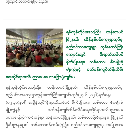
ကြောင်းသတင်းရရှိပါသည်။
ရန်ကုန်တိုင်းဒေသကြီး၊ ထန်းတပင်
မြို့နယ်၊ ထိန်နှစ်ပင်ကျေးရွာအုပ်စု၊
စည်ပင်သာကျေးရွာ ဘုန်းတော်ကြီး
ကျောင်းတွင် မိုးရာသီသစ်ပင်
စိုက်ပျိုးရေး၊ သစ်တော၊ ဇီဝမျိုးစုံ
မျိုးကွဲနှင့် ပတ်ဝန်းကျင်ထိန်းသိမ်း
ရေးဆိုင်ရာအသိပညာပေးဟောပြောပွဲကျင်းပ
ရန်ကုန်တိုင်းဒေသကြီး၊ ထန်းတပင်မြို့နယ်၊ ထိန်နှစ်ပင်ကျေးရွာအုပ်စု၊
စည်ပင်သာကျေးရွာဘုန်းတော်ကြီးကျောင်းတွင်(၂၇-၆-၂၀၂၆)ရက်နေ့၊
(၀၉:၃၀)နာရီ အချိန်တွင်“မိုးရာသီသစ်ပင် စိုက်ပျိုးရေး၊ သစ်တော၊ ဇီဝမျိုးစုံ
မျိုးကွဲနှင့် ပတ်ဝန်းကျင်ထိန်းသိမ်းရေးဆိုင်ရာအသိပညာပေး
ဟောပြောပွဲ”ကျင်းပခဲ့ရာ ထန်းတပင်မြို့နယ်၊ သစ်တောဦးစီးဌာနမှ မြို့နယ်
ဦးစီးဌာနမှူးပါ သစ်တောဝန်ထမ်း(၇)ဦး၊ စည်ပင်သာကျေးရွာမှ အမျိူးသား