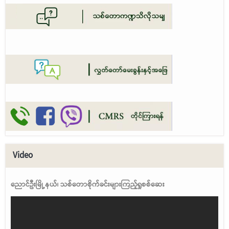
Video
ညောင်ဦးမြို့နယ်၊ သစ်တောစိုက်ခင်းများကြည့်ရှုစစ်ဆေး