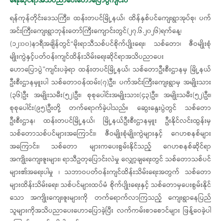
ရေးဆိုင်ရာအသိပညာပေးဟောပြောပွဲကျင်းပ
ရန်ကုန်တိုင်းဒေသကြီး၊ ထန်းတပင်မြို့နယ်၊ ထိန်နှစ်ပင်ကျေးရွာအုပ်စု၊ ပက်
အင်းကြီးကျေးရွာဘုန်းတော်ကြီးကျောင်းတွင်(၂၇.၆.၂၀၂၆)ရက်နေ့၊
(၁၂:၀၀)နာရီအချိန်တွင်“မိုးရာသီသစ်ပင်စိုက်ပျိုးရေး၊ သစ်တော၊ ဇီဝမျိုးစုံ
မျိုးကွဲနှင့်ပတ်ဝန်းကျင်ထိန်းသိမ်းရေးဆိုင်ရာအသိပညာပေး
ဟောပြောပွဲ”ကျင်းပခဲ့ရာ ထန်းတပင်မြို့နယ်၊ သစ်တောဦးစီးဌာနမှ မြို့နယ်
ဦးစီးဌာနမှူးပါ သစ်တောဝန်ထမ်း(၇)ဦး၊ ပက်အင်းကြီးကျေးရွာမှ အမျိုးသား
(၃၆)ဦး အမျိုးသမီး(၅၂)ဦး၊ စုစုပေါင်းအမျိုးသား(၄၃)ဦး၊ အမျိုးသမီး(၅၂)ဦး၊
စုစုပေါင်း(၉၅)ဦးတို့ တက်ရောက်ခဲ့ပါသည်။ ဆွေးနွေးပွဲတွင် သစ်တော
ဦးစီးဌာန၊ ထန်းတပင်မြို့နယ်၊ မြို့နယ်ဦးစီးဌာနမှူး ဦးနိုင်လင်းထွန်းမှ
သစ်တောသစ်ပင်များအကြောင်း၊ ဇီဝမျိုးစုံမျိုးကွဲများနှင့် ဂေဟစနစ်များ
အကြောင်း၊ သစ်တော များကပေးစွမ်းနိုင်သည့် ဂေဟစနစ်ဆိုင်ရာ
အကျိုးကျေးဇူးများ၊ ရာသီဥတုပြောင်းလဲမှု လျှော့ချရေးတွင် သစ်တောသစ်ပင်
များ၏အရေးပါမှု ၊ သဘာဝပတ်ဝန်းကျင်ထိန်းသိမ်းရေးအတွက် သစ်တော
များထိန်းသိမ်းရေး၊ သစ်ပင်များထပ်မံ စိုက်ပျိုးရေးနှင့် သစ်တောမှပေးစွမ်းနိုင်
သော အကျိုးကျေးဇူးများကို တက်ရောက်လာကြသည့် ကျေးရွာနေပြည်
သူများကိုအသိပညာပေးဟောပြောခဲ့ပြီး လက်ကမ်းစာစောင်များ ဖြန့်ဝေခဲ့ပါ