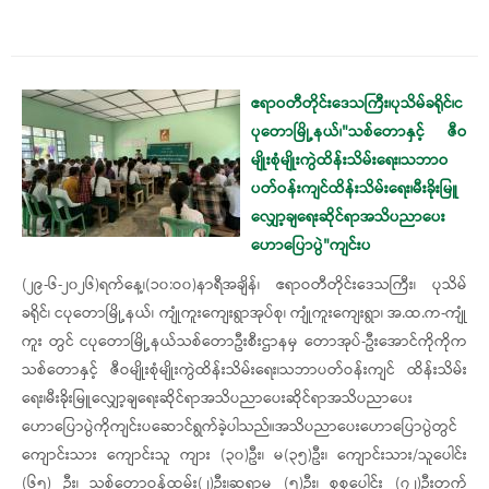
ဧရာဝတီတိုင်းဒေသကြီး၊ပုသိမ်ခရိုင်၊င
ပုတောမြို့နယ်၊"သစ်တောနှင့် ဇီဝ
မျိုးစုံမျိုးကွဲထိန်းသိမ်းရေး၊သဘာဝ
ပတ်ဝန်းကျင်ထိန်းသိမ်းရေး၊မီးခိုးမြူ
လျှော့ချရေးဆိုင်ရာအသိပညာပေး
ဟောပြောပွဲ"ကျင်းပ
(၂၉-၆-၂၀၂၆)ရက်နေ့၊(၁၀:ဝ၀)နာရီအချိန်၊ ဧရာဝတီတိုင်းဒေသကြီး၊ ပုသိမ်
ခရိုင်၊ ငပုတောမြို့နယ်၊ ကျုံကူးကျေးရွာအုပ်စု၊ ကျုံကူးကျေးရွာ၊ အ.ထ.က-ကျုံ
ကူး တွင် ငပုတောမြို့နယ်သစ်တောဦးစီးဌာနမှ တောအုပ်-ဦးအောင်ကိုကိုက
သစ်တောနှင့် ဇီဝမျိုးစုံမျိုးကွဲထိန်းသိမ်းရေး၊သဘာပတ်ဝန်းကျင် ထိန်းသိမ်း
ရေး၊မီးခိုးမြူလျှော့ချရေးဆိုင်ရာအသိပညာပေးဆိုင်ရာအသိပညာပေး
ဟောပြောပွဲကိုကျင်းပဆောင်ရွက်ခဲ့ပါသည်။အသိပညာပေးဟောပြောပွဲတွင်
ကျောင်းသား ကျောင်းသူ ကျား (၃၀)ဦး၊ မ(၃၅)ဦး၊ ကျောင်းသား/သူပေါင်း
(၆၅) ဦး၊ သစ်တောဝန်ထမ်း(၂)ဦး၊ဆရာမ (၅)ဦး၊ စုစုပေါင်း (၇၂)ဦးတက်