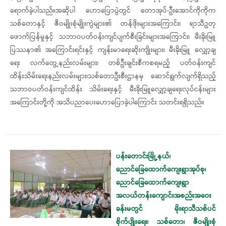
ရောက်ခဲ့ပါသည်။အဆိုပါ ဟောပြောပွဲတွင် တောအုပ်-ဦးအောင်ကိုကိုက
သစ်တောနှင့် ဇီဝမျိုးစုံမျိုးကွဲများ၏ တန်ဖိုးများအကြောင်း၊ ရာသီဥတု
ဖောက်ပြန်မှုနှင့် သဘာဝပတ်ဝန်းကျင်ပျက်စီးခြင်းများအကြောင်း၊ မီးခိုးမြူ
ပြဿနာ၏ အကြောင်းရင်းနှင့် ကျန်းမာရေးဆိုးကျိုးများ၊ မီးခိုးမြူ လျှော့ချ
ရေး လက်တွေ့နည်းလမ်းများ၊ တစ်ဦးချင်းစီကစရမည့် ပတ်ဝန်းကျင်
ထိန်းသိမ်းရေးနည်းလမ်းများ၊သစ်တောဦးစီးဌာနမှ ဆောင်ရွက်လျက်ရှိသည့်
သဘာဝပတ်ဝန်းကျင်ထိန်း သိမ်းရေးနှင့် မီးခိုးမြူလျှော့ချရေးလုပ်ငန်းများ
အကြောင်းတို့ကို အသိပညာပေးဟောပြောခဲ့ပါကြောင်း သတင်းရရှိသည်။
ပန်းတောင်းမြို့နယ်၊
ညောင်ခြေထောက်ကျေးရွာအုပ်စု၊
ညောင်ခြေထောက်ကျေးရွာ
အလယ်တန်းကျောင်းအစည်းအဝေး
ခန်းမတွင် မိုးရာသီသစ်ပင်
စိုက်ပျိုးရေး၊ သစ်တော၊ ဇီဝမျိုးစုံ