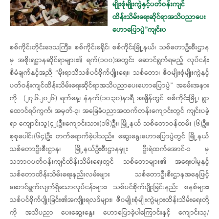
မျိုးစုံမျိုးကွဲနှင့်ပတ်ဝန်းကျင်
ထိန်းသိမ်းရေးဆိုင်ရာအသိပညာပေး
ဟောပြောပွဲ”ကျင်းပ
စစ်ကိုင်းတိုင်းဒေသကြီး၊ စစ်ကိုင်းခရိုင်၊ စစ်ကိုင်းမြို့နယ်၊ သစ်တောဦးစီးဌာန
မှ အစိုးရဌာနဆိုင်ရာများ၏ ရက်(၁၀၀)အတွင်း ဆောင်ရွက်ရမည့် လုပ်ငန်း
စီမံချက်နှင့်အညီ “မိုးရာသီသစ်ပင်စိုက်ပျိုးရေး၊ သစ်တော၊ ဇီဝမျိုးစုံမျိုးကွဲနှင့်
ပတ်ဝန်းကျင်ထိန်းသိမ်းရေးဆိုင်ရာအသိပညာပေးဟောပြောပွဲ” အခမ်းအနား
ကို ‌‌ (၂၇.၆.၂၀၂၆) ရက်နေ့၊ နံနက်(၁၀:၃၀)နာရီ အချိန်တွင် စစ်ကိုင်းမြို့၊ ရွာ
ထောင်ရပ်ကွက်၊ အမှတ်-၃၊ အခြေခံပညာအထက်တန်းကျောင်းတွင် ကျင်းပခဲ့
ရာ ကျောင်းသူ(၄၂)ဦး၊ကျောင်းသား(၁၆)ဦး၊ မြို့နယ် သစ်တောဝန်ထမ်း (၆)ဦး၊
စုစုပေါင်း(၆၄)ဦး တက်ရောက်ခဲ့ပါသည်။ ဆွေးနွေး‌ဟောပြောပွဲတွင် မြို့နယ်
သစ်တောဦးစီးဌာန၊ မြို့နယ်ဦးစီးဌာနမှူး ဦးရဲထက်အောင်-၁ မှ
သဘာ၀ပတ်၀န်းကျင်ထိန်းသိမ်းရေးတွင် သစ်တောများ၏ အရေးပါမှုနှင့်
သစ်တောထိန်းသိမ်းရေးနည်းလမ်းများ သစ်တောဦးစီးဌာနအနေဖြင့်
ဆောင်ရွက်လျက်ရှိသောလုပ်ငန်းများ၊ သစ်ပင်စိုက်ပျိုးခြင်းနည်း စနစ်များ၊
သစ်ပင်စိုက်ပျိုးခြင်း၏အကျိုးရလဒ်များ၊ ဇီ၀မျိုးစုံမျိုးကွဲများထိန်းသိမ်းရေးတို့
ကို အသိပညာ ပေးဆွေးနွေး ဟောပြောခဲ့ပါကြောင်းနှင့် ကျောင်းသူ/