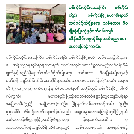
စစ်ကိုင်းတိုင်းဒေသကြီး၊ စစ်ကိုင်း
ခရိုင်၊ စစ်ကိုင်းမြို့နယ်“မိုးရာသီ
သစ်ပင်စိုက်ပျိုးရေး၊ သစ်တော၊ ဇီဝ
မျိုးစုံမျိုးကွဲနှင့်ပတ်ဝန်းကျင်
ထိန်းသိမ်းရေးဆိုင်ရာအသိပညာပေး
ဟောပြောပွဲ”ကျင်းပ
စစ်ကိုင်းတိုင်းဒေသကြီး၊ စစ်ကိုင်းခရိုင်၊ စစ်ကိုင်းမြို့နယ်၊ သစ်တောဦးစီးဌာန
မှ အစိုးရဌာနဆိုင်ရာများ၏ရက်(၁၀၀)အတွင်းဆောင်ရွက်ရမည့်လုပ်ငန်းစီမံ
ချက်နှင့်အညီ“မိုးရာသီသစ်ပင်စိုက်ပျိုးရေး၊ သစ်တော၊ ဇီဝမျိုးစုံမျိုးကွဲနှင့်
ပတ်ဝန်းကျင်ထိန်းသိမ်းရေးဆိုင်ရာအသိပညာပေးဟောပြောပွဲ”အခမ်း အနား
ကို (၂၈.၆.၂၀၂၆) ရက်နေ့၊ နံနက်(၁၀:၀၀)နာရီ အချိန်တွင် စစ်ကိုင်းမြို့၊ ပါရမီ
ရပ်ကွက်၊ မဟာစည်းခုံကြီးစေတီတော်ဓမ္မာရုံတွင်ကျင်းပခဲ့ရာ
အမျိုးသမီး(၄၂)ဦး၊ အမျိုးသား(၁၀)ဦး၊ မြို့နယ်သစ်တောဝန်ထမ်း (၉)ဦး၊
စုစုပေါင်း (၆၁)ဦးတက်ရောက်ခဲ့ပါသည်။ ဆွေးနွေး‌ဟောပြောပွဲတွင်မြို့နယ်
သစ်တောဦးစီးဌာန၊မြို့နယ်ဦးစီးဌာနမှူး ဦးရဲထက်အောင်-၁ မှ
သဘာ၀ပတ်၀န်းကျင်ထိန်းသိမ်းရေးတွင် သစ်တောများ၏ အရေးပါမှုနှင့်