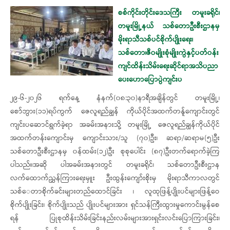
စစ်ကိုင်းတိုင်းဒေသကြီး တမူးခရိုင်၊
တမူးမြို့နယ် သစ်တောဦးစီးဌာနမှ
မိုးရာသီသစ်ပင်စိုက်ပျိုးရေး၊
သစ်တော၊ဇီ၀မျိုးစုံမျိုးကွဲနှင့်ပတ်၀န်း
ကျင်ထိန်းသိမ်းရေးဆိုင်ရာအသိပညာ
ပေးဟောပြောပွဲ‌ကျင်းပ
၂၉-၆-၂၀၂၆ ရက်နေ့ နံနက်(၀၈:၃၀)နာရီအချိန်တွင် တမူးမြို့၊
စော်ဘွား(၁၁)ရပ်ကွက် ဇေလူရည်ချွန် ကိုယ်ပိုင်အထက်တန်ူကျောင်းတွင်
ကျင်းပဆောင်ရွက်ခဲ့ရာ အခမ်းအနားသို့ ‌တမူးမြို့ ဇေလူရည်ချွန်ကိုယ်ပိုင်
အထက်တန်းကျောင်းမှ ကျောင်းသား/သူ (၇၀)ဦး၊ ဆရာ/ဆရာမ(၅)ဦး
သစ်တောဦးစီးဌာနမှ ၀န်ထမ်း(၁၂)ဦး စု‌စုပေါင်း (၈၇)ဦးတက်ရောက်ခဲ့ကြ
ပါသည်။အဆို ပါအခမ်းအနားတွင် တမူးခရိုင်၊ သစ်တောဦးစီးဌာန
လက်ထောက်ညွှန်ကြားရေးမှူး ဦးထွန်းကျော်းစိုးမှ မိုးရာသီကာလတွင်
သစ်‌ေတာစိုက်ခင်းများတည်ထောင်ခြင်း ၊ လူထုဖြန့်ပျိုးပင်များဖြန့်ဝေ
စိုက်ပျိုးခြင်း၊ စိုက်ပျိုးသည် ပျိုးပင်များအား ရှင်သန်ကြီးထွားမှုကောင်းမွန်စေ
ရန် ပြုစုထိန်းသိမ်းခြင်းနည်းလမ်းများအားရှင်းလင်းပြောကြားခြင်း၊