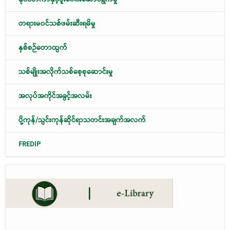
တရားမဝင်သစ်ဖမ်းဆီးရမိမှု
နှစ်စဉ်တောထွက်
သစ်မျိုးအလိုက်သစ်စေ့စုဆောင်းမှု
အလုပ်အကိုင်အခွင့်အလမ်း
ပို့ကုန်/သွင်းကုန်ဆိုင်ရာသတင်းအချက်အလက်
FREDIP