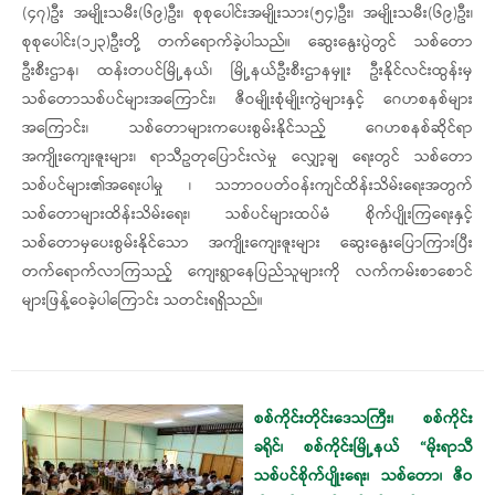
(၄၇)ဦး အမျိုးသမီး(၆၉)ဦး၊ စုစုပေါင်းအမျိုးသား(၅၄)ဦး၊ အမျိုးသမီး(၆၉)ဦး၊
စုစုပေါင်း(၁၂၃)ဦးတို့ တက်ရောက်ခဲ့ပါသည်။ ဆွေးနွေးပွဲတွင် သစ်တော
ဦးစီးဌာန၊ ထန်းတပင်မြို့နယ်၊ မြို့နယ်ဦးစီးဌာနမှူး ဦးနိုင်လင်းထွန်းမှ
သစ်တောသစ်ပင်များအကြောင်း၊ ဇီဝမျိုးစုံမျိုးကွဲများနှင့် ဂေဟစနစ်များ
အကြောင်း၊ သစ်တောများကပေးစွမ်းနိုင်သည့် ဂေဟစနစ်ဆိုင်ရာ
အကျိုးကျေးဇူးများ၊ ရာသီဥတုပြောင်းလဲမှု လျှော့ချ ရေးတွင် သစ်တော
သစ်ပင်များ၏အရေးပါမှု ၊ သဘာဝပတ်ဝန်းကျင်ထိန်းသိမ်းရေးအတွက်
သစ်တောများထိန်းသိမ်းရေး၊ သစ်ပင်များထပ်မံ စိုက်ပျိုးကြရေးနှင့်
သစ်တောမှပေးစွမ်းနိုင်သော အကျိုးကျေးဇူးများ ဆွေးနွေးပြောကြားပြီး
တက်ရောက်လာကြသည့် ကျေးရွာနေပြည်သူများကို လက်ကမ်းစာစောင်
များဖြန့်ဝေခဲ့ပါကြောင်း သတင်းရရှိသည်။
စစ်ကိုင်းတိုင်းဒေသကြီး၊ စစ်ကိုင်း
ခရိုင်၊ စစ်ကိုင်းမြို့နယ် “မိုးရာသီ
သစ်ပင်စိုက်ပျိုးရေး၊ သစ်တော၊ ဇီဝ