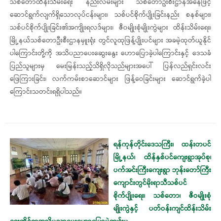
သစ်တောထိန်းသိမ်းရေး နည်းလမ်းများ သစ်တောဦးစီးဌာနအနေဖြင့်
ဆောင်ရွက်လျက်ရှိသောလုပ်ငန်းများ၊ သစ်ပင်စိုက်ပျိုးခြင်းနည်း စနစ်များ၊
သစ်ပင်စိုက်ပျိုးခြင်း၏အကျိုးရလဒ်များ၊ ဇီ၀မျိုးစုံမျိုးကွဲများ ထိန်းသိမ်းရေး၊
မြို့နယ်သစ်တောဦးစီးဌာနမှူးရုံး တွင်လူထုဖြန့်ပျိုးပင်များ အခမဲ့ထုတ်ယူနိုင်
ပါကြောင်းတို့ကို အသိပညာပေးဆွေးနွေး ဟောပြောခဲ့ပါကြောင်းနှင့် ဒေသခံ
ပြည်သူများမှ မေးမြန်းသည့်သိရှိလိုသည်များအပေါ် ပြန်လည်ရှင်းလင်း
ဖြေကြားခြင်း၊ လက်ကမ်းစာဆောင်များ ဖြန့်ဝေခြင်းများ ဆောင်ရွက်ခဲ့ပါ
ကြောင်းသတင်းရရှိပါသည်။
ရန်ကုန်တိုင်းဒေသကြီး၊ ထန်းတပင်
မြို့နယ်၊ ထိန်နှစ်ပင်ကျေးရွာအုပ်စု၊
ပက်အင်းကြီးကျေးရွာ ဘုန်းတော်ကြီး
ကျောင်းတွင်မိုးရာသီသစ်ပင်
စိုက်ပျိုးရေး၊ သစ်တော၊ ဇီဝမျိုးစုံ
မျိုးကွဲနှင့် ပတ်ဝန်းကျင်ထိန်းသိမ်း