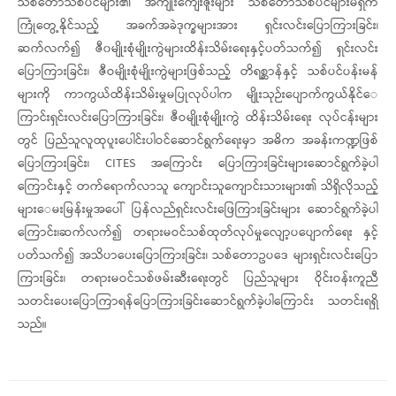
သစ်တောသစ်ပင်များ၏ အကျိုးကျေးဇူးများ သစ်တောသစ်ပင်များမရှိက
ကြုံတွေ့နိုင်သည့် အခက်အခဲဒုက္ခများအား ရှင်းလင်းပြောကြားခြင်း၊
ဆက်လက်၍ ဇီ၀မျိုးစုံမျိုးကွဲများထိန်းသိမ်းရေးနှင့်ပတ်သက်၍ ရှင်းလင်း
ပြောကြားခြင်း၊ ဇီဝမျိုးစုံမျိုးကွဲများဖြစ်သည့် တိရစ္ဆာန်နှင့် သစ်ပင်ပန်းမန်
များကို ကာကွယ်ထိန်းသိမ်းမှုမပြုလုပ်ပါက မျိုးသုဉ်းပျောက်ကွယ်နိုင်‌ေ
ကြာင်းရှင်းလင်းပြောကြားခြင်း၊ ဇီဝမျိုးစုံမျိုးကွဲ ထိန်းသိမ်းရေး လုပ်ငန်းများ
တွင် ပြည်သူလူထုပူးပေါင်းပါဝင်ဆောင်ရွက်ရေးမှာ အဓိက အခန်းကဏ္ဍဖြစ်
ပြောကြားခြင်း၊ CITES အကြောင်း ပြောကြားခြင်းများဆောင်ရွက်ခဲ့ပါ
ကြောင်းနှင့် တက်ရောက်လာသူ ကျောင်းသူကျောင်းသားများ၏ သိရှိလိုသည့်
များ‌ေမးမြန်းမှုအပေါ် ပြန်လည်ရှင်းလင်းဖြေကြားခြင်းများ ဆောင်ရွက်ခဲ့ပါ
ကြောင်း၊ဆက်လက်၍ တရားမဝင်သစ်ထုတ်လုပ်မှုလျော့ပပျောက်ရေး နှင့်
ပတ်သက်၍ အသိပာပေးပြောကြားခြင်း၊ သစ်တောဥပဒေ များရှင်းလင်းပြော
ကြားခြင်း၊ တရားမဝင်သစ်ဖမ်းဆီးရေးတွင် ပြည်သူများ ဝိုင်းဝန်းကူညီ
သတင်းပေးပြောကြာရန်ပြောကြားခြင်းဆောင်ရွက်ခဲ့ပါကြောင်း သတင်းရရှိ
သည်။