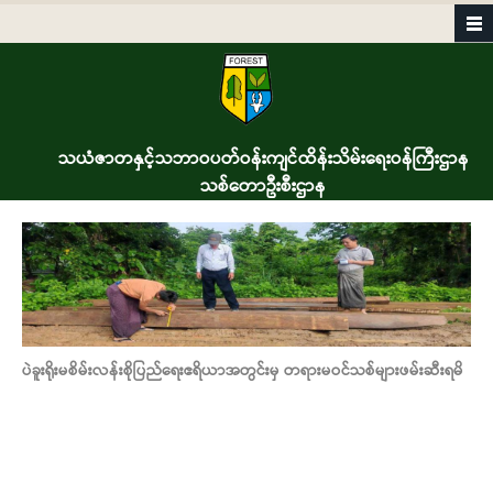
Skip to main content
သယံဇာတနှင့်သဘာဝပတ်ဝန်းကျင်ထိန်းသိမ်းရေးဝန်ကြီးဌာန
သစ်တောဦးစီးဌာန
ပဲခူးရိုးမစိမ်းလန်းစိုပြည်ရေးဧရိယာအတွင်းမှ တရားမဝင်သစ်များဖမ်းဆီးရမိ