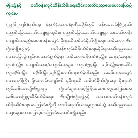
မျိုးကွဲနှင့် ပတ်ဝန်းကျင်ထိန်းသိမ်းရေးဆိုင်ရာအသိပညာပေးဟောပြောပွဲ
ကျင်းပ
(၂၉-၆-၂၀၂၆)ရက်နေ့၊ နံနက်(၁၁:၀၀)နာရီအချိန်တွင် ပန်းတောင်းမြို့နယ်၊
ညောင်ခြေထောက်ကျေးရွာအုပ်စု၊ ညောင်ခြေထောက်ကျေးရွာ အလယ်တန်း
ကျောင်းအစည်းအဝေးခန်းမတွင် မိုးရာသီသစ်ပင်စိုက်ပျိုးရေး၊ သစ်တော၊ ဇီဝ
မျိုးစုံမျိုးကွဲနှင့် ပတ်ဝန်းကျင်ထိန်းသိမ်းရေးဆိုင်ရာအသိပညာပေး
ဟောပြောပွဲကျင်းပဆောင်ရွက်ခဲ့ရာ သစ်တောဝန်ထမ်း(၄)ဦး၊ ဆရာ/ဆရာမ
များ(၇)ဦး၊ ကျောင်းသား/ကျောင်းသူများ ကျား(၅၄)ဦး၊ မ(၆၁)ဦး၊စုစုပေါင်း
ကျား(၆၀)ဦး၊ မ(၆၆)ဦး၊(၁၂၆)ဦးတက်ရောက်ခဲ့ပါသည်။ အခမ်းအနားတွင်
တောအုပ်ကြီး ဦးကောင်းကျော်ဇင် မှမိုးရာသီ သစ်ပင်စိုက်ပျိုးရေး၊ မိုးရာသီ
တွင်သစ်တောဦးစီးဌာနမှ ပျိုးပင်များအခမဲ့ဖြန့်ဝေပေးနေမှုအခြေအနေ၊
သစ်တောပြုစုထိန်းသိမ်းရေး၊ ဇီဝမျိုးစုံမျိုးကွဲနှင့် သဘာဝပတ်ဝန်းကျင်
ထိန်းသိမ်းရေးအကြောင်းတို့ကို တက်ရောက်လာသူများထံသို့ အသိပညာပေး
ဆွေးနွေးဟောပြောခဲ့ပါကြောင်းသတင်းရရှိသည်။