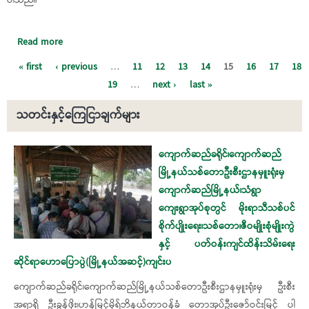
Read more
about ၂၀၂၀ ပြည့်နှစ် ပါတီစုံဒီမိုကရေစီ အထွေထွေရွေးကောက်ပွဲ
တွင် ဖြစ်ပွားခဲ့သည့် မဲမသမာမှုနှင့် တရားမဲ့ပြုကျင့်မှုများအပေါ်
Pages
« first
‹ previous
…
11
12
13
14
15
16
17
18
စုံစမ်းစစ်ဆေးတွေ့ရှိချက်များ
19
…
next ›
last »
သတင်းနှင့်ကြေငြာချက်များ
Pages
ကျောက်ဆည်ခရိုင်၊ကျောက်ဆည်
မြို့နယ်သစ်တောဦးစီးဌာနမှူးရုံးမှ
ကျောက်ဆည်မြို့နယ်၊သံရွာ
ကျေးရွာအုပ်စုတွင် မိုးရာသီသစ်ပင်
စိုက်ပျိုးရေး၊သစ်တော၊ဇီဝမျိုးစုံမျိုးကွဲ
နှင့် ပတ်ဝန်းကျင်ထိန်းသိမ်းရေး
ဆိုင်ရာဟောပြောပွဲ(မြို့နယ်အဆင့်)ကျင်းပ
ကျောက်ဆည်ခရိုင်၊ကျောက်ဆည်မြို့နယ်သစ်တောဦးစီးဌာနမှူးရုံးမှ ဦးစီး
အရာရှိ ဦးခွန်ဖိုး၊ဟန်မြင့်မိုရ်ဘိနယ်တာဝန်ခံ တောအုပ်ဦးဇော်ဝင်းမြင့် ပါ